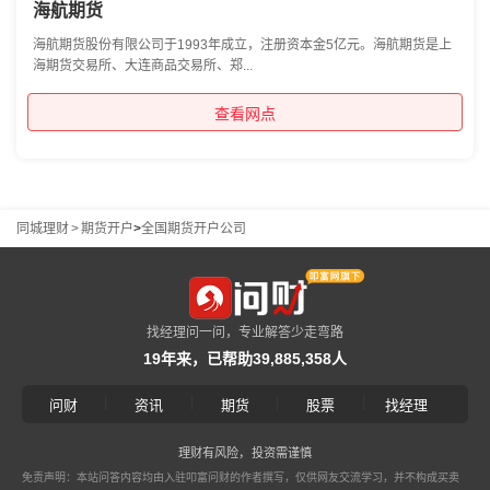
海航期货
海航期货股份有限公司于1993年成立，注册资本金5亿元。海航期货是上
海期货交易所、大连商品交易所、郑...
查看网点
同城理财
>
期货开户
>
全国期货开户公司
找经理问一问，专业解答少走弯路
19年来，已帮助39,885,358人
|
|
|
|
问财
资讯
期货
股票
找经理
理财有风险，投资需谨慎
免责声明：本站问答内容均由入驻叩富问财的作者撰写，仅供网友交流学习，并不构成买卖