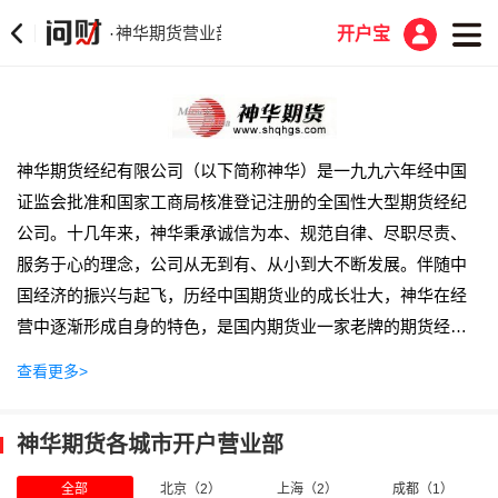
神华期货营业部
·
开户宝
神华期货经纪有限公司（以下简称神华）是一九九六年经中国
证监会批准和国家工商局核准登记注册的全国性大型期货经纪
公司。十几年来，神华秉承诚信为本、规范自律、尽职尽责、
服务于心的理念，公司从无到有、从小到大不断发展。伴随中
国经济的振兴与起飞，历经中国期货业的成长壮大，神华在经
营中逐渐形成自身的特色，是国内期货业一家老牌的期货经纪
公司，也是业界一家享有盛誉的期货公司。
查看更多>
神华特色在于：
神华期货各城市开户营业部
(1)、公司始终把客户赢利置于核心位置，积极贴近市场与客
户，为不同类型投资偏好的客户量身定做各类一体化解决方
全部
北京（2）
上海（2）
成都（1）