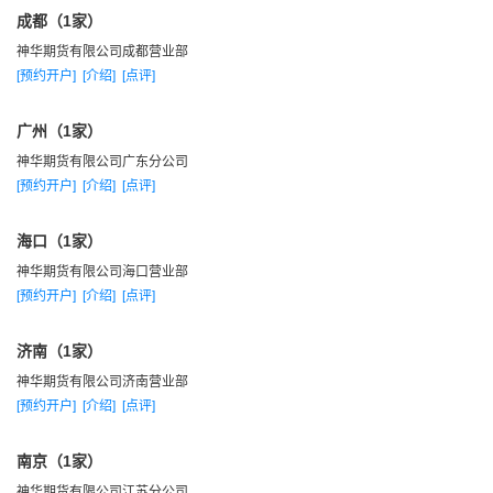
易盛等下单软件。
成都（1家）
★ 总经理牵头的行情研究小组和投资决策委员会。
神华期货有限公司成都营业部
★ 第一家提出期货经纪服务的“管家意识”和“服务到心”的理
[预约开户]
[介绍]
[点评]
念。
广州（1家）
★ 第一家提出“居间人”业务体系建设等等。
神华期货有限公司广东分公司
★ 第一家拥有客户“账户诊断”服务系统。
[预约开户]
[介绍]
[点评]
★ 客户保证金实行托管制，资金安全。
★ 工商银行、建设银行、农业银行、中国银行以及交通银行
海口（1家）
等五家银行的银期转账，资金存取方便。
神华期货有限公司海口营业部
[预约开户]
[介绍]
[点评]
服务创新，力争最好。将服务做到最好是我们的追求。
济南（1家）
神华期货有限公司济南营业部
经营理念：诚信至上、规范自律、尽职尽责、服务为本。
[预约开户]
[介绍]
[点评]
公司始终坚持“服务永远第一，客户赢利永远第一”的经营宗
南京（1家）
旨，遵循公开、公平、公正、合法和诚实信用的自律原则，力
神华期货有限公司江苏分公司