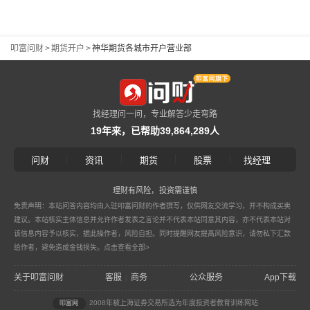
叩富问财
>
期货开户
>
神华期货各城市开户营业部
找经理问一问，专业解答少走弯路
19年来，已帮助39,864,289人
|
|
|
|
问财
资讯
期货
股票
找经理
理财有风险，投资需谨慎
免责声明：本站问答内容均由入驻叩富问财的作者撰写，仅供网友交流学习，并不构成买卖
建议。本站核实主体信息并允许作者发表之言论并不代表本站同意其内容，亦不代表本站对
该信息内容予以核实，据此操作者，风险自担。同时提醒网友提高风险意识，请勿私下汇款
给作者，避免造成金钱损失。
点击查看全部>
关于叩富问财
客服
商务
公众服务
App下载
|
2008年被上海证券交易所选为年度投资者教育训练网站
叩富网