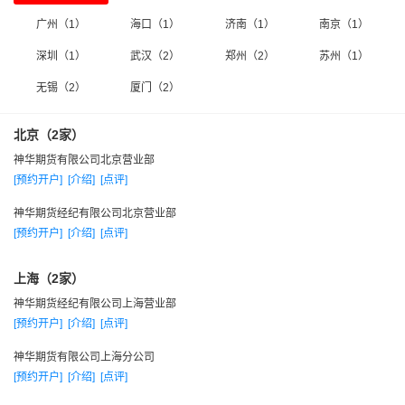
案，以实战为根，以研究为本，将合适的投资方法与理念以及
广州（1）
海口（1）
济南（1）
南京（1）
市场机会及时传递给广大客户。
深圳（1）
武汉（2）
郑州（2）
苏州（1）
(2)、公司将服务到心的理念贯彻体系建设中，实行“三贴”服务于
一体——贴身、贴心、贴人。视客户为衣食父母，全心全意为
无锡（2）
厦门（2）
客户提供细致周到的服务，满足客户各种投资需求。
北京（2家）
(3)、牢牢抓住公司风险控制这条主线不放松，通过全公司工作
神华期货有限公司北京营业部
人员与客户充分有效地互动与配合，使得公司自创立十几年以
[预约开户]
[介绍]
[点评]
来从未发生过重大风险事故，是国内期货业界风险控制水平较
高的少数公司之一。
神华期货经纪有限公司北京营业部
[预约开户]
[介绍]
[点评]
(4)、公司十几年来实行稳健经营，并有效实施成本控制。创造
了公司自创立以来从未出现经营亏损而持续盈利的业界范例。
上海（2家）
★ 拥有上海期货交易所、郑州商品交易所、大连商品交易所
神华期货经纪有限公司上海营业部
以及中国金融期货交易所等四家期货交易所的直接席位。
[预约开户]
[介绍]
[点评]
★ 总部设在深圳特区报业大厦西区29F，在深圳南山区、北
神华期货有限公司上海分公司
京、上海、郑州、武汉、厦门、无锡（筹）等地设有营业部。
[预约开户]
[介绍]
[点评]
★ 博易、文华、富远以及财顺等多套行情软件和金士达以及