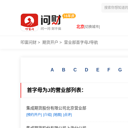
北京
[切换城市]
叩富问财
>
期货开户
>
营业部首字母J导航
A
B
C
D
E
F
G
首字母为J的营业部列表：
集成期货股份有限公司北京营业部
[预约开户]
[介绍]
[地图]
[点评]