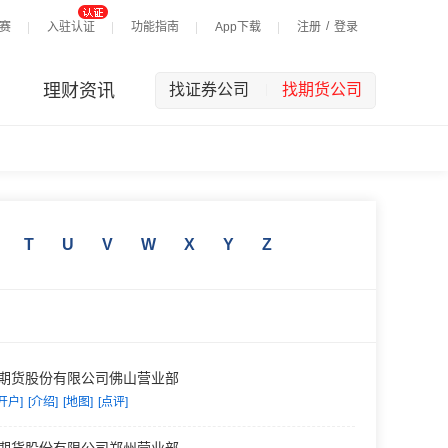
/
赛
入驻认证
功能指南
App下载
注册
登录
理财资讯
找证券公司
找期货公司
|
T
U
V
W
X
Y
Z
期货股份有限公司佛山营业部
开户]
[介绍]
[地图]
[点评]