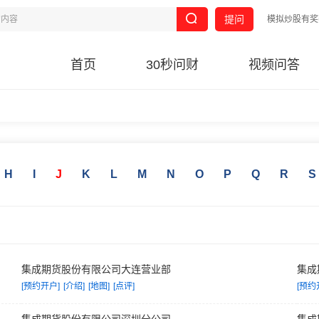
提问
模拟炒股有奖
首页
30秒问财
视频问答
H
I
J
K
L
M
N
O
P
Q
R
S
集成期货股份有限公司大连营业部
集成
[预约开户]
[介绍]
[地图]
[点评]
[预约