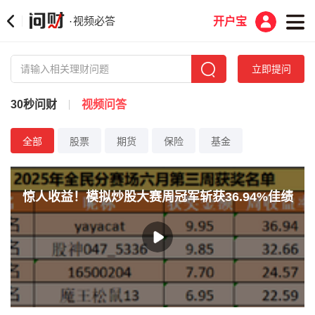
视频必答
·
开户宝
立即提问
30秒问财
视频问答
全部
股票
期货
保险
基金
惊人收益！模拟炒股大赛周冠军斩获36.94%佳绩