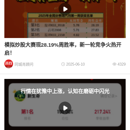
模拟炒股大赛现28.19%周胜率，新一轮竞争火热开
启！
同城肖顾问
2025-06-10
4329
行情在犹豫中上涨，认知在磨砺中闪光