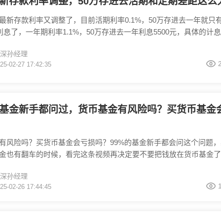
新存款利率调整，50万存进去活期和定期差距这么
最新存款利率又调整了，目前活期利率0.1%，50万存进去一年就只
的利息了，一年期利率1.1%，50万存进去一年利息5500元，具体的计
就不详细说了，如果算不明白存进去多少钱利息是多少的话，给你发
深孙经理
，把金额输入进去之后就自动计算出来利息是多少了。 想了解其他银
25-02-27 17:42:35
存款利率，关注公众号【叩富问财】，发送关键词“银行”，第一时间
最新、最全的
的基金新手都问过，货币基金有风险吗？买货币基金
有风险吗？买货币基金会亏损吗？99%的基金新手都会问这个问题，
金也有翻车的时候，看完这条视频再决定要不要把钱放在货币基金了
主要投资的是国债、银行存款这类低风险的资产。但是风险低不等于
深孙经理
一些极端情况下可能也会发生亏损，比如市场利率暴涨、债券违约或
25-02-26 17:44:45
，在国内货基的历史上，也只发生过3次的亏损案例，因为当时新股
发了货基巨额赎回，仅仅只是导致了当