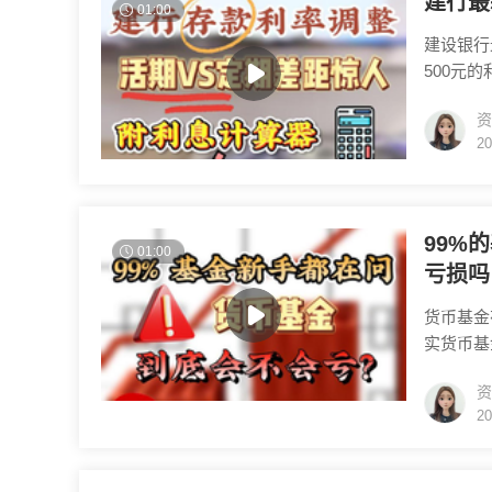
建行最
01:00
建设银行
500元
期太多我
资
这个计算器
20
行的实时
各家银行
99%
01:00
亏损吗
货币基金
实货币基
货币基金
资
风险，在
20
额赎回时
发布，引