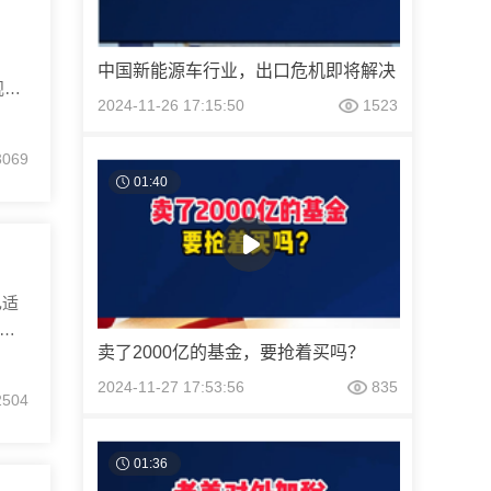
中国新能源车行业，出口危机即将解决
规模
2024-11-26 17:15:50
1523
不
卖业
3069
大家
01:40
己适
，但
卖了2000亿的基金，要抢着买吗？
势要
率，
2024-11-27 17:53:56
835
2504
高，
01:36