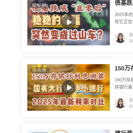
债基跌
01:00
2025
现它正在
资管旗下
资
头让韭菜
20
圈”的选
暴跌的锅
150
01:00
150万
存银行香
的话，建
资
一年期利
20
基金，今
银行