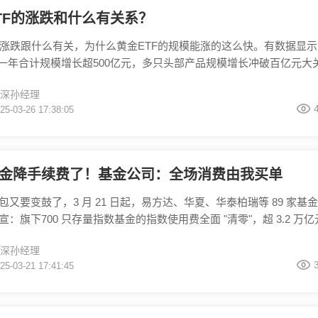
TF的涨跌和什么有关系？
f的涨跌跟什么有关，为什么黄金ETF的规模能涨的这么快。有数据显
近一年合计规模增长超500亿元，多只头部产品规模增长冲破百亿元大
TF的涨跌跟什么有关呢？最直接的就是金价，今年开年以来，金价一
深孙经理
黄金价格上涨的时候，黄金ETF的净值也会随之上涨，想精准把握黄
25-03-26 17:38:05
注公众号【叩富问财】，发送关键词 “黄金”，实时金价、投资策略立
决策快人一步。
金降手续费了！基金公司：全场消费由我买单
包又要变鼓了，3 月 21 日起，易方达、华夏、华泰柏瑞等 89 家基
宣：旗下700 只存量指数基金的指数使用费全面 "清零"，超 3.2 万
别 "基民买单" 时代，每年直接让利9.6 亿元。也就是说假设你是每月
深孙经理
0 元沪深 300 指数基金，一年下来可少交约30 元，十年就是 300 元，
25-03-21 17:41:45
数字游戏，而是监管与行业真刀真枪的 “让利”。当基金