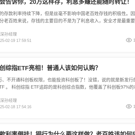
会告诉你，20万这样存，利息多赚还能随时转让！
的存款利率持续下降，但是丝毫不影响中国老百姓存钱的积极性。因
分老百姓来说，存钱的主要目的不是为了利息收入，安全才是最重要
是我国居民存款不减反增的原因。但是在当前经济环境下，传统储蓄
深孙经理
吗？以定期存款为例，利率长期低迷，当下三年期利率还不到 2% ，
25-02-19 17:59:51
，一旦急需提前支取，利息只能按活期计算，无疑是一笔巨大的损失
，有没有既安全、又能灵活支取、
创综指ETF亮相！普通人该如何认购？
0 万、不开通科创板权限，也能投资科创板了！没错，说的就是新发行
ETF 。 科创综指 ETF追踪的是科创综合指数，他覆盖了科创板97%的
了567家上市公司，基本反映了科创板全市场的整体表现，主要聚焦
深孙经理
业，信息技术、生物医药占比高。这些企业科研实力强，潜力巨大，
25-02-18 17:54:16
过后，DeepSeek带动人工智能板块的行情，一直延续到现在，那投
TF，就
款利率倒挂！银行为什么要这样做？老百姓该如何