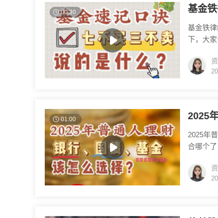
基金铁
00:30
基金铁律
下，大家
过大或过
资
买费用过
20
绩长期稳
还知道哪
202
01:00
2025
合哪个了
是收益跑
资
更明显一
20
适合追求
充满了不