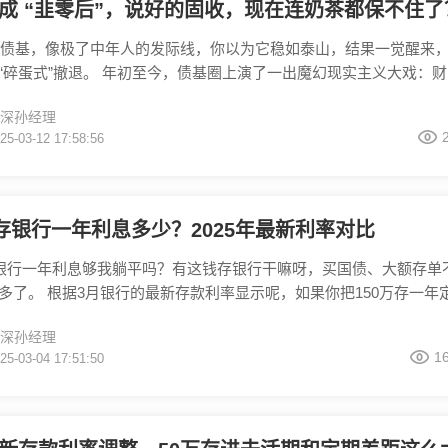
成 “韭零后”，说好的固收，现在连奶茶都保不住了
年的债基，像极了中年人的发际线，你以为它稳如泰山，结果一觉醒来
“碎蛋式”撤退。 年初至今，债基圈上演了一出魔幻现实主义大戏：财
基金因机构大额赎回，被迫用“显微镜”计算净值精度，生怕小数点后
深孙经理
们集体破防，兴华的纯债基金直接募集失败，成为2025年首只“出道
25-03-12 17:58:56
手，基民这下都慌了，说好的稳稳幸福呢，突然变成过山车了。 这次
谁来背呢，一方面
万存银行一年利息多少？2025年最新利率对比
存银行一年利息够我躺平吗？有这钱存银行干嘛呀，买国债、大额存单
多了。 根据3月银行的最新存款利率显示呢，如果你把150万存一年
设银行、工商银行这类国有大行的利率是1.1%，利息16500，农商银
深孙经理
率在1.75%，利息是26250元，那放在余额宝行不行，余额宝他就是
1
25-03-04 17:51:50
天的万份收益是0.4,150万放一年大概是21900。 其实稳健理财方面