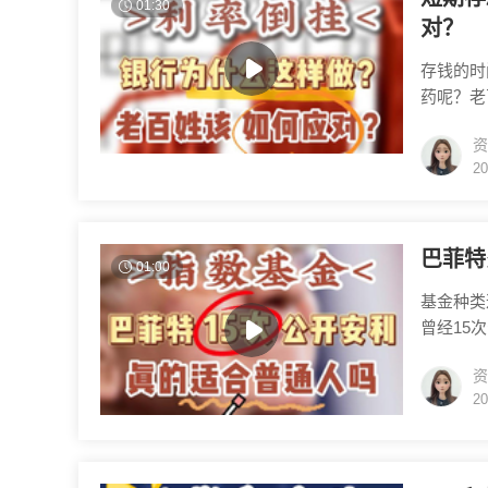
01:30
对？
存钱的时
药呢？老
整，存款
资
平或者倒
20
门红冲业
选 1 
巴菲特
01:00
基金种类
曾经15
《致股东
资
都能打败
20
数基金就
首先是低