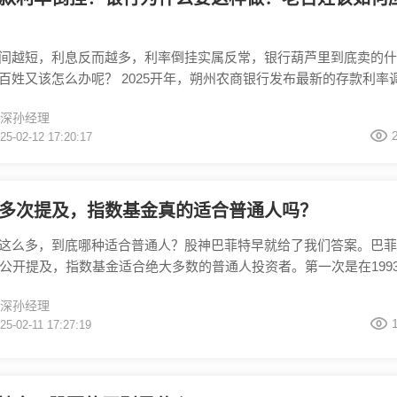
间越短，利息反而越多，利率倒挂实属反常，银行葫芦里到底卖的什
百姓又该怎么办呢？ 2025开年，朔州农商银行发布最新的存款利率
2年反倒不如1年利息高，还有多家银行也出现了一年期、两年期利
深孙经理
挂的情况。 倒挂就是说长期储蓄的利率低于短期储蓄利率，银行为
25-02-12 17:20:17
绩，吸引更多的客户来存钱，就把 1 年期定期存款利率提高了。那
年期呢？因为它时间相对短，
多次提及，指数基金真的适合普通人吗？
这么多，到底哪种适合普通人？股神巴菲特早就给了我们答案。巴菲
次公开提及，指数基金适合绝大多数的普通人投资者。第一次是在199
的信》中写道：“通过定期投资指数基金，一个什么都不懂的投资者
深孙经理
大部分的专业基金经理。” 这里面有两个关键词，定期、指数基金。 
25-02-11 17:27:19
是以特定指数为标的，比如沪深300数、标普500等等，他的优势在
成本，因为指数基金的