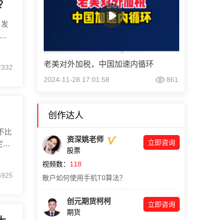
？
，发
通
的零
即退
老美对外加税，中国加速内循环
2332
债基
2024-11-28 17:01:58
861
创作达人
不比
资深姚老师
立即咨询
定期
股票
行
视频数：
118
货币
6925
散户如何使用手机T0算法？
除了
创元期货柯柯
立即咨询
期货