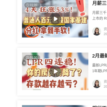
月薪三
01:00
月薪三千
上市的 R
基金的全
资
构负责投
20
益稳定、
资中。 
2月最
01:00
最新LP
1年期LP
号？普通
资
LPR降
20
产生直接
持