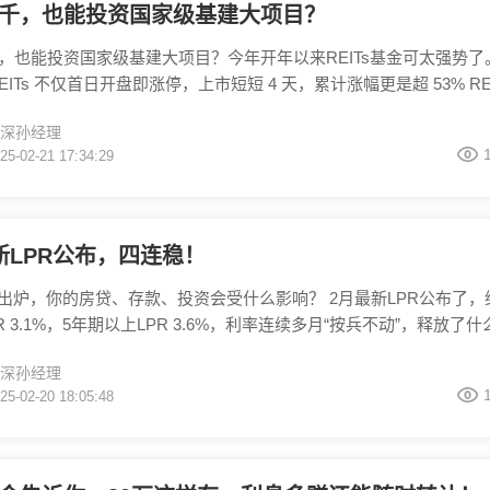
千，也能投资国家级基建大项目？
，也能投资国家级基建大项目？今年开年以来REITs基金可太强势了
EITs 不仅首日开盘即涨停，上市短短 4 天，累计涨幅更是超 53% REI
名叫做不动产投资信托基金，本质上是一种信托基金。它由专业投资
深孙经理
资与运营不动产，再把综合收益按比例分给投资者。 那他的优势就
25-02-21 17:34:29
门槛低，用几百甚至几十元就能让普通人也能参与到大型不动产项目
另一方
新LPR公布，四连稳！
R出炉，你的房贷、存款、投资会受什么影响？ 2月最新LPR公布了，
R 3.1%，5年期以上LPR 3.6%，利率连续多月“按兵不动”，释放了什
人又该如何应对？ 因为LPR是直接影响房贷、企业贷款这些成本的
深孙经理
，贷款利息少；LPR稳，市场预期稳。所以说呢，LPR的调整会对三类
25-02-20 18:05:48
的影响 第一房贷族的月供压力暂缓，5年期LPR与房贷挂钩，当前利