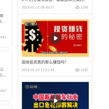
2024-01-12 08:40:57
1295
示黄
关。
02:34
直
金
4941
马
固收投资真的那么赚钱吗？
金公
2024-01-13 17:51:44
1032
亿元基
定
这次
02:06
3307