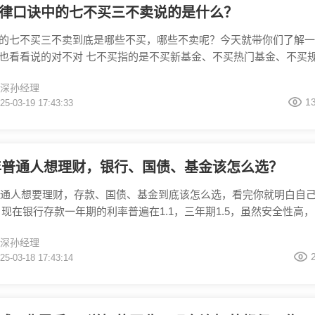
律口诀中的七不买三不卖说的是什么？
的七不买三不卖到底是哪些不买，哪些不卖呢？今天就带你们了解一
也看看说的对不对 七不买指的是不买新基金、不买热门基金、不买
小的基金、不买基金经理频繁更换的基金、不买业绩波动大的基金、
深孙经理
高的基金、不买与自己风险承受能力不匹配的基金 三不卖指的是不
1
25-03-19 17:43:33
定的基金、不卖市场低迷时的基金、不卖未达到预期收益的基金。 
些基金口诀呢？欢迎在评论区补充
5年普通人想理财，银行、国债、基金该怎么选？
年普通人想要理财，存款、国债、基金到底该怎么选，看完你就明白自
 现在银行存款一年期的利率普遍在1.1，三年期1.5，虽然安全性高
不赢通胀，适合非常看重资金安全的人 国债相比银行存款的利率优
深孙经理
下，3月10日发行的储蓄国债利率在2%左右，优势是能锁定长期利
25-03-18 17:43:14
稳健的中长期投资者，但是额度有限，非常难抢。 基金呢收益弹性
确定性，而且种类