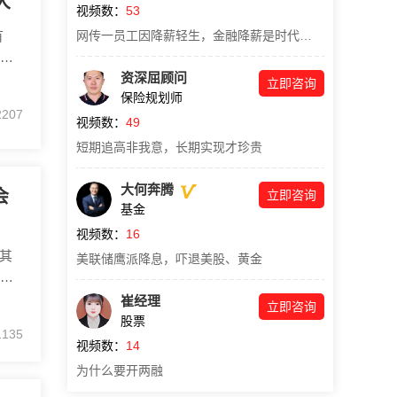
大
视频数：
53
有
网传一员工因降薪轻生，金融降薪是时代的一粒沙
息周
资深屈顾问
个
立即咨询
保险规划师
2207
知晓
视频数：
49
短期追高非我意，长期实现才珍贵
大何奔腾
会
立即咨询
基金
视频数：
16
其
美联储鹰派降息，吓退美股、黄金
。
没
崔经理
立即咨询
大
股票
1135
密集
视频数：
14
为什么要开两融