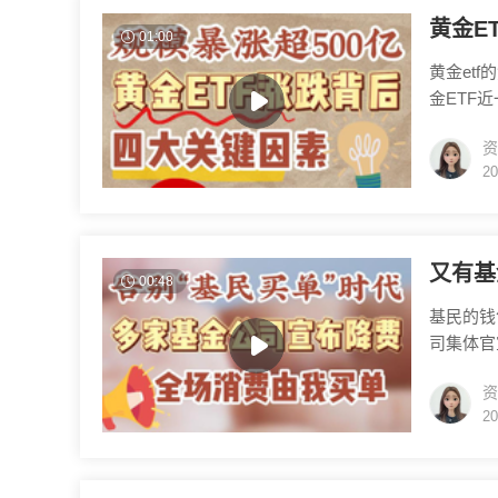
黄金E
01:00
黄金et
金ETF
那黄金E
资
攀升，当
20
投资？关
有，投资
又有基
00:48
基民的钱
司集体官
金资产告
资
投 100
20
降费不是