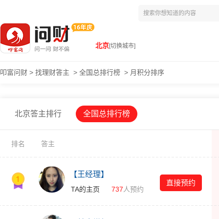
北京
[切换城市]
叩富问财
>
找理财答主
>
全国总排行榜
>
月积分排序
北京答主排行
全国总排行榜
排名
答主
【王经理】
直接预约
TA的主页
737
人预约