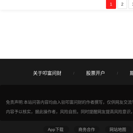
1
2
关于叩富问财
股票开户
/
/
免责声明:本站问答内容均由入驻叩富问财的作者撰写，仅供网友交
内容予以核实，据此操作者，风险自担。同时提醒网友提高风险意识
App下载
商务合作
网站地图