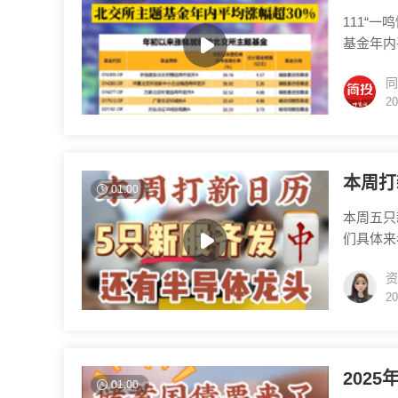
111“一鸣
基金年内
同
20
本周打
01:00
本周五只
们具体来
基材料龙
资
二，在创
20
圆测试技
电线电缆
202
01:00