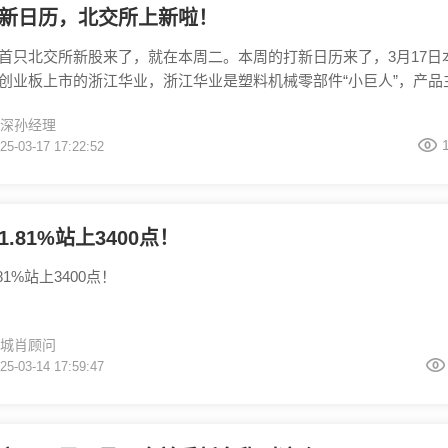
新日历，北交所上新啦！
首只北交所新股来了，就在本周二。本周的打新日历来了，3月17日
创业板上市的浙江华业，浙江华业是塑料机械零部件“小巨人”，产品
塑机、挤出机等塑料成型设备。 3月18日本周二，会在北交所上市的
深孙经理
开发科技是A股上市公司深科技的控股子公司，开发科技属于仪器仪
25-03-17 17:22:52
球最早参与智能电表研发及部署的企业之一。 除此之外，本周二还会
转债可以申购。
.81%站上3400点！
81%站上3400点！
城肖顾问
25-03-14 17:59:47