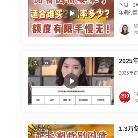
下周一3
年期的票
还是要高
资
债的安全
20
国债的期
如果你不
202
01:39
2025
同
20
1.3
01:00