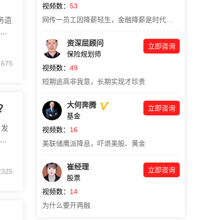
视频数：
53
务造
网传一员工因降薪轻生，金融降薪是时代的一粒沙
资深屈顾问
好事
立即咨询
保险规划师
距这
675
了
视频数：
49
短期追高非我意，长期实现才珍贵
大何奔腾
？
立即咨询
基金
，发
视频数：
16
通
美联储鹰派降息，吓退美股、黄金
的零
即退
崔经理
立即咨询
2325
债基
股票
视频数：
14
为什么要开两融