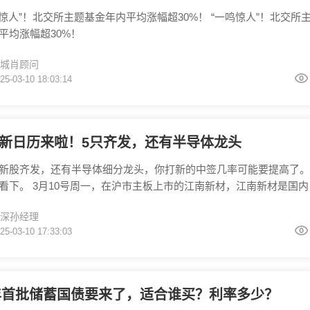
惊人”！北交所主题基金年内平均涨幅超30%！ “一鸣惊人”！北交所主题
平均涨幅超30%！
城肖顾问
25-03-10 18:03:14
新日历来啦！5只齐发，还有半导体龙头
新股齐发，还有半导体细分龙头，你打新的中签几率可能要提高了。
看下。 3月10号周一，在沪市主板上市的江南新材，江南新材是国内
头，主营电子级铜基产品，应用于PCB、新能源等领域。 3月11号周
深孙经理
业板上市的矽电股份，矽电股份是国产半导体探针台设备龙头，专注
25-03-10 17:33:03
术。 3月11号周二，在深市主板上市的新亚电缆，新亚电缆是华南地
领军企业，产品覆盖电网、
5年首批储蓄国债要来了，适合谁买？利率多少？