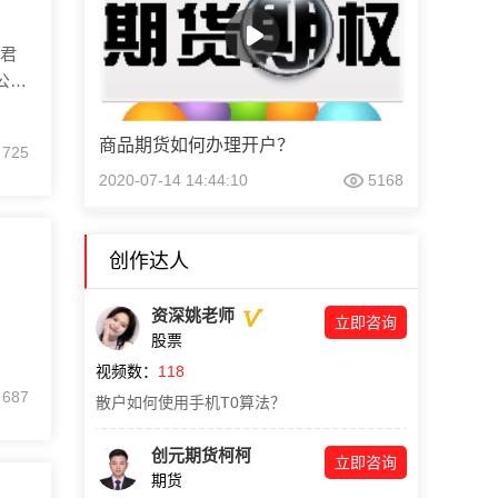
君
公司
商品期货如何办理开户？
725
2020-07-14 14:44:10
5168
创作达人
资深姚老师
立即咨询
股票
视频数：
118
687
散户如何使用手机T0算法？
创元期货柯柯
立即咨询
期货