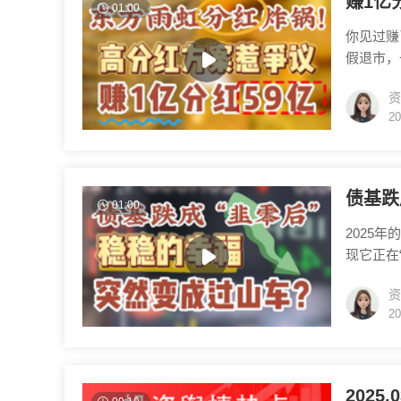
赚1亿
01:00
你见过赚
假退市，
业，最近
资
吗？为什
20
么大的数
回应，称
债基跌
01:00
2025
现它正在
资管旗下
资
头让韭菜
20
圈”的选
暴跌的锅
2025