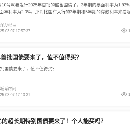
月10号就要发行2025年首批的储蓄国债了，3年期的票面利率为1.93%
面年利率为2.0%。那对比国有大行的3年期和5年期的存款利率来看
出不少的。 那储蓄国债适合谁买呢？第一保守型的投资者，因为储
深孙经理
性是很高的，是由国家信用做背书的。 第二，有强制储蓄需求的，
25-03-07 17:57:37
限比较长，可以帮助个人做强制储蓄，但是储蓄国债也可以中途取出
确定你的资金闲
5年首批国债要来了，值不值得买？
年首批国债要来了，值不值得买？
城肖顾问
25-03-07 17:13:31
万亿的超长期特别国债要来了！个人能买吗？