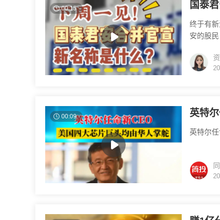
国泰君
00:15
终于有新
安的股民
名称，大
资
20
英特尔
00:09
英特尔任
同
20