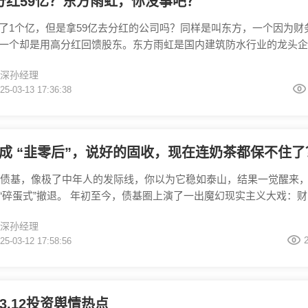
分红59亿？东方雨虹，你没事吧？
了1个亿，但是拿59亿去分红的公司吗？同样是叫东方，一个因为财
一个却是用高分红回馈股东。东方雨虹是国内建筑防水行业的龙头企
因为一份高达58.85亿元的分红预案引发了市场的关注，高分红不是
深孙经理
么股民还会质疑呢，因为东方雨虹在2024年净利润只有1.08亿，差
25-03-13 17:36:38
字，很多人都在说是不是要准备卖公司跑路了？东方雨虹对此也进行
高比例现金分红不会影响公司
成 “韭零后”，说好的固收，现在连奶茶都保不住了
年的债基，像极了中年人的发际线，你以为它稳如泰山，结果一觉醒来
“碎蛋式”撤退。 年初至今，债基圈上演了一出魔幻现实主义大戏：财
基金因机构大额赎回，被迫用“显微镜”计算净值精度，生怕小数点后
深孙经理
们集体破防，兴华的纯债基金直接募集失败，成为2025年首只“出道
25-03-12 17:58:56
手，基民这下都慌了，说好的稳稳幸福呢，突然变成过山车了。 这次
谁来背呢，一方面
.03.12投资舆情热点