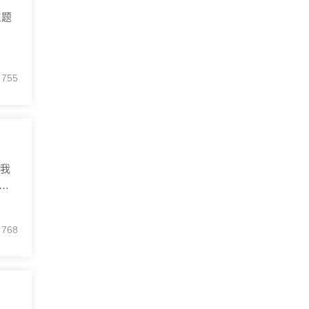
755
我
铜
晶
768
区