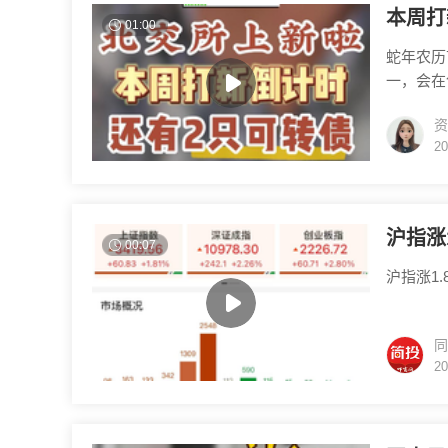
本周打
01:00
蛇年农历
一，会在
应用于注
资
发科技。
20
造业，是全
有两只可
沪指涨1
00:07
沪指涨1.
同
20