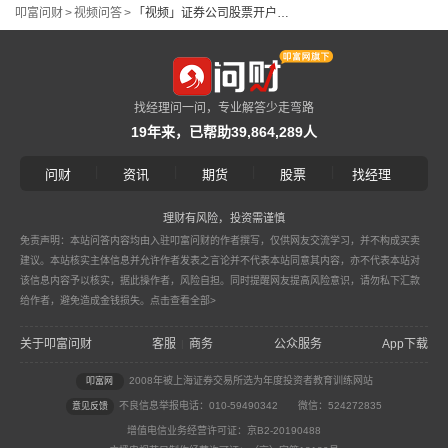
叩富问财
>
视频问答
>
「视频」证券公司股票开户怎么办理？_叩富网
找经理问一问，专业解答少走弯路
19年来，已帮助39,864,289人
|
|
|
|
问财
资讯
期货
股票
找经理
理财有风险，投资需谨慎
免责声明：本站问答内容均由入驻叩富问财的作者撰写，仅供网友交流学习，并不构成买卖
建议。本站核实主体信息并允许作者发表之言论并不代表本站同意其内容，亦不代表本站对
该信息内容予以核实，据此操作者，风险自担。同时提醒网友提高风险意识，请勿私下汇款
给作者，避免造成金钱损失。
点击查看全部>
关于叩富问财
客服
商务
公众服务
App下载
|
2008年被上海证券交易所选为年度投资者教育训练网站
叩富网
不良信息举报电话：010-59490342
微信：524272835
意见反馈
增值电信业务经营许可证：京B2-20190488