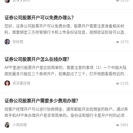
资深文顾问
3226
证券公司股票开户可以免费办理么？
您好，证券公司股票开户可以免费办理，股票开户需要注意准备相关材
料，需要绑定三方存管银行卡和上传身份证信息，视频验证阶段可以选择
人工服务或者自助服务，账户长时间未开出可以联系客...
张经理.
1570
证券公司股票开户怎么在线办理？
APP里进行股票开户是比较简单的，需要注意的事项（1）一个中国大陆
居民最多只能在三个券商开户，如果超过了三个，打开地图看看附近的营
业部，此外在联系客户经理询问佣金的时候。银行...
资深董经理
2135
证券公司股票开户需要多少费用办理？
找客户经理开户可以进行协商佣金，通常都能开出低佣金的账户。通过券
商手机APP来办理开户是非常简单的。身份证和银行卡是开户时的必须证
件，下载券商APP根据提示完成开户就行了的。...
小周经理
1901