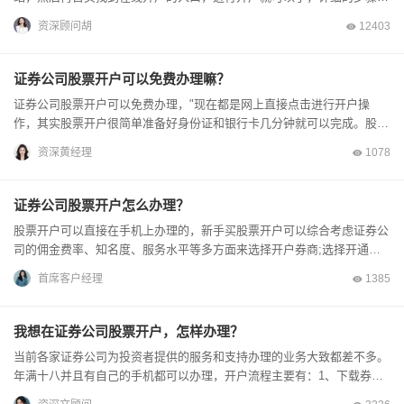
下：1.下载一个证券开户App2.登录APP首页...
资深顾问胡
12403
证券公司股票开户可以免费办理嘛？
证券公司股票开户可以免费办理，"现在都是网上直接点击进行开户操
作，其实股票开户很简单准备好身份证和银行卡几分钟就可以完成。股票
开户可以不受时间和地点限制，随时申请，...
资深黄经理
1078
证券公司股票开户怎么办理？
股票开户可以直接在手机上办理的，新手买股票开户可以综合考虑证券公
司的佣金费率、知名度、服务水平等多方面来选择开户券商;选择开通的
股东账户，签署相关协议。设置交易密码和资金密码，填我的渠...
首席客户经理
1385
我想在证券公司股票开户，怎样办理？
当前各家证券公司为投资者提供的服务和支持办理的业务大致都差不多。
年满十八并且有自己的手机都可以办理，开户流程主要有：1、下载券商
APP或者通过客户经理给的方式注册；2、选择开...