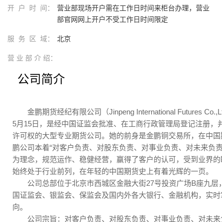
开 户 时 间：
营业部现场开户需在工作日时间来柜台办理，营业
部官网网上开户不受工作日时间限定
服 务 区 域：
北京
营 业 部 介 绍：
公司简介
金鹏期货经纪有限公司（Jinpeng International Futures Co.
5月15日，是经中国证监会批准、在工商行政管理局登记注册，
许可权的大型专业期货公司。她的前身是金鹏铜交易所，在中国
鹏公司本着“对客户负责、对股东负责、对事业负责、对未来负责
为理念，规范运作、稳健经营，赢得了客户的认可，受到业界的
始终处于行业前列，在年轻的中国期货史上有着光辉的一页。
公司总部位于北京市西城区金融大街27号投资广场B座九层
国证监会、银监会、保监会及国内外各大银行、金融机构，实时
向。
公司宗旨：对客户负责、对股东负责、对事业负责、对未来