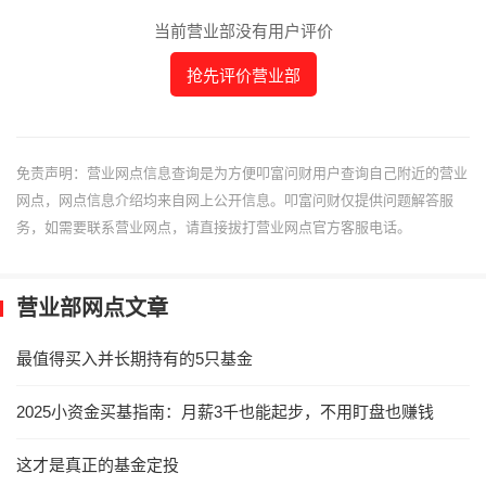
当前营业部没有用户评价
抢先评价营业部
免责声明：营业网点信息查询是为方便叩富问财用户查询自己附近的营业
网点，网点信息介绍均来自网上公开信息。叩富问财仅提供问题解答服
务，如需要联系营业网点，请直接拔打营业网点官方客服电话。
营业部网点文章
最值得买入并长期持有的5只基金
2025小资金买基指南：月薪3千也能起步，不用盯盘也赚钱
这才是真正的基金定投