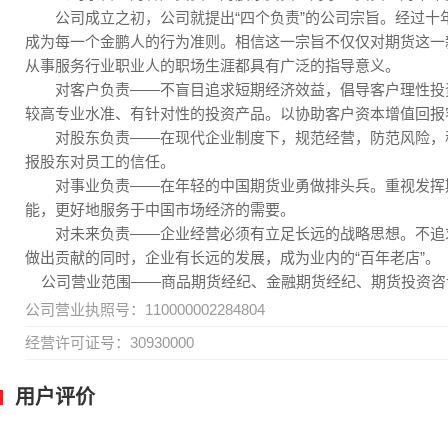
公司成立之初，公司就提出“四个负责”的公司宗旨。经过十
成为每一个金鹏人的行为准则。相信这一宗旨不仅仅对期货这一
从事服务行业职业人的职场生涯都具有广泛的指导意义。
对客户负责——不盲目追求短期经济效益，倡导客户理性投
较高专业水准、有针对性的投资产品。以协助客户资本增值回报
对股东负责——在现代企业制度下，规范经营，防范风险，
报股东对员工的信任。
对事业负责——在年轻的中国期货业勇做排头兵。重视发挥
能，更好地服务于中国市场经济的需要。
对未来负责——企业经营必须有立足长远的战略思想。不追
做出贡献的同时，企业有长远的发展，成为业内的“百年老店”。
公司营业范围——商品期货经纪、金融期货经纪、期货投资咨
公司营业执照号：110000002284804
经营许可证号：30930000
用户评价