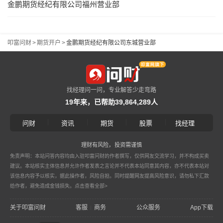
金鹏期货经纪有限公司福州营业部
叩富问财
>
期货开户
>
金鹏期货经纪有限公司东城营业部
找经理问一问，专业解答少走弯路
19年来，已帮助39,864,289人
|
|
|
|
问财
资讯
期货
股票
找经理
理财有风险，投资需谨慎
免责声明：本站问答内容均由入驻叩富问财的作者撰写，仅供网友交流学习，并不构成买卖
建议。本站核实主体信息并允许作者发表之言论并不代表本站同意其内容，亦不代表本站对
该信息内容予以核实，据此操作者，风险自担。同时提醒网友提高风险意识，请勿私下汇款
给作者，避免造成金钱损失。
点击查看全部>
关于叩富问财
客服
商务
公众服务
App下载
|