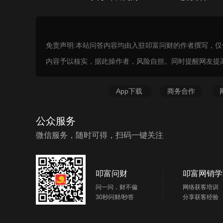
免责声明:本站问答内容均由入驻叩富问财的作者撰写，
内容予以核实，据此操作者，风险自担。同时提醒网友提
App下载
商务合作
公众服务
微信服务，随时可得，扫码一键关注
叩富问财
叩富网销学
问一问，财不偏
网络获客培训
30秒问财/秒答
分享获客经验