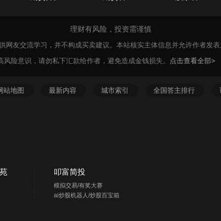
理财有风险，投资需谨慎
仅供网友交流学习，并不构成买卖建议。本站核实主体信息并允许作者发
高风险意识，请勿私下汇款给作者，避免造成金钱损失。
点击查看全部>
网站地图
最新内容
城市索引
全国答主排行
苑
叩富简投
模拟交易/有奖大赛
ai炒股机器人/炒股百宝箱