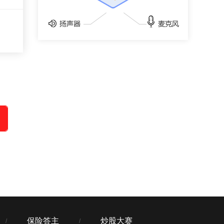
保险答主
炒股大赛
/
/