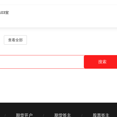
03室
查看全部
搜索
期货开户
期货答主
股票答主
/
/
/