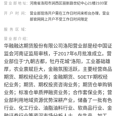
营 业 部 地 址：
河南省洛阳市涧西区丽新路世纪中心21楼2103室
开 户 时 间：
营业部现场开户需在工作日时间来柜台办理，营业
部官网网上开户不受工作日时间限定
服 务 区 域：
营 业 部 介 绍：
华融融达期货股份有限公司洛阳营业部是经中国证
监会河南证监局审核，于
2017年6月批准成立。营
业部位于
“九朝古都，牡丹花城”洛阳，工业基础雄
厚，农业禀赋巨大，金融氛围活跃，主要经营商品
期货、期权经纪业务；金融期货、50ETF期权经
纪业务；期货、期权投资咨询业务；期货仓单购销
业务；标准仓单质押融资业务；合作套保业务；营
业部利用地域资源优势深耕产业，储备了一批有色
行业、化工行业、油脂油料行业、软商品行业、金
融证券行业等资深市场分析人士，在生产、加工、