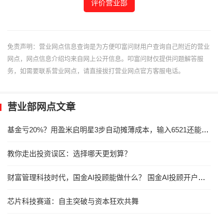
评价营业部
免责声明：营业网点信息查询是为方便叩富问财用户查询自己附近的营业
网点，网点信息介绍均来自网上公开信息。叩富问财仅提供问题解答服
务，如需要联系营业网点，请直接拔打营业网点官方客服电话。
营业部网点文章
基金亏20%？用盈米启明星3步自动摊薄成本，输入6521还能1折加仓
教你走出投资误区：选择哪天更划算？
财富管理科技时代，国金AI投顾能做什么？ 国金AI投顾开户享免费体验！
芯片科技赛道：自主突破与资本狂欢共舞