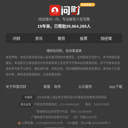
找经理问一问，专业解答少走弯路
19年来，已帮助39,864,289人
|
|
|
|
问财
资讯
期货
股票
找经理
理财有风险，投资需谨慎
免责声明：本站问答内容均由入驻叩富问财的作者撰写，仅供网友交流学习，并不构成买卖
建议。本站核实主体信息并允许作者发表之言论并不代表本站同意其内容，亦不代表本站对
该信息内容予以核实，据此操作者，风险自担。同时提醒网友提高风险意识，请勿私下汇款
给作者，避免造成金钱损失。
点击查看全部>
关于叩富问财
客服
商务
公众服务
App下载
|
2008年被上海证券交易所选为年度投资者教育训练网站
叩富网
不良信息举报电话：010-59490342
微信：524272835
意见反馈
增值电信业务经营许可证：京B2-20190488
广播电视节目制作经营许可证：（京）字第18189号
公网安备：11010802032515号 ICP备案：京ICP备18019099号-3