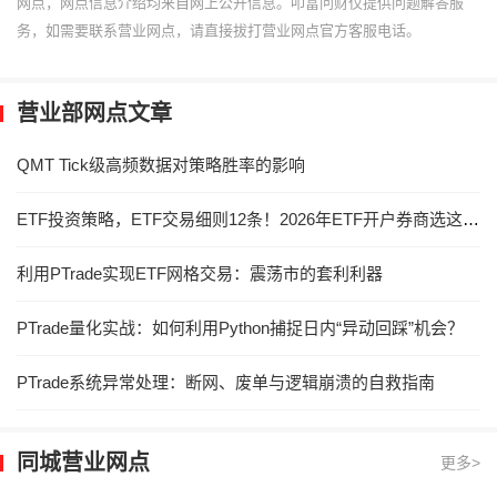
网点，网点信息介绍均来自网上公开信息。叩富问财仅提供问题解答服
务，如需要联系营业网点，请直接拔打营业网点官方客服电话。
营业部网点文章
QMT Tick级高频数据对策略胜率的影响
ETF投资策略，ETF交易细则12条！2026年ETF开户券商选这家，惊喜费率！
利用PTrade实现ETF网格交易：震荡市的套利利器
PTrade量化实战：如何利用Python捕捉日内“异动回踩”机会？
PTrade系统异常处理：断网、废单与逻辑崩溃的自救指南
同城营业网点
更多>