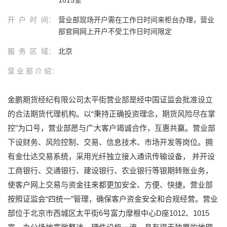
开 户 时 间：
营业部现场开户需在工作日时间来柜台办理，营业
部官网网上开户不受工作日时间限定
服 务 区 域：
北京
营 业 部 介 绍：
金鹏期货经纪有限公司太平街营业部是经中国证监会批准设立
的合法期货代理机构。以“秉持正确投资理念，期货风险尽在掌
控”为口号，营业部愿与广大客户竭诚合作，互惠共赢。营业部
下设财务、风险控制、交易、信息技术、市场开发等岗位。拥
有金仕达交易系统，采用光纤独立接入通讯传输设备， 并开设
工商银行、交通银行、建设银行、农业银行等银期转账业务，
使客户网上交易与资金往来都更加安全、方便、快捷。营业部
按照证监会“四统一”管理，确保客户资金安全和合规经营。营业
部位于北京市西城区太平街6号富力摩根中心D座1012、1015