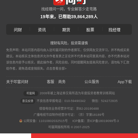
找经理问一问，专业解答少走弯路
19年来，已帮助39,864,289人
|
|
|
|
问财
资讯
期货
股票
找经理
理财有风险，投资需谨慎
免责声明：本站问答内容均由入驻叩富问财的作者撰写，仅供网友交流学习，并不构成买卖
建议。本站核实主体信息并允许作者发表之言论并不代表本站同意其内容，亦不代表本站对
该信息内容予以核实，据此操作者，风险自担。同时提醒网友提高风险意识，请勿私下汇款
给作者，避免造成金钱损失。
点击查看全部>
关于叩富问财
客服
商务
公众服务
App下载
|
2008年被上海证券交易所选为年度投资者教育训练网站
叩富网
不良信息举报电话：010-59490342
微信：524272835
意见反馈
增值电信业务经营许可证：京B2-20190488
广播电视节目制作经营许可证：（京）字第18189号
公网安备：11010802032515号 ICP备案：京ICP备18019099号-3
叩富网版权所有 © 2007-2025