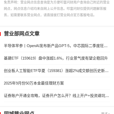
免责声明：营业网点信息查询是为方便叩富问财用户查询自己附近的营业
网点，网点信息介绍均来自网上公开信息。叩富问财仅提供问题解答服
务，如需要联系营业网点，请直接拔打营业网点官方客服电话。
营业部网点文章
半导体早参丨OpenAI发布新产品GPT-5，中芯国际二季度狂揽22亿美元！
基建ETF（159619）盘中涨超1.6%，行业景气度有望企稳回升
创业板人工智能ETF华夏（159381）涨超2%成交额创历史新高！光模块CPO含量超40%
2025年9月份50万本金最佳理财方案
证券账户开通全攻略，证券开户怎么开？线上开户+投资避坑指南
同城营业网点
更多>