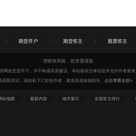
期货开户
期货答主
股票答主
/
/
/
理财有风险，投资需谨慎
仅供网友交流学习，并不构成买卖建议。本站核实主体信息并允许作者发
高风险意识，请勿私下汇款给作者，避免造成金钱损失。
点击查看全部>
网站地图
最新内容
城市索引
全国答主排行