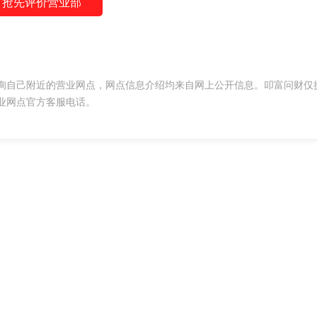
抢先评价营业部
询自己附近的营业网点，网点信息介绍均来自网上公开信息。叩富问财仅
业网点官方客服电话。