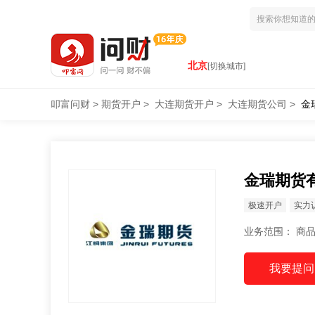
北京
[切换城市]
叩富问财
>
期货开户
>
大连期货开户
>
大连期货公司
>
金
金瑞期货
极速开户
实力
业务