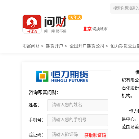
北京
[切换城市]
叩富问财
>
期货开户
>
全国开户期货公司
>
恒力期货营业
恒力
纪有限公
石化股份
咨询叩富问财：
机构。
姓名：
恒力
易中心、
手机号：
范围涵盖
验证码：