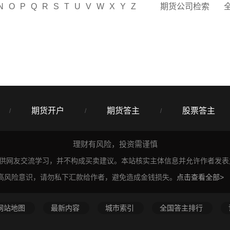
N
O
P
Q
R
S
T
U
V
W
X
Y
Z
期货公司检索
期货开户
期货答主
股票答主
/
/
/
理财有风险，投资需谨慎
仅供网友交流学习，并不构成买卖建议。本站核实主体信息并允许作者发
高风险意识，请勿私下汇款给作者，避免造成金钱损失。
点击查看全部>
网站地图
最新内容
城市索引
全国答主排行