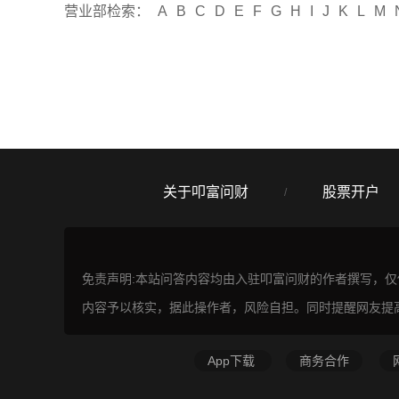
营业部检索：
A
B
C
D
E
F
G
H
I
J
K
L
M
关于叩富问财
股票开户
/
免责声明:本站问答内容均由入驻叩富问财的作者撰写，
内容予以核实，据此操作者，风险自担。同时提醒网友提
App下载
商务合作