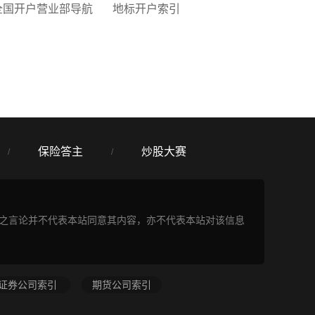
全国开户营业部导航
地标开户索引
保险答主
炒股大赛
/
/
表之言论并不代表本站同意其内容，亦不代表本站对该信息
证券公司索引
期货公司索引