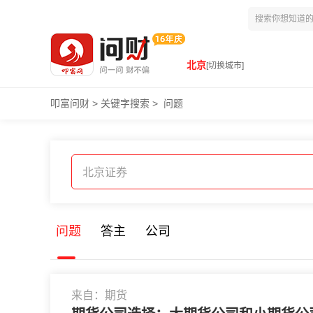
北京
[切换城市]
叩富问财
>
关键字搜索
>
问题
问题
答主
公司
来自：期货