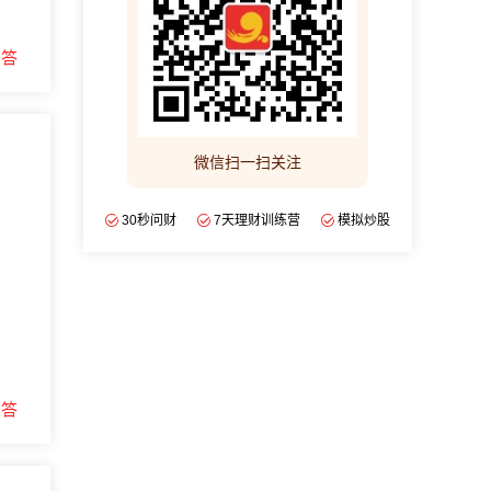
回答
微信扫一扫关注
30秒问财
7天理财训练营
模拟炒股
回答