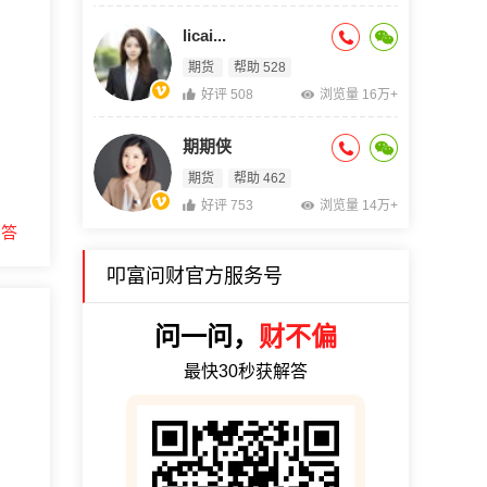
licai...
期货
帮助 528
好评 508
浏览量 16万+
期期侠
期货
帮助 462
好评 753
浏览量 14万+
回答
叩富问财官方服务号
问一问，
财不偏
最快30秒获解答