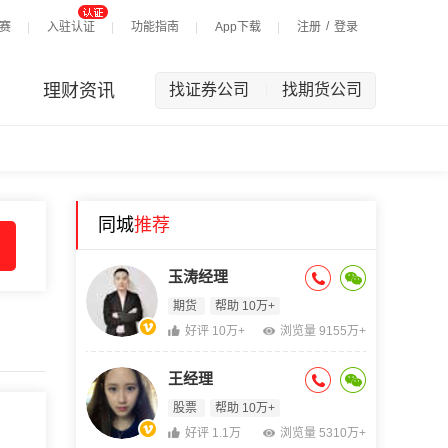
/
赛
入驻认证
功能指南
App下载
注册
登录
理财资讯
找证券公司
找期货公司
|
同城
推荐
玉涛经理
期货
帮助 10万+
好评 10万+
浏览量 9155万+
王经理
股票
帮助 10万+
好评 1.1万
浏览量 5310万+