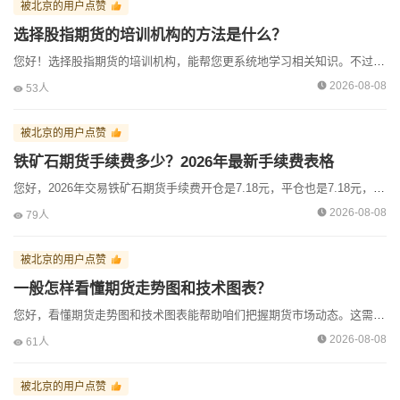
被北京的用户点赞
期货周经理收到了来自[绍兴]用户的【微信咨询】
选择股指期货的培训机构的方法是什么？
期货周经理收到了来自[佳木斯]用户的【微信咨询】
您好！选择股指期货的培训机构，能帮您更系统地学习相关知识。不过市场上机构众多，得掌握些挑选方法。第一，看师资力量。优秀的老师是教学质量的保障，比如有丰富实战经验和深厚理论知识的老师，能把复杂的股...
期货周经理收到了来自[北京]用户的【电话咨询】
2026-08-08
53人
期货周经理收到了来自[娄底]用户的【微信咨询】
被北京的用户点赞
期货周经理收到了来自[娄底]用户的【预约咨询】
铁矿石期货手续费多少？2026年最新手续费表格
期货周经理收到了来自[北京]用户的【在线咨询】
您好，2026年交易铁矿石期货手续费开仓是7.18元，平仓也是7.18元，另外铁矿石期货交易一手7898元，手续费开仓是1%%计算，这个手续费都是需要用盘中价格计算，计算下来是7元左右，这方面我...
期货周经理收到了来自[北京]用户的【电话咨询】
2026-08-08
79人
被北京的用户点赞
一般怎样看懂期货走势图和技术图表？
您好，看懂期货走势图和技术图表能帮助咱们把握期货市场动态。这需要了解一些基础方法和指标，下面我给您详细说说。一、认识基本图表类型期货常见的图表有K线图、折线图等。K线图能直观反映价格的开盘、收盘...
2026-08-08
61人
被北京的用户点赞