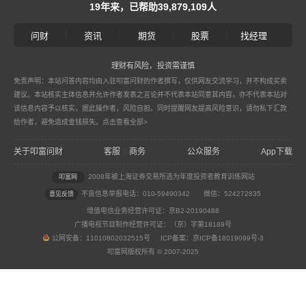
19年来，已帮助39,879,109人
|
|
|
|
问财
资讯
期货
股票
找经理
理财有风险，投资需谨慎
免责声明：本站问答内容均由入驻叩富问财的作者撰写，仅供网友交流学习，并不构成买卖
建议。本站核实主体信息并允许作者发表之言论并不代表本站同意其内容，亦不代表本站对
该信息内容予以核实，据此操作者，风险自担。同时提醒网友提高风险意识，请勿私下汇款
给作者，避免造成金钱损失。
点击查看全部>
关于叩富问财
客服
商务
公众服务
App下载
|
2008年被上海证券交易所选为年度投资者教育训练网站
叩富网
不良信息举报电话：010-59490342
微信：524272835
意见反馈
增值电信业务经营许可证：京B2-20190488
广播电视节目制作经营许可证：（京）字第18189号
公网安备：11010802032515号 ICP备案：京ICP备18019099号-3
叩富网版权所有 © 2007-2025