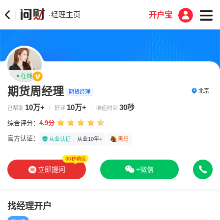
经理主页
·
开户宝
在线
期货周经理
北京
期货经理
10万+
10万+
30秒
已帮助
好评
响应时间
综合评分：
4.9分
官方认证：
从业认证
从业10年+
黑马
立即提问
+微信
找经理开户