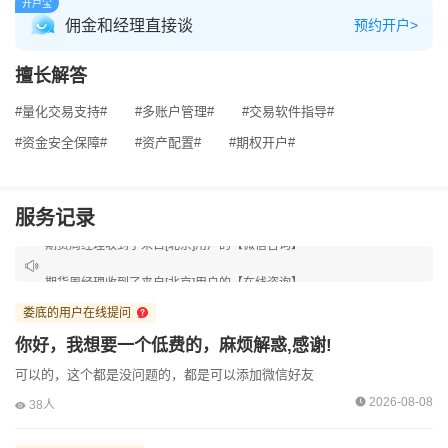
开户宝
佣金和经理直接谈
预约开户>
擅长解答
#量化交易支持#
#多账户管理#
#交易软件指导#
#资金安全保障#
#资产配置#
#期权开户#
服务记录
期货周经理收到了来自[北京]用户的【微信咨询】
期货周经理收到了来自[北京]用户的【在线咨询】
娄底的用户在线提问
期货周经理收到了来自[深圳]用户的【在线咨询】
你好，我想要一个低费的，麻烦解惑,感谢!
可以的，这个都是没问题的，都是可以添加微信好友
期货周经理收到了来自[深圳]用户的【在线咨询】
2026-08-08
38人
期货周经理收到了来自[深圳]用户的【微信咨询】