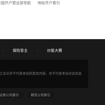
全国开户营业部导航
地标开户索引
保险答主
炒股大赛
/
/
表之言论并不代表本站同意其内容，亦不代表本站对该信息
证券公司索引
期货公司索引