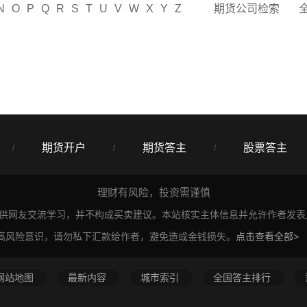
N
O
P
Q
R
S
T
U
V
W
X
Y
Z
期货公司检索
期货开户
期货答主
股票答主
/
/
/
理财有风险，投资需谨慎
仅供网友交流学习，并不构成买卖建议。本站核实主体信息并允许作者发
高风险意识，请勿私下汇款给作者，避免造成金钱损失。
点击查看全部>
网站地图
最新内容
城市索引
全国答主排行