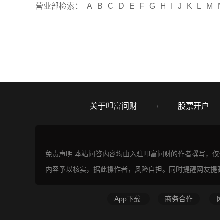
营业部检索：
A
B
C
D
E
F
G
H
I
J
K
L
M
关于叩富问财
股票开户
/
免责声明:本站问答内容均由入驻叩富问财的作者撰写，
内容予以核实，据此操作者，风险自担。同时提醒网友提
App下载
商务合作