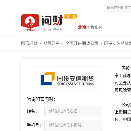
北京
[切换城市]
叩富问财
>
期货开户
>
全国开户期货公司
>
国投安信期货
国投
家工商总
司主要从
资风险管
咨询叩富问财：
公司
姓名：
上海期货
位，中国
手机号：