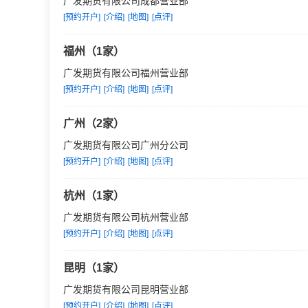
广发期货有限公司成都营业部
的期银转帐业务。此外，技术
[预约开户]
[介绍]
[地图]
[点评]
精英汇聚，研究先行
福州（1家）
公司一贯重视专业人才队伍的
广发期货有限公司福州营业部
有员工408人，80%为本科
[预约开户]
[介绍]
[地图]
[点评]
研究力量雄厚，不但为客户提
果，力求与客户一起创造期市
广州（2家）
广发期货有限公司广州分公司
展望未来，广发期货公司将致
[预约开户]
[介绍]
[地图]
[点评]
管理期货基金的世界一流的具
杭州（1家）
广发期货有限公司杭州营业部
[预约开户]
[介绍]
[地图]
[点评]
昆明（1家）
广发期货有限公司昆明营业部
[预约开户]
[介绍]
[地图]
[点评]