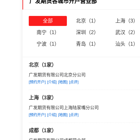
广发期货各城市开户营业部
届理事会副会长单位、广东省
标准化技术委员会证券分技术
融期货交易所全面结算会员。
全部
北京（1）
上海（3）
南宁（1）
深圳（2）
武汉（2）
经营稳健，管理规范
公司秉承广发证券的企业文化
宁波（1）
青岛（1）
汕头（1）
形成了一套具有自身特色，合
北京（1家）
服务专业
，
地位领先
公司致力于发展与客户的长期
广发期货有限公司北京分公司
本实力和金融背景，公司在全
[预约开户]
[介绍]
[地图]
[点评]
2003年以来，公司连续八年
综合实力排名中，位列全国前
上海（3家）
广发期货有限公司上海陆家嘴分公司
技术先进，安全快捷
[预约开户]
[介绍]
[地图]
[点评]
公司十分重视信息技术在业务
纽高标准机房的期货公司。公
成都（1家）
进行连接并互为备份，且自建