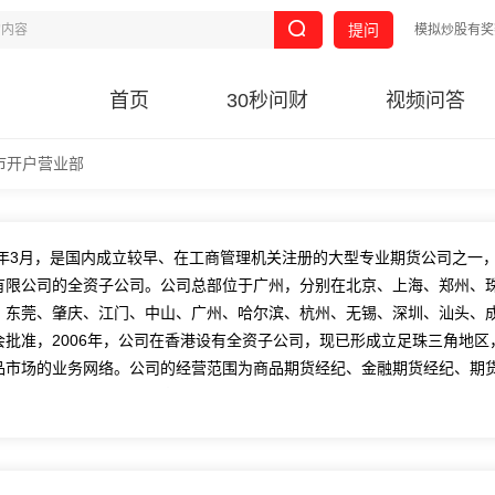
提问
模拟炒股有奖
首页
30秒问财
视频问答
市开户营业部
3年3月，是国内成立较早、在工商管理机关注册的大型专业期货公司之一，
有限公司的全资子公司。公司总部位于广州，分别在北京、上海、郑州、
、东莞、肇庆、江门、中山、广州、哈尔滨、杭州、无锡、深圳、汕头、
批准，2006年，公司在香港设有全资子公司，现已形成立足珠三角地区
品市场的业务网络。公司的经营范围为商品期货经纪、金融期货经纪、期
品期货和指数、外汇、利率等衍生品业务。
金充裕，实力雄厚，资产质量和资信条件最好的公司之一。公司是中国期