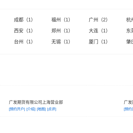
证券期货业协会副会长单位、中国证监会证券期货业信息化工作专家委员
委员会委员单位、中国期货业协会第三届理事会申诉委员会及信息技术委
成都（1）
福州（1）
广州（2）
杭
西安（1）
郑州（1）
大连（1）
东
，坚持“诚信、专业、创新、图强”的经营理念，十分注重健全内部管理体
台州（1）
无锡（1）
厦门（1）
肇
乎期货公司规范运作的制度化管理体系。
合作关系，拥有一批专业的客户服务队伍，为客户提供优质的投资服务。
国范围内开展了期证合作，为投资者提供一站式的金融服务。根据中国期
被评为上海期货交易所、大连商品交易所和郑州商品交易所的优秀会员。在
三。
广发期货有限公司上海营业部
广发
[预约开户]
[介绍]
[地图]
[点评]
[预约
和管理中的应用，把信息技术的有效应用视为核心竞争力之一。公司是业
司主要网络机器设备都实现了双机热备，安装了先进的防火墙。公司有7条
了上海、大连、郑州三地环网。公司备有多套交易系统供客户选择，开通