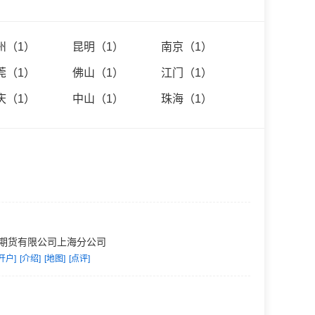
会委员单位、全国金融
员会委员单位、中国金
州（1）
昆明（1）
南京（1）
莞（1）
佛山（1）
江门（1）
制和风险防范机制，已
庆（1）
中山（1）
珠海（1）
依托广发证券雄厚的资
货业协会的统计，自
中国金融期货交易所的
期货有限公司上海分公司
开户]
[介绍]
[地图]
[点评]
内首家采用国家电信枢
高速专线与各期交所
了工农中建交五家银行