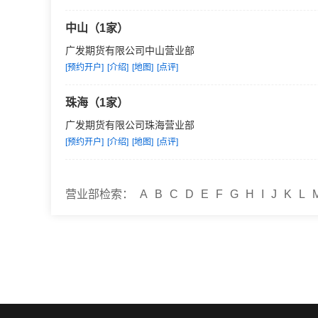
中山（1家）
广发期货有限公司中山营业部
[预约开户]
[介绍]
[地图]
[点评]
珠海（1家）
广发期货有限公司珠海营业部
[预约开户]
[介绍]
[地图]
[点评]
营业部检索：
A
B
C
D
E
F
G
H
I
J
K
L