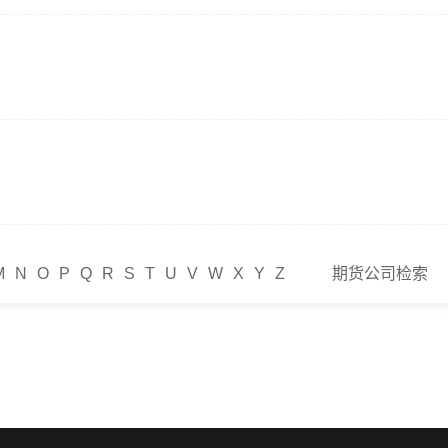
M
N
O
P
Q
R
S
T
U
V
W
X
Y
Z
期货公司检索