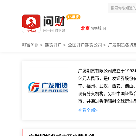
北京
[切换城市]
叩富问财
>
期货开户
>
全国开户期货公司
>
广发期货各城
广发期货有限公司成立于199
亿元人民币，是广发证券股份
宁、福州、武汉、西安、佛山
设有分支机构。另经中国证监会
市，并通过香港辐射全球衍生
司可代理香港地区及境外的商
查看全部>
实力雄厚，资信良好
广发期货目前是期货行业中资