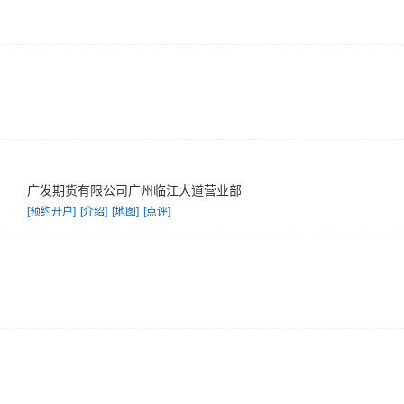
部门还开发完成多个业务和管理应用系统，形成了公司个性化服务技术平
建设，长期坚持“知识图强、求实奉献”的核心价值，凝聚和培养了一批行
以上学历，其中博士8人，硕士100人，拥有多位从事期货行业多年、经验
供各期货品种高水平的研究报告和咨询服务，更在金融期货的前瞻性研究
制胜的先机。
广发期货有限公司广州临江大道营业部
力于发展成为代理投资全球金融衍生品及商品期货交易，为客户提供优质
[预约开户]
[介绍]
[地图]
[点评]
期货综合业务的大型集团化金融服务机构。