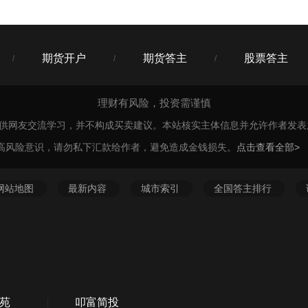
期货开户
期货答主
股票答主
/
/
/
理财有风险，投资需谨慎
仅供网友交流学习，并不构成买卖建议。本站核实主体信息并允许作者发
高风险意识，请勿私下汇款给作者，避免造成金钱损失。
点击查看全部>
网站地图
最新内容
城市索引
全国答主排行
苑
叩富简投