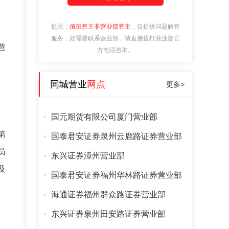
提示：
值班答主非营业部答主
，仅提供问题解答
服务，如需要联系营业部，请直接拔打营业部官
营
方电话咨询。
同城营业
网点
更多>
国元期货有限公司厦门营业部
第
国泰君安证券泉州云鹿路证券营业部
员
东兴证券漳州营业部
及
国泰君安证券福州华林路证券营业部
海通证券福州群众路证券营业部
东兴证券泉州田安路证券营业部