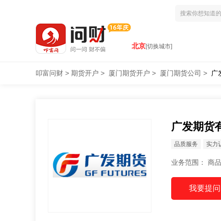
北京
[切换城市]
叩富问财
>
期货开户
>
厦门期货开户
>
厦门期货公司
>
广
广发期货
品质服务
实力
业务