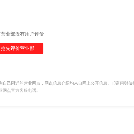
前营业部没有用户评价
抢先评价营业部
询自己附近的营业网点，网点信息介绍均来自网上公开信息。叩富问财仅
业网点官方客服电话。