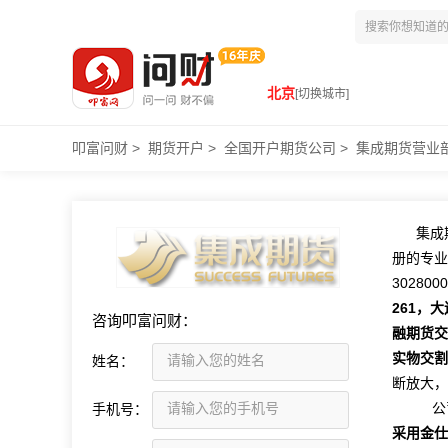
北京
[切换城市]
叩富问财
>
期货开户
>
全国开户期货公司
>
集成期货营业
集成
册的专业
30280
261，
咨询叩富问财：
融期货交
实物交割
姓名：
断放大，
公司
手机号：
采用金仕