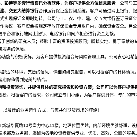
、彭博等多套行情咨讯分析软件，为客户提供全方位信息服务
。公司与
工
建、交五大结算银行
合作运行保证金封闭系统，客户可通过网上银行、银
式实现保证金即时划转。公司与工、农、中、建、交五大银行签订保证金
作协议，客户资金按规定存放在保证金专用账户内，确保资金安全。另公
易平台和银行端网上银行、电话银行和网点柜台进行资金划拨。
富于创新的研究人员；经验丰富的资深投资顾问；脚踏实地、勇于奉献的
统服务的保障。
功能的积极发挥，为客户提供投资组合与风险管理工具。公司衷心地希
舒适的环境，完备的信息，详细的研究报告，可以根据客户的具体情况
套期保值得到完美的结合。
询和投资咨询，并提供具体的研究报告和投资方案；公司可以为客户提供
规模，根据客户的要求，公司成立专门小组，为客户提供具体、专门的市
，以最佳的业务运作方式，与您共创期货市场的辉煌！
新城华夏路10号富力中心11楼，地理位置优越，内部环境优雅舒适，设
技术部及业务部，竭诚为各地投资者提供专业、优质、高效、全面的服务