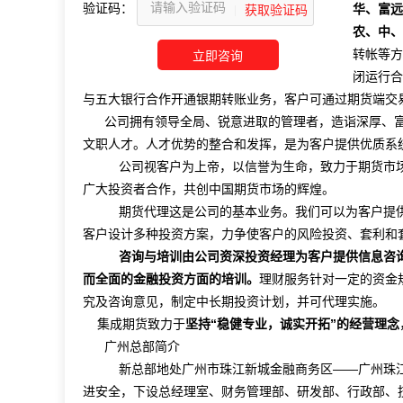
验证码：
华、富远
农、中、
转帐等方
闭运行合
与五大银行合作开通银期转账业务，客户可通过期货端交
公司拥有领导全局、锐意进取的管理者，造诣深厚、
文职人才。人才优势的整合和发挥，是为客户提供优质系
公司视客户为上帝，以信誉为生命，致力于期货市场
广大投资者合作，共创中国期货市场的辉煌。
期货代理这是公司的基本业务。我们可以为客户提供
客户设计多种投资方案，力争使客户的风险投资、套利和
咨询与培训由公司资深投资经理为客户提供信息咨
而全面的金融投资方面的培训。
理财服务针对一定的资金
究及咨询意见，制定中长期投资计划，并可代理实施。
集成期货致力于
坚持“稳健专业，诚实开拓”的经营理念
广州总部简介
新总部地处广州市珠江新城金融商务区——广州珠江
进安全，下设总经理室、财务管理部、研发部、行政部、