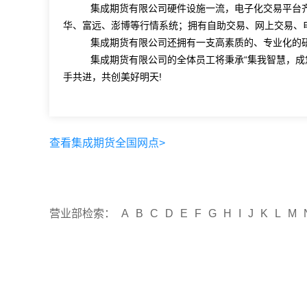
集成期货有限公司硬件设施一流，电子化交易平台齐
华、富远、澎博等行情系统；拥有自助交易、网上交易、
集成期货有限公司还拥有一支高素质的、专业化的研
集成期货有限公司的全体员工将秉承“集我智慧，成您
手共进，共创美好明天!
查看集成期货全国网点>
营业部检索：
A
B
C
D
E
F
G
H
I
J
K
L
M