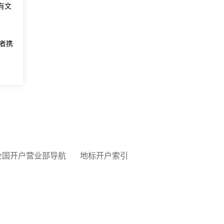
有文
者携
全国开户营业部导航
地标开户索引