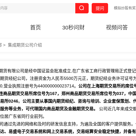
提问
模拟炒股有奖
首页
30秒问财
视频问答
部
>
集成期货公司介绍
期货有限公司是经中国证监会批准成立,在广东省工商行政管理局正式登
期货经纪公司，注册资金为人民币5500万元正，期货纪经业务许可证号
000,营业执照注册号为440000000023714。
公司在上海期货交易所的席位
大连商品期货交易所席位号为167，郑州商品期货交易所席位号为037，中
易所0246
。
公司主要从事国内期货经纪、咨询与培训、企业套保策划、
服务等业务，可代理国内商品期货及金融期货交易。
公司近几年来成交
位居广东省同行业前列。
通过先进的网络和及时的研发信息支持，为遍及全国的客户提供服务。
达、易盛电子交易系统和网上交易系统，交易结算安全稳定快捷，并备有