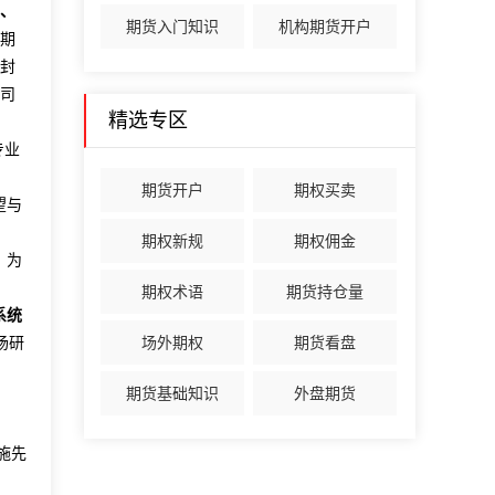
、
期货入门知识
机构期货开户
期
封
司
精选专区
专业
期货开户
期权买卖
望与
期权新规
期权佣金
，为
期权术语
期货持仓量
系统
场研
场外期权
期货看盘
期货基础知识
外盘期货
施先
。