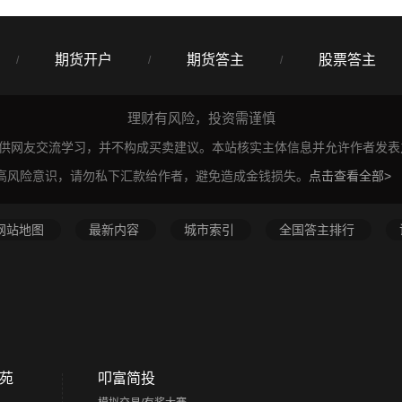
期货开户
期货答主
股票答主
/
/
/
理财有风险，投资需谨慎
仅供网友交流学习，并不构成买卖建议。本站核实主体信息并允许作者发
高风险意识，请勿私下汇款给作者，避免造成金钱损失。
点击查看全部>
网站地图
最新内容
城市索引
全国答主排行
苑
叩富简投