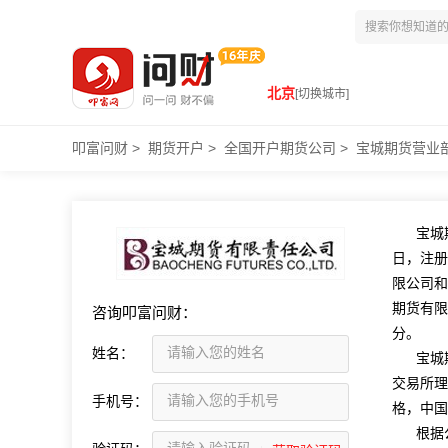
北京
[切换城市]
叩富问财
>
期货开户
>
全国开户期货公司
>
宝城期货营业
宝城
日，注册
限公司和
期货有限
咨询叩富问财：
分。
姓名：
宝城期
交易所理
手机号：
格，中
根据公