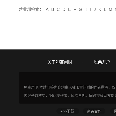
营业部检索：
A
B
C
D
E
F
G
H
I
J
K
L
M
关于叩富问财
股票开户
/
免责声明:本站问答内容均由入驻叩富问财的作者撰写，
内容予以核实，据此操作者，风险自担。同时提醒网友提
App下载
商务合作