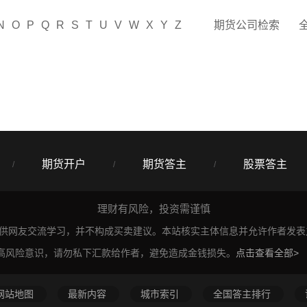
N
O
P
Q
R
S
T
U
V
W
X
Y
Z
期货公司检索
期货开户
期货答主
股票答主
/
/
/
理财有风险，投资需谨慎
仅供网友交流学习，并不构成买卖建议。本站核实主体信息并允许作者发
高风险意识，请勿私下汇款给作者，避免造成金钱损失。
点击查看全部>
网站地图
最新内容
城市索引
全国答主排行