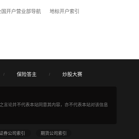
全国开户营业部导航
地标开户索引
保险答主
炒股大赛
/
/
表之言论并不代表本站同意其内容，亦不代表本站对该信息
证券公司索引
期货公司索引