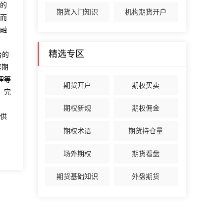
的
期货入门知识
机构期货开户
而
融
精选专区
台的
套期
理等
期货开户
期权买卖
，完
期权新规
期权佣金
供
期权术语
期货持仓量
场外期权
期货看盘
期货基础知识
外盘期货