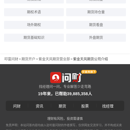
期权术语
期货持仓量
场外期权
期货看盘
期货基础知识
外盘期货
叩富问财
>
期货开户
>
紫金天风期货营业部
>
紫金天风期货公司介绍
找经理问一问，专业解答少走弯路
19年来，已帮助39,885,358人
|
|
|
|
问财
资讯
期货
股票
找经理
理财有风险，投资需谨慎
免责声明：本站问答内容均由入驻叩富问财的作者撰写，仅供网友交流学习，并不构成买卖