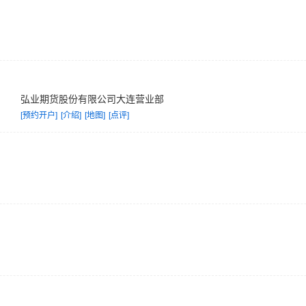
弘业期货股份有限公司大连营业部
[预约开户]
[介绍]
[地图]
[点评]