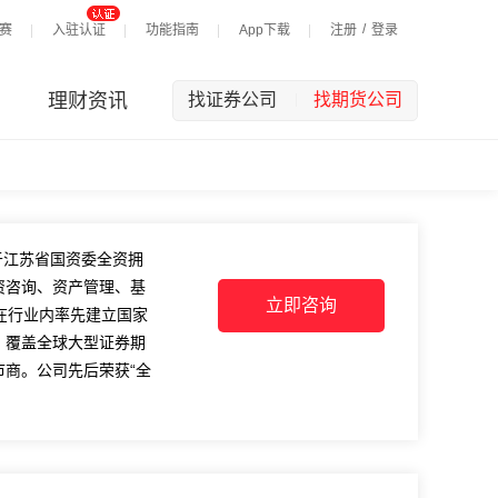
/
赛
入驻认证
功能指南
App下载
注册
登录
理财资讯
找证券公司
找期货公司
|
属于江苏省国资委全资拥
资咨询、资产管理、基
立即咨询
在行业内率先建立国家
，覆盖全球大型证券期
商。公司先后荣获“全
登陆深圳证券交易所主板
乐”的企业文化精神，