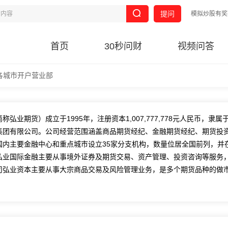
提问
模拟炒股有奖
首页
30秒问财
视频问答
各城市开户营业部
弘业期货）成立于1995年，注册资本1,007,777,778元人民币，隶
集团有限公司。公司经营范围涵盖商品期货经纪、金融期货经纪、期货投
国内主要金融中心和重点城市设立35家分支机构，数量位居全国前列，并
弘业国际金融主要从事境外证券及期货交易、资产管理、投资咨询等服务
司弘业资本主要从事大宗商品交易及风险管理业务，是多个期货品种的做市
司”以及各期货交易所“优秀会员”等荣誉称号。
港联合交易所主板上市（03678.HK）。2022年8月5日，弘业期货成功
、江苏省期货业协会会长单位，弘业期货积极弘扬“团结、卓越、感恩、快