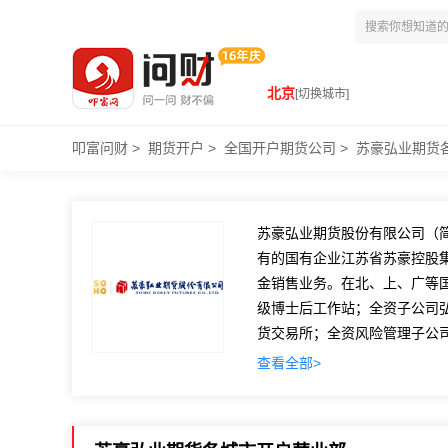
北京
[切换城市]
叩富问财
>
期货开户
>
全国开户期货公司
>
苏豪弘业期货
苏豪弘业期货股份有限公司（简称
有的国有企业江苏省苏豪控股
金销售业务。在北、上、广等
级博士后工作站；全资子公司
货交易所；全资风险管理子公
国文明单位”“中国最佳期货公
查看全部>
2015年12月，弘业期货在香
（001236.SZ）。
作为中国期货业协会理事单位