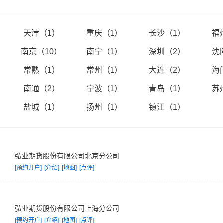
、共赢”的企业理念，严格防范风险，锐意开拓市场，不断提升核心竞争力
天津（1）
重庆（1）
长沙（1）
福
南京（10）
南宁（1）
深圳（2）
沈
常熟（1）
常州（1）
大连（2）
海
）
南通（2）
宁波（1）
青岛（1）
苏
盐城（1）
扬州（1）
镇江（1）
弘业期货股份有限公司北京分公司
[预约开户]
[介绍]
[地图]
[点评]
弘业期货股份有限公司上海分公司
[预约开户]
[介绍]
[地图]
[点评]