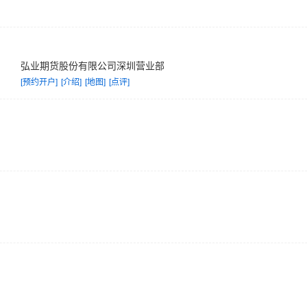
弘业期货股份有限公司深圳营业部
[预约开户]
[介绍]
[地图]
[点评]