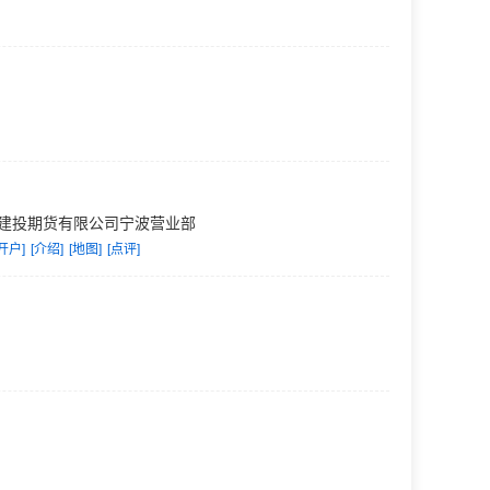
建投期货有限公司宁波营业部
开户]
[介绍]
[地图]
[点评]