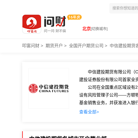
北京
[切换城市]
叩富问财
>
期货开户
>
全国开户期货公司
>
中信建投期货
中信建投期货有限公司（
C
建投证券股份有限公司首家全
公司在全国重点区域设有
2
设有风险管理子公司
——
方顿
基金销售业务，并获准进入银
多年来，公司保持稳中求
查看全部>
业精神与突出的专业能力，打
货、金融期货以及期货投资咨
大，新增客户数、客户权益规