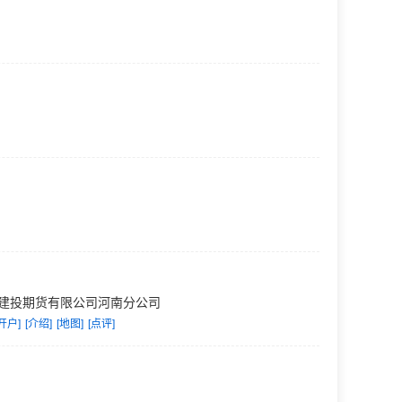
建投期货有限公司河南分公司
开户]
[介绍]
[地图]
[点评]