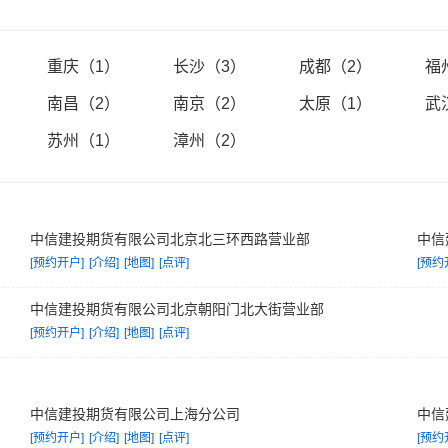
信建投期货将紧扣金融服务实体经济高质量发展目标，秉承
“
有作为才能有
造价值、回报社会
”
的公司使命，主动服务大局，积极担当作为，致力于
公司！
重庆（1）
长沙（3）
成都（2）
福
南昌（2）
南京（2）
太原（1）
武
苏州（1）
漳州（2）
中信建投期货有限公司北京北三环西路营业部
中信
[预约开户]
[介绍]
[地图]
[点评]
[预约
中信建投期货有限公司北京朝阳门北大街营业部
[预约开户]
[介绍]
[地图]
[点评]
中信建投期货有限公司上海分公司
中信
[预约开户]
[介绍]
[地图]
[点评]
[预约