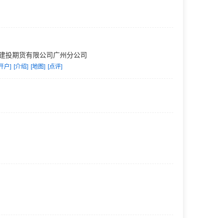
建投期货有限公司广州分公司
开户]
[介绍]
[地图]
[点评]