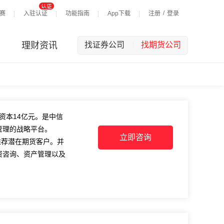
/
赛
入驻认证
功能指南
App下载
注册
登录
理财资讯
找证券公司
找期货公司
|
资本
14
亿元。是中信
管理的战略平台。
立即咨询
推荐潜在期货客户。并
资咨询、资产管理以及
工队伍，凭借高度的敬
融服务平台，在商品期
位和作用不断巩固扩