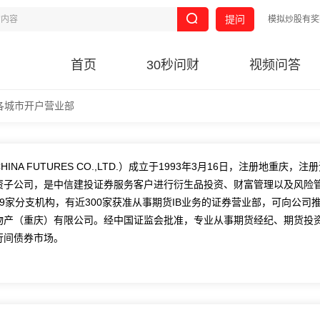
提问
模拟炒股有奖
首页
30秒问财
视频问答
各城市开户营业部
HINA FUTURES CO.,LTD.
）成立于
1993
年
3
月
16
日，注册地重庆，注册
资子公司，是中信建投证券服务客户进行衍生品投资、财富管理以及风险
9
家分支机构，有近
300
家获准从事期货
IB
业务的证券营业部，可向公司
物产（重庆）有限公司。经中国证监会批准，专业从事期货经纪、期货投
行间债券市场。
进总基调，各项业务不断发展。拥有一支业务素养过硬、执行能力强的员
造了集金融科技、研究咨询、风险管理、财富管理于一体的一站式综合金
询等业务领域形成了自身特色和核心优势。近年来，公司在期货行业的地
模、营业收入、净利润、净资产收益率等指标稳居行业前列。