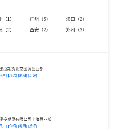
地位
”
的核心价值观，
成为客户信赖、员工认
州（1）
广州（5）
海口（2）
汉（2）
西安（2）
郑州（3）
建投期货北京国贸营业部
开户]
[介绍]
[地图]
[点评]
建投期货有限公司上海营业部
开户]
[介绍]
[地图]
[点评]