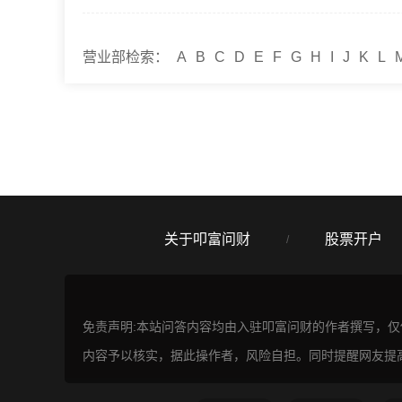
营业部检索：
A
B
C
D
E
F
G
H
I
J
K
L
关于叩富问财
股票开户
/
免责声明:本站问答内容均由入驻叩富问财的作者撰写，
内容予以核实，据此操作者，风险自担。同时提醒网友提