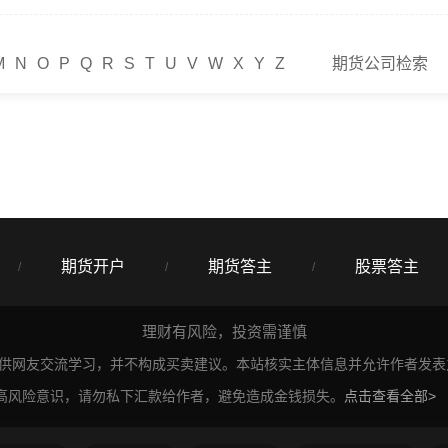
M
N
O
P
Q
R
S
T
U
V
W
X
Y
Z
期货公司检索
期货开户
期货答主
股票答主
/
/
/
理财有风险，投资需谨慎
仅供网友交流学习，并不构成买卖建议。本站核实主体信息并允许作者发
高风险意识，请勿私下汇款给作者，避免造成金钱损失。
点击查看全部>