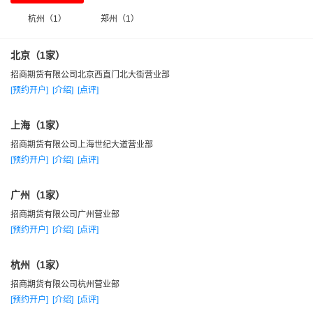
障客户资金安全和客户交易安全为生命线，斥巨资搭建安全可
杭州（1）
郑州（1）
靠、性能卓越的交易系统。完善的制度流程管理，覆盖所有业
务环节的合规、风控、稽查，全面掌控风险。
北京（1家）
凭借招商卓越的人才机制——以人为本，任人唯贤。引进
招商期货有限公司北京西直门北大街营业部
期货行业翘楚，自主培养学生精英，形成专业技能精湛、发展
[预约开户]
[介绍]
[点评]
潜力巨大的员工队伍，支撑、优化着百年招商的运行管理品
上海（1家）
牌。
招商期货有限公司上海世纪大道营业部
秉承招商独特的研发定位——立足市场，鼓励创新。公司
[预约开户]
[介绍]
[点评]
研究所坚持独立客观、前瞻领先、贴近市场的研究方向，已在
套利、程序化交易、短线交易等应用性领域取得显著成果，推
广州（1家）
出“智睿理财”系列产品。
招商期货有限公司广州营业部
承载招商真诚的服务理念——服务至上，成就价值。
[预约开户]
[介绍]
[点评]
95565客服专线无微不至地关爱着客户，一对一高端服务随时随
地呵护着客户，详实多样的信息渠道全面精准地引领着客户，
杭州（1家）
各类针对性培训切实真诚地辅导着客户。
招商期货有限公司杭州营业部
[预约开户]
[介绍]
[点评]
“百年招商，一脉相承，励新图强，敦行致远。” 我们怀着