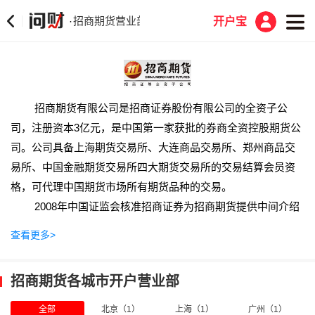
招商期货营业部
·
开户宝
招商期货有限公司是招商证券股份有限公司的全资子公
司，注册资本3亿元，是中国第一家获批的券商全资控股期货公
司。公司具备上海期货交易所、大连商品交易所、郑州商品交
易所、中国金融期货交易所四大期货交易所的交易结算会员资
格，可代理中国期货市场所有期货品种的交易。
2008年中国证监会核准招商证券为招商期货提供中间介绍
（IB）业务资格，公司成为国内第一批与券商开展IB业务的期货
查看更多>
公司。目前，IB业务已在总部及获得中国证监会期货中间介绍
业务开业资格的招商证券营业部全面展开，投资者可在招商证
招商期货各城市开户营业部
券营业部直接办理招商期货开户手续，并进行期货交易。
恪守招商传统的运营理念——合规稳健，协调发展。以保
全部
北京（1）
上海（1）
广州（1）