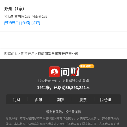
这份信仰，力争建设中国金融市场上服务一流、能力突出、品
郑州（1家）
牌卓越的专业期货交易服务机构，打造客户信赖、社会尊重、
招商期货有限公司河南分公司
股东满意、员工自豪的优秀企业。
[预约开户]
[介绍]
[点评]
叩富问财
>
期货开户
>
招商期货各城市开户营业部
找经理问一问，专业解答少走弯路
19年来，已帮助39,893,221人
|
|
|
|
问财
资讯
期货
股票
找经理
理财有风险，投资需谨慎
免责声明：本站问答内容均由入驻叩富问财的作者撰写，仅供网友交流学习，并不构成买卖
建议。本站核实主体信息并允许作者发表之言论并不代表本站同意其内容，亦不代表本站对