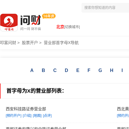
北京
[切换城市]
叩富问财
>
股票开户
>
营业部首字母X导航
A
B
C
D
E
F
G
H
I
首字母为X的营业部列表：
西安科技路证券营业部
西北
[预约开户]
[介绍]
[地图]
[点评]
[预约开