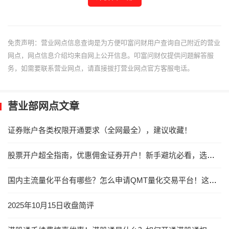
免责声明：营业网点信息查询是为方便叩富问财用户查询自己附近的营业
网点，网点信息介绍均来自网上公开信息。叩富问财仅提供问题解答服
务，如需要联系营业网点，请直接拔打营业网点官方客服电话。
营业部网点文章
证券账户各类权限开通要求（全网最全），建议收藏！
股票开户超全指南，优惠佣金证券开户！新手避坑必看，选对券商很重要！
国内主流量化平台有哪些？怎么申请QMT量化交易平台！这家券商低门槛申请QMT！
2025年10月15日收盘简评