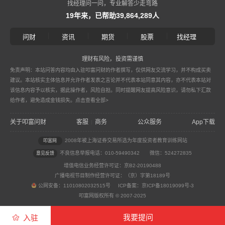
找经理问一问，专业解答少走弯路
19年来，已帮助39,864,289人
|
|
|
|
问财
资讯
期货
股票
找经理
理财有风险，投资需谨慎
免责声明：本站问答内容均由入驻叩富问财的作者撰写，仅供网友交流学习，并不构成买卖
建议。本站核实主体信息并允许作者发表之言论并不代表本站同意其内容，亦不代表本站对
该信息内容予以核实，据此操作者，风险自担。同时提醒网友提高风险意识，请勿私下汇款
给作者，避免造成金钱损失。
点击查看全部>
关于叩富问财
客服
商务
公众服务
App下载
|
2008年被上海证券交易所选为年度投资者教育训练网站
叩富网
不良信息举报电话：010-59490342
微信：524272835
意见反馈
增值电信业务经营许可证：京B2-20190488
广播电视节目制作经营许可证：（京）字第18189号
公网安备：11010802032515号 ICP备案：京ICP备18019099号-3
叩富网版权所有 © 2007-2025
我要提问
入驻