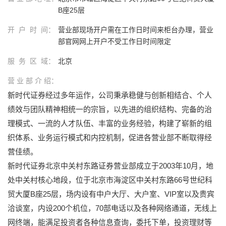
B座25层
开 户 时 间：
营业部现场开户需在工作日时间来柜台办理，营业
部官网网上开户不受工作日时间限定
服 务 区 域：
北京
营 业 部 介 绍：
新时代证券经过多年运作，公司秉承稳健与创新相结合、个人
绩效与团队精神相统一的宗旨，以先进的组织结构、完备的治
理模式、一流的人才队伍、丰富的业务经验，构建了崭新的组
织体系、业务运行模式和内控机制，促进各营业部不断取得经
营佳绩。
新时代证券北京中关村东路证券营业部成立于2003年10月，地
处中关村核心地段，位于北京市海淀区中关村东路66号世纪科
贸大厦B座25层，场内设有中户大厅、大户室、VIP室以及贵宾
洽谈室，内设200个机位，70部电话以及各种网络通道，无线上
网终端，能满足投资者各种信息查询，委托下单，投资理财等