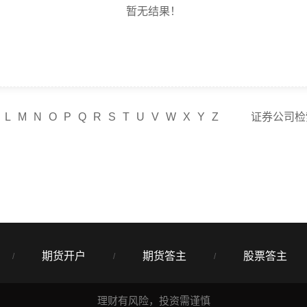
暂无结果！
L
M
N
O
P
Q
R
S
T
U
V
W
X
Y
Z
证券公司检
期货开户
期货答主
股票答主
/
/
/
理财有风险，投资需谨慎