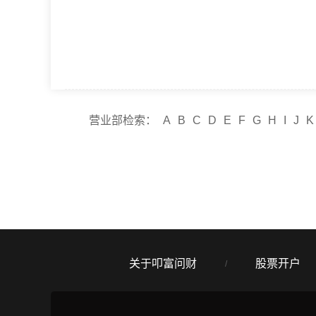
营业部检索：
A
B
C
D
E
F
G
H
I
J
K
关于叩富问财
股票开户
/