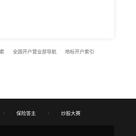
索
全国开户营业部导航
地标开户索引
保险答主
炒股大赛
/
/