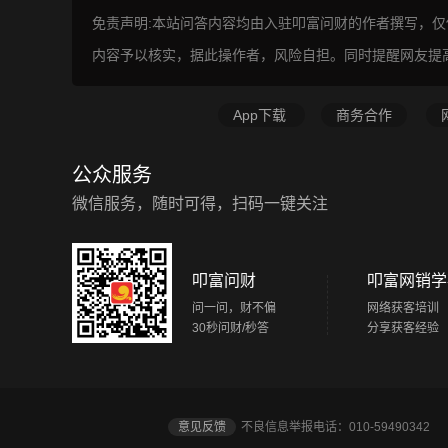
免责声明:本站问答内容均由入驻叩富问财的作者撰写，
内容予以核实，据此操作者，风险自担。同时提醒网友提
App下载
商务合作
公众服务
微信服务，随时可得，扫码一键关注
叩富问财
叩富网销学
问一问，财不偏
网络获客培训
30秒问财/秒答
分享获客经验
意见反馈
不良信息举报电话：010-5949034