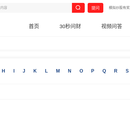
提问
模拟炒股有奖
首页
30秒问财
视频问答
H
I
J
K
L
M
N
O
P
Q
R
S