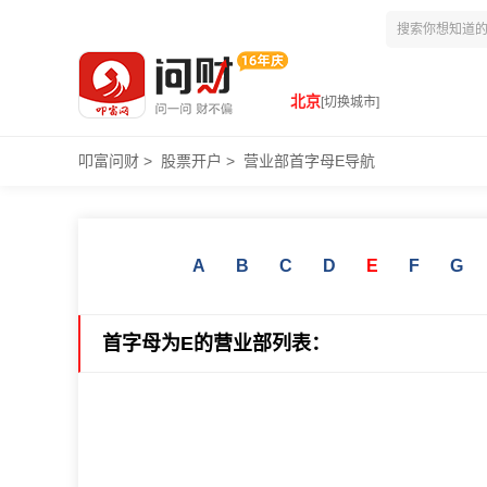
北京
[切换城市]
叩富问财
>
股票开户
>
营业部首字母E导航
A
B
C
D
E
F
G
首字母为E的营业部列表：