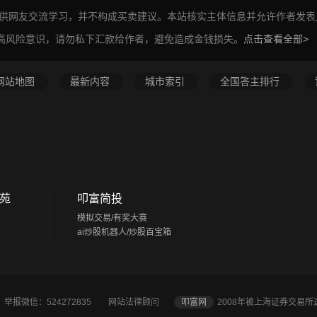
仅供网友交流学习，并不构成买卖建议。本站核实主体信息并允许作者发
高风险意识，请勿私下汇款给作者，避免造成金钱损失。
点击查看全部>
网站地图
最新内容
城市索引
全国答主排行
苑
叩富简投
模拟交易/有奖大赛
ai炒股机器人/炒股百宝箱
2 举报微信：524272835
网站法律顾问
叩富网
2008年被上海证券交易