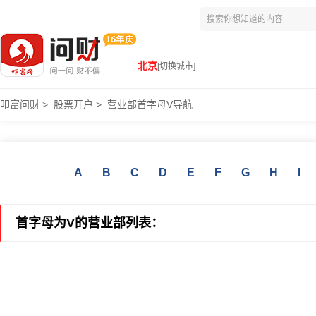
北京
[切换城市]
叩富问财
>
股票开户
>
营业部首字母V导航
A
B
C
D
E
F
G
H
I
首字母为V的营业部列表：