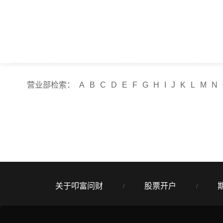
营业部检索：
A
B
C
D
E
F
G
H
I
J
K
L
M
N
关于叩富问财
股票开户
/
/