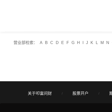
营业部检索：
A
B
C
D
E
F
G
H
I
J
K
L
M
N
关于叩富问财
股票开户
/
/