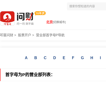
北京
[切换城市]
叩富问财
>
股票开户
>
营业部首字母P导航
A
B
C
D
E
F
G
H
I
首字母为P的营业部列表：