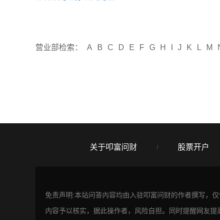
营业部检索：
A
B
C
D
E
F
G
H
I
J
K
L
M
关于叩富问财
股票开户
/
免责声明:本站问答内容均由入驻叩富问财的作者撰写，
内容予以核实，据此操作者，风险自担。同时提醒网友提