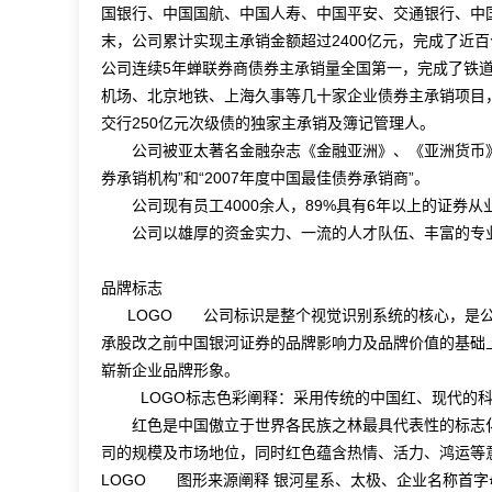
国银行、中国国航、中国人寿、中国平安、交通银行、中国
末，公司累计实现主承销金额超过2400亿元，完成了近
公司连续5年蝉联券商债券主承销量全国第一，完成了铁
机场、北京地铁、上海久事等几十家企业债券主承销项目
交行250亿元次级债的独家主承销及簿记管理人。
公司被亚太著名金融杂志《金融亚洲》、《亚洲货币》同时评
券承销机构”和“2007年度中国最佳债券承销商”。
公司现有员工4000余人，89%具有6年以上的证券从
公司以雄厚的资金实力、一流的人才队伍、丰富的专业
品牌标志
LOGO 公司标识是整个视觉识别系统的核心，是
承股改之前中国银河证券的品牌影响力及品牌价值的基础
崭新企业品牌形象。
LOGO标志色彩阐释：采用传统的中国红、现代的科
红色是中国傲立于世界各民族之林最具代表性的标志化
司的规模及市场地位，同时红色蕴含热情、活力、鸿运等
LOGO 图形来源阐释 银河星系、太极、企业名称首字