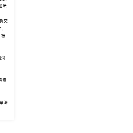
国际
期货交
4，
，被
银河
括资
景深