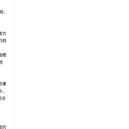
统，
南方
的财
规模
债
司秉
今，
集合
发的