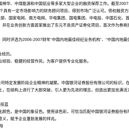
神华、中煤能源和中国铝业等多家大型企业的融资保荐工作。截至2007
百个具有一定市场影响力的财务顾问项目，得到市场广泛认可。债权融资方
道部、国家电网、南方电网、华电集团、国电集团、中电投、中国石化、
，并在业务创新方面首家推出了东元不良资产证券化项目，首次作为券商
选为2006-2007财年“中国内地最佳经纪业务机构”、“中国内地最
业经历。
经验、稳健的经营作风，为客户提供专业化服务。
公司特定发展阶段企业精神的凝聚。中国银河证券股份有限公司的标识，
上，在结构上进行了大胆突破，引入更为先进的理念，创造出更加充满活
技蓝
颜色，是中国的象征色。使用该色彩，可恰当匹配中国银河证券股份有
意义，赋予企业蓬勃发展的祥兆。
母