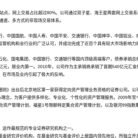
站点，网上交易占比超过80%。公司通过双子星、海王星两套网上交易系
多通道、多方式的非现场交易体系。
、中国国航、中国人寿、中国平安、交通银行、中国神华、中国铝业、
监管机构和全行业的广泛认可，并成功完成了近百个具有较大市场影响力
化、国电集团、中国银行、交通银行等国内顶级高端客户，债券承销总
.83亿元，居业内第一。2010年，公司作为主承销商承销了首期540亿元汇金
，在市场及业内引起了极大的反响。
则》出台后北京地区第一家获得定向资产管理业务资格的证券公司。公
心理念，为客户提供多样化、专业化、个性化的资产管理服务。2009年至
合资产管理计划、福星1号限额特定集合资产管理计划，以及银河99指数
运作最规范的专业证券研究机构之一。
金研究评价机构，在基金研究与基金评价上居国内领先地位，所独立开