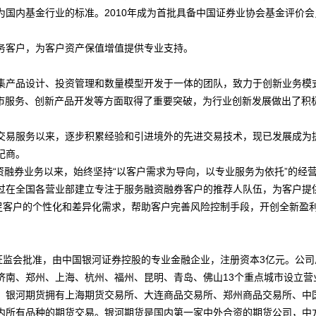
国内基金行业的标准。2010年成为首批具备中国证券业协会基金评价会
客户，为客户资产保值增值提供专业支持。
产品设计、投资管理和数量模型开发于一体的团队，致力于创新业务模
做市服务、创新产品开发等方面取得了重要突破，为行业创新发展做出了积
托交易服务以来，逐步积累经验和引进境外的先进交易技术，现已发展成为
纪商。
融券业务以来，始终坚持“以客户需求为导向，以专业服务为依托”的经
过在全国各营业部建立专注于服务融资融券客户的推荐人队伍，为客户提
满足客户的个性化和差异化需求，帮助客户完善风险控制手段，开创全新盈
监会批准，由中国银河证券控股的专业金融企业，注册资本3亿元。公司
济南、郑州、上海、杭州、福州、昆明、青岛、佛山13个重点城市设立营
。银河期货拥有上海期货交易所、大连商品交易所、郑州商品交易所、中
内所有品种的期货交易。银河期货是国内第一家中外合资的期货公司，中