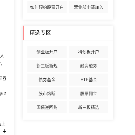
如何预约股票开户
营业部申请加入
精选专区
创业板开户
科创板开户
人
后，
新三板新规
融资融券
证券
债券基金
ETF基金
62
股市熔断
股票佣金
国债逆回购
新三板精选
场上
、中