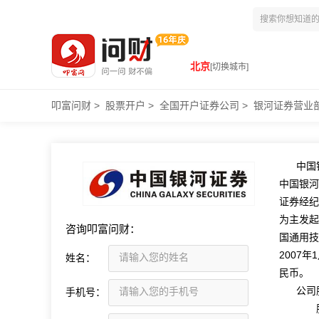
北京
[切换城市]
叩富问财
>
股票开户
>
全国开户证券公司
>
银河证券营业
中国
中国银河
证券经纪
为主发起
咨询叩富问财：
国通用技
2007
姓名：
民币。
公司
手机号：
股东