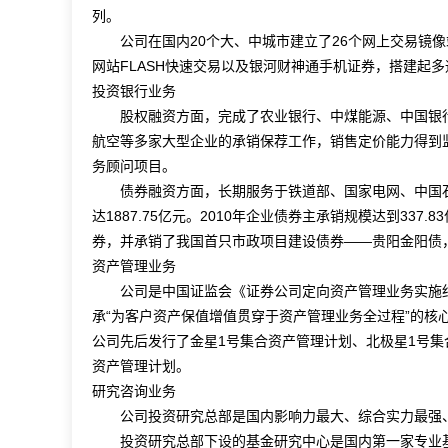
列。
公司在国内20个大、中城市建立了26个网上交易镜像
网站FLASH快速交易以及银河财神通手机证券，搭建起
投资银行业务
股权融资方面，完成了农业银行、中煤能源、中国银行
航空等多家大型企业的承销保荐工作，销售定价能力得到
务顾问项目。
债券融资方面，长期服务于铁道部、国家电网、中国石
达1887.75亿元。2010年企业债券主承销规模达到337
券，并承销了我国首只市政项目建设债券——贵阳金阳债
资产管理业务
公司是中国证监会《证券公司定向资产管理业务实施细
承“为客户资产保值增值贯穿于资产管理业务全过程”的核
公司先后发行了金星1号集合资产管理计划、北极星1号集
资产管理计划。
研究咨询业务
公司投资研究总部是国内影响力最大、综合实力最强、
投资研究总部下设的基金研究中心是国内第一家专业基