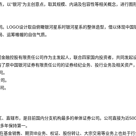
以“银河”为主创意点，取其规模、内涵及包容性等相关概念，进行图
LOGO设计取自俯瞰银河星系时银河星系的整体造型，借以体现中国
局、运筹帷幄的自信气质。
河金融控股有限责任公司作为主发起人，联合四家国内投资者，共同发起
收购了原中国银河证券有限责任公司的证券经纪业务、投行业务及相关资产
司。
公司。
公司。
、直辖市，是目前国内分支机构最多的单体证券公司。公司直接为近50
续多年保持第一。
基金销售、期货IB业务、权证、股份转让、大宗交易等业务上也处于行