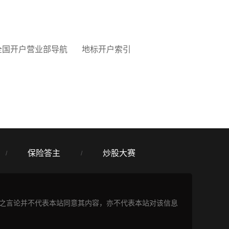
全国开户营业部导航
地标开户索引
保险答主
炒股大赛
/
/
表之言论并不代表本站同意其内容，亦不代表本站对该信息