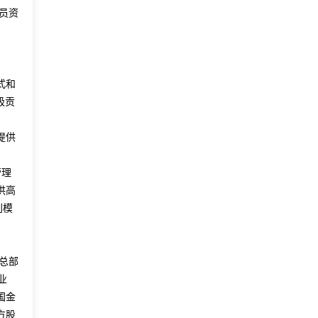
员资
式和
极贡
提供
营理
供高
利模
总部
业
国金
方股