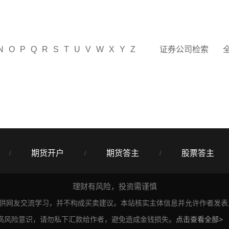
N
O
P
Q
R
S
T
U
V
W
X
Y
Z
证券公司检索
期货开户
期货答主
股票答主
/
/
/
理财有风险，投资需谨慎
仅供网友交流学习，并不构成买卖建议。本站核实主体信息并允许作者发
高风险意识，请勿私下汇款给作者，避免造成金钱损失。
点击查看全部>