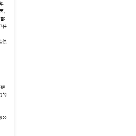
年
面，
首都
担任
佳债
在继
力的
限公