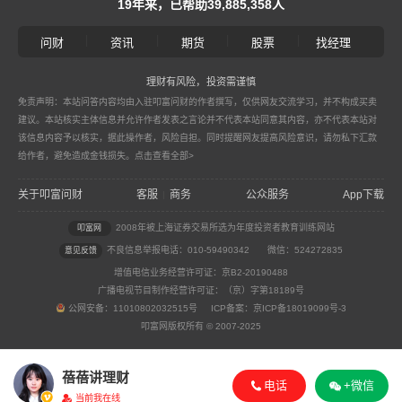
19年来，已帮助39,885,358人
|
|
|
|
问财
资讯
期货
股票
找经理
理财有风险，投资需谨慎
免责声明：本站问答内容均由入驻叩富问财的作者撰写，仅供网友交流学习，并不构成买卖
建议。本站核实主体信息并允许作者发表之言论并不代表本站同意其内容，亦不代表本站对
该信息内容予以核实，据此操作者，风险自担。同时提醒网友提高风险意识，请勿私下汇款
给作者，避免造成金钱损失。
点击查看全部>
关于叩富问财
客服
商务
公众服务
App下载
|
2008年被上海证券交易所选为年度投资者教育训练网站
叩富网
不良信息举报电话：010-59490342
微信：524272835
意见反馈
增值电信业务经营许可证：京B2-20190488
广播电视节目制作经营许可证：（京）字第18189号
公网安备：11010802032515号 ICP备案：京ICP备18019099号-3
叩富网版权所有 © 2007-2025
蓓蓓讲理财
电话
+微信
当前我在线