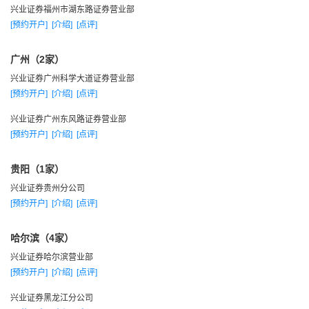
一九九三年
兴业证券福州市湖东路证券营业部
[预约开户]
[介绍]
[点评]
1993年，福建省成为中国股份制改革试点省份，兴业证券
担任省内股票认购证申请表发行主干事。
广州（2家）
1993年，共主承销福建省5家上市公司中的3家新股（福建
兴业证券广州科学大道证券营业部
水泥、福建东百和闽东电机）发行，并推荐上市，是投资业务
[预约开户]
[介绍]
[点评]
的里程碑事件，由此一举打开业务局面，并奠定了兴业证券在
兴业证券广州东风路证券营业部
福建省内的行业龙头地位。
[预约开户]
[介绍]
[点评]
一九九四年
1994年4月29日，福建兴业证券有限公司成立，注册资本金
贵阳（1家）
1亿。
兴业证券贵州分公司
1994年，代理证券交易总量首次进入上海交易所10强，列
[预约开户]
[介绍]
[点评]
第4位。
哈尔滨（4家）
1994年，投资银行业务主承销福州东百和闽福发配股，首
兴业证券哈尔滨营业部
开国家股、法人股以权证方式向社会公众转让的先例，实现收
[预约开户]
[介绍]
[点评]
入6000多万元。
1994年，在熊市的大环境中实现当年利润5000多万元，利
兴业证券黑龙江分公司