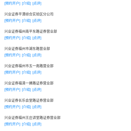
一九九一年
[预约开户]
[介绍]
[点评]
1991年5月25日，作为兴业银行属下的一家证券营业部，兴
兴业证券平潭综合实验区分公司
业证券伴随着中国资本市场的初创而拉开事业的序幕。
[预约开户]
[介绍]
[点评]
1991年5月，营业部成立之初仅有十几个职员，1000万元资
兴业证券福州南平东路证券营业部
本金。相对于1988年来已经有不少证券公司成立而言，兴业证
[预约开户]
[介绍]
[点评]
券营业部不过证券市场的新兵。
兴业证券福州市湖东路营业部
1991年10月29日，营业部正式对外营业，业务品种单一，
[预约开户]
[介绍]
[点评]
主要从事国债柜台买卖和少数的企业债券代理发行。
兴业证券福州市五一南路营业部
1991年，第一批加入中国证券业协会，并当选理事单位。
[预约开户]
[介绍]
[点评]
兴业证券 1991年，实现利润20多万元。
兴业证券福清一拂路证券营业部
一九九二年
[预约开户]
[介绍]
[点评]
1992年2月，与中国40多家证券经营机构一道，向上海证券
兴业证券长乐会堂路证券营业部
交易所提出会员申请并获批，成为首批13家异地会员之一。
[预约开户]
[介绍]
[点评]
1992年10月，福州开始实施股票异地交易系统，克服了大
兴业证券福州王庄讲堂路证券营业部
量的手工操作的问题，业务发展进入质的飞跃。
[预约开户]
[介绍]
[点评]
1992年，实现利润200多万元，同年加入深圳证券交易所。