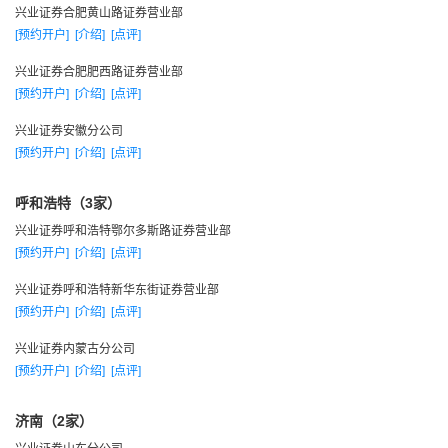
1996年，实现利润巨幅增长，达3亿多元。
兴业证券合肥黄山路证券营业部
[预约开户]
[介绍]
[点评]
一九九七年
1997年，由于资本金和地方监管机构的因素，失去收购专
兴业证券合肥肥西路证券营业部
[预约开户]
[介绍]
[点评]
业银行下属信托证券经营机构的机会。
1997年9月，开始部署和实施劳动、人事、分配制度。
兴业证券安徽分公司
1997年，继续实现利润增长，达4.28亿元，列中国第7
[预约开户]
[介绍]
[点评]
位。，
呼和浩特（3家）
一九九八年
兴业证券呼和浩特鄂尔多斯路证券营业部
1998年4月，公司在设立北京联络处，
[预约开户]
[介绍]
[点评]
1998年5月，控股经营福建企业顾问有限公司
兴业证券呼和浩特新华东街证券营业部
1998年5月，举办“98年度资本市场研讨会”
[预约开户]
[介绍]
[点评]
1998年6月，在国际互联网开设网站，开始网上交易的准
备。
兴业证券内蒙古分公司
[预约开户]
[介绍]
[点评]
1998年主承销6家上市公司配股发行，成功策划实施巴士股
份定向增发法人股案例，开创了通过定向发行法人股吸收合并
济南（2家）
非上市公司的先河，被评为当年“十大最具影响力的重组案例”。