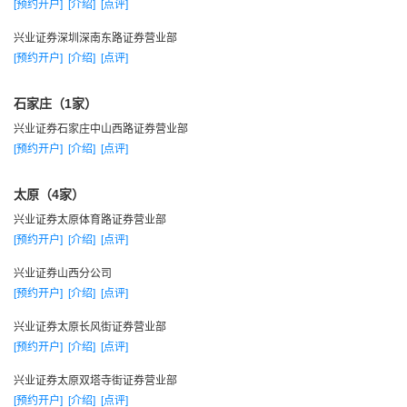
[预约开户]
[介绍]
[点评]
继开业，全国性营业网点布局初步形成。
2002年，各项业务仍旧保持快速发展势头。其中经纪业务A
兴业证券深圳深南东路证券营业部
[预约开户]
[介绍]
[点评]
股基金市场份额上升60%，交易量排名从上年第19位上升到第
16位，部均交易量排名从上年第6位上升到第4位。
石家庄（1家）
2001年，B股市场向国内个人投资者开放后，首家获得经纪
兴业证券石家庄中山西路证券营业部
业务资格。
[预约开户]
[介绍]
[点评]
2001年，投行业务融资额20.4亿元，市场份额上升68%，
承销金额和家数排名分别从上年的第19和第17位上升到第16和
太原（4家）
第13位。
兴业证券太原体育路证券营业部
2001年，受托投资管理业务在下半年市场大幅下挫的系统
[预约开户]
[介绍]
[点评]
性风险下，风险控制不当，业务受挫，出席潜亏，公司经营压
兴业证券山西分公司
力显现。
[预约开户]
[介绍]
[点评]
2001年公司股票主承销家数、主承销金额、股票基金交易
兴业证券太原长风街证券营业部
总额、净资产和净资本等5项指标跻身中国20强。
[预约开户]
[介绍]
[点评]
二零零二年
兴业证券太原双塔寺街证券营业部
1月，召开工作研讨会，分2阶段分别在福州和上海召开。
[预约开户]
[介绍]
[点评]