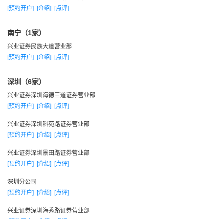
9月，新成立的资产管理部开始运作。
[预约开户]
[介绍]
[点评]
10月，位于上海浦东黄金地段的新办公区投入使用。
南宁（1家）
11月，参加“福建省赴美国招聘留学人才工作团”，招聘留学
兴业证券民族大道营业部
归国人才。
[预约开户]
[介绍]
[点评]
12月，外聘华信惠悦管理咨询公司，着手重组人力资源体
系。
深圳（6家）
2000年，二次创业的第一年各项业务取得突破性进展。经
兴业证券深圳海德三道证券营业部
纪业务实现A股基金交易量1185亿元，比上年增长152%，部均
[预约开户]
[介绍]
[点评]
交易量第六。投行业务全年主承销5家，担任2家副主承销和21
兴业证券深圳科苑路证券营业部
家分销商，融资额高达26.9亿元，创历史最好水平。
[预约开户]
[介绍]
[点评]
2000年实现营业收入7.96亿元、利润3.38亿元，年底公司净
兴业证券深圳景田路证券营业部
资产达14.9亿元。
[预约开户]
[介绍]
[点评]
二零零一年
深圳分公司
2月，召开工作会议，首次确立走“专业化、规范化、市场
[预约开户]
[介绍]
[点评]
化”道路的战略指导思想。
兴业证券深圳海秀路证券营业部
2001年，杭州、南京、成都、西安、哈尔滨等5家营业部相