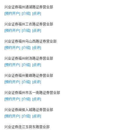
代办股份转让
兴业证券福州通湖路证券营业部
编辑本段
[预约开户]
[介绍]
[点评]
产品系列
兴业证券福州工农路证券营业部
融资服务产品系列
[预约开户]
[介绍]
[点评]
并购与资产重组产品系列
兴业证券福州乌山西路证券营业部
管理咨询产品系列
[预约开户]
[介绍]
[点评]
证券定价与销售
兴业证券福州树汤路证券营业部
二级市场投资组合产品系列
[预约开户]
[介绍]
[点评]
资讯产品系列
兴业证券福州鳌峰路证券营业部
13种服务手段系列
[预约开户]
[介绍]
[点评]
VIP类产品系列
代客理财产品系列
兴业证券福州市五一南路证券营业部
[预约开户]
[介绍]
[点评]
长期客户服务计划
其他产品
兴业证券闽侯入城路证券营业部
[预约开户]
[介绍]
[点评]
编辑本段
发展历程
兴业证券连江玉荷东路营业部