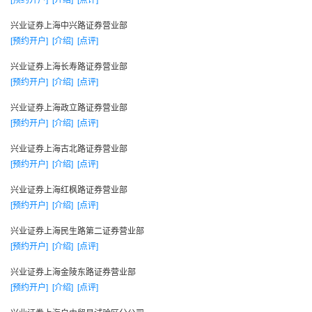
[预约开户]
[介绍]
[点评]
哈尔滨上游街证券营业部
兴业证券上海中兴路证券营业部
西安朱雀大街证券营业部
[预约开户]
[介绍]
[点评]
成都红星路证券营业部
南京太平北京证券营业部
兴业证券上海长寿路证券营业部
[预约开户]
[介绍]
[点评]
济南山大路证券营业部
杭州建国南路证券营业部
兴业证券上海政立路证券营业部
[预约开户]
[介绍]
[点评]
武汉建设大道证券营业部
广州东风中路证券营业部
兴业证券上海古北路证券营业部
深圳景田路证券营业部
[预约开户]
[介绍]
[点评]
上海浦东梅花路证券营业部
兴业证券上海红枫路证券营业部
上海天钥桥路证券营业部
[预约开户]
[介绍]
[点评]
上海金陵东路证券营业部
兴业证券上海民生路第二证券营业部
北京赵登禹路证券营业部
[预约开户]
[介绍]
[点评]
编辑本段
兴业证券上海金陵东路证券营业部
兴业远景
[预约开户]
[介绍]
[点评]
兴业证券 兴业证券致力于发展成为一家优质的综合性金融