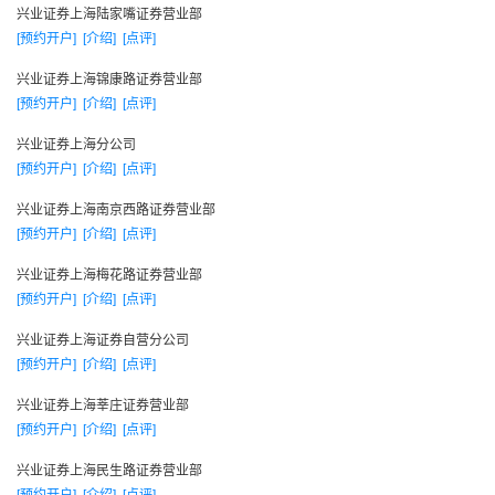
国范围内为客户提供优质的投融资服务。
兴业证券上海陆家嘴证券营业部
[预约开户]
[介绍]
[点评]
经纪业务：
在中国拥有24家营业网点。基本形成了以福建为基地，上
兴业证券上海锦康路证券营业部
[预约开户]
[介绍]
[点评]
海为重心，北京、深圳为两翼，主要经济城市为支点，面向全
中国发展的业务布局。
兴业证券上海分公司
龙岩九一南路证券营业部
[预约开户]
[介绍]
[点评]
南平江滨中路证券营业部
兴业证券上海南京西路证券营业部
三明列东街证券营业部
[预约开户]
[介绍]
[点评]
泉州涂门街证券营业部
兴业证券上海梅花路证券营业部
兴业证券 漳州延安北路证券营业部
[预约开户]
[介绍]
[点评]
厦门兴隆路证券营业部
兴业证券上海证券自营分公司
厦门厦禾路证券营业部
[预约开户]
[介绍]
[点评]
福州古田路证券营业部
兴业证券上海莘庄证券营业部
福州五一南路证券营业部
[预约开户]
[介绍]
[点评]
福州五四北路证券营业部
兴业证券上海民生路证券营业部
福州湖东路证券营业部