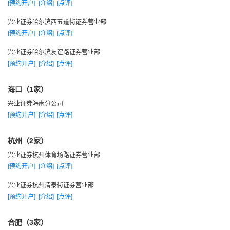
[预约开户]
[介绍]
[点评]
润指标在中国400多家证券经营机构中排名第6。
一九九五年
兴业证券哈尔滨西五道街证券营业部
[预约开户]
[介绍]
[点评]
1995年，在市场持续低迷情况下，基本规避由3.27国债期
货事件等引发的全中国性市场风险。
兴业证券哈尔滨友谊路证券营业部
1995年9月，主承销福建豪盛配股，开创法人股非定向转配
[预约开户]
[介绍]
[点评]
的模式，实现1000多万转配股在1分钟内销售一空的记录，引起
海口（1家）
市场各方热烈关注。
兴业证券海南分公司
1995年，代理证券交易总量仍居上海交易所10强，列第6
[预约开户]
[介绍]
[点评]
位。
1995年，实现利润3530万元，列全中国第8位。
杭州（2家）
一九九六年
兴业证券杭州体育场路证券营业部
1996年，市场回暖，全年代理证券交易总量首次突破1000
[预约开户]
[介绍]
[点评]
亿元，再度名列上海交易所第4位。
兴业证券杭州清泰街证券营业部
1996年，主承销股票发行3家，主承销福建省地方铁路建设
[预约开户]
[介绍]
[点评]
债券2亿元。
1996年，公司业务立足福建，同时重心开始向上海转移。
合肥（3家）