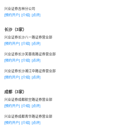
好、投资风格和行为模式进行分析，真正围绕以客户为中心的
兴业证券吉林分公司
理念去实施企业文化、组织结构、业务流程、人员配置、内部
[预约开户]
[介绍]
[点评]
管理的全面变革。
南方基金管理有限公司
长沙（3家）
华夏基金管理有限公司
兴业证券长沙八一路证券营业部
大成基金管理有限公司
[预约开户]
[介绍]
[点评]
华安基金管理有限公司
兴业证券长沙芙蓉南路证券营业部
长盛基金管理有限公司
[预约开户]
[介绍]
[点评]
国泰基金管理有限公司
兴业证券长沙湘江中路证券营业部
兴业证券 富国基金管理有限公司
[预约开户]
[介绍]
[点评]
鹏华基金管理有限公司
编辑本段
成都（3家）
公司服务
兴业证券成都航空路证券营业部
[预约开户]
[介绍]
[点评]
服务承诺
专注倾听、深入了解，根据客户需求定制解决方案，帮助
兴业证券成都青华路证券营业部
[预约开户]
[介绍]
[点评]
客户实现资产增值