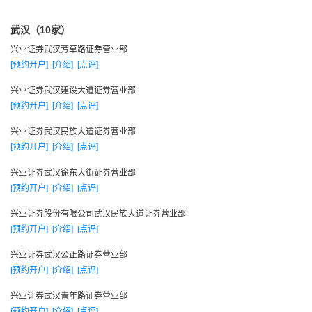
分析总结上年经营成败得失，研讨下一步项业务发展。
3月，成立证券分析师委员会。
武汉（10家）
4月，召开工作会议，提出2002年工作思路与措施。
兴业证券武汉芳草路证券营业部
[预约开户]
[介绍]
[点评]
5月，组织优秀客户经理队伍前往香港考察。
上半年，投行业务继续稳健发展，成为上半年首发、增发
兴业证券武汉建设大道证券营业部
和配股金额均跻身10强的唯一券商。
[预约开户]
[介绍]
[点评]
7月，证监会核准受托投资管理业务。
兴业证券武汉民族大道证券营业部
8月，部署并全力实施营业部营业成本与费用大削减。
[预约开户]
[介绍]
[点评]
9月，兴网被评为“中国十大优秀证券网站”
兴业证券武汉徐东大街证券营业部
9月，召开经纪业务点评会，提出业务战略转型。
[预约开户]
[介绍]
[点评]
10月，举办“生物医药世界论坛”
兴业证券股份有限公司武汉民族大道证券营业部
11月，召开投资银行业务点评会。
[预约开户]
[介绍]
[点评]
12月，华润集团来访，商讨公司再次增资扩股事宜。
兴业证券武汉公正路证券营业部
2002年，证券市场延续持续低迷。公司经纪业务发展遭遇
[预约开户]
[介绍]
[点评]
瓶颈，增长法理，首次出现亏损。但是，承销业务仍旧保持良
兴业证券武汉青年路证券营业部
好势头，全年主承销金额27.7亿元，主承销家数6家，排名从分
[预约开户]
[介绍]
[点评]