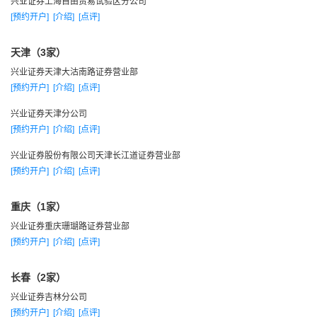
兴业证券上海自由贸易试验区分公司
服务公司,力争经过艰苦努力，把公司建成具备比较鲜明的 业务
[预约开户]
[介绍]
[点评]
发展特色、良好的客户服务体系、运行高效的内部管理、专业
优秀的人才团队、科学合理的激励机制和持续盈利能力的综合
天津（3家）
性优质金融服务公司。综合实力争取步入国内券商第一梯队，
兴业证券天津大沽南路证券营业部
主要指标进入或接近行业10强，实现公开上市，公司的竞争平
[预约开户]
[介绍]
[点评]
台、实力和行业地位进一步提升。
兴业证券天津分公司
编辑本段
[预约开户]
[介绍]
[点评]
客户概况
兴业证券股份有限公司天津长江道证券营业部
客户所创造的价值。兴业的成功取决于客户对兴业服务的
[预约开户]
[介绍]
[点评]
满意度和忠诚度。因此兴业证券强调一切以客户为中心，致力
重庆（1家）
于谋求与客户建立长期的合作伙伴关系。
业证券整合公司资源，为核心客户提供专业化的持续性综
兴业证券重庆珊瑚路证券营业部
[预约开户]
[介绍]
[点评]
合服务，包括企业发展规划、股权运作方案设计、组织架构重
整、长期激励方案设计、投资项目评估、投资项目推荐、资产
长春（2家）
管理、财务管理策略等。
兴业证券吉林分公司
司采用客户关系管理系统（CRM）对客户不同的风险偏
[预约开户]
[介绍]
[点评]