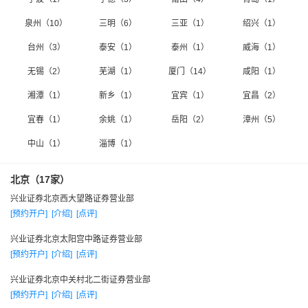
兴业证券 根据行业数据，2007年兴业证券的加权平均净资
泉州（10）
三明（6）
三亚（1）
绍兴（1）
产收益率、营业收入、利润总额、净利润、净资产等5项经营指
标跻身全行业前列，分别列第2、第18位、第16位、第18和第19
台州（3）
泰安（1）
泰州（1）
威海（1）
位。
无锡（2）
芜湖（1）
厦门（14）
咸阳（1）
在长期的证券市场运作中，兴业证券始终如一坚持“市场
湘潭（1）
新乡（1）
宜宾（1）
宜昌（2）
化、规范化、专业化”的经营方针，逐步形成特色鲜明的稳健的
宜春（1）
余姚（1）
岳阳（2）
漳州（5）
经营管理风格。公司把合规经营、加强自律、防范风险放在十
分突出地位置上，自觉遵守各项法律、法规和行业公约，从未
中山（1）
淄博（1）
受到监管部门的处罚。公司坚持证券主业经营，依靠完善的管
北京（17家）
理体制和风险控制机制规避经营风险，公司资产质量良好,荣获
兴业证券北京西大望路证券营业部
A类A级公司评级，被列入风险管理能力高，应对市场变化的能
[预约开户]
[介绍]
[点评]
力强，在新业务、新产品方面具有较强的风险控制能力的证券
公司行列。
兴业证券北京太阳宫中路证券营业部
[预约开户]
[介绍]
[点评]
在中国证券市场走进全新发展时期的大背景下，兴业证券
于2007年完成新一轮增资扩股，公司注册资本增至14.9亿元，
兴业证券北京中关村北二街证券营业部
[预约开户]
[介绍]
[点评]
净资产超过32亿元，进一步增强综合发展实力和抗风险能力。