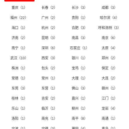
推荐、证券投资咨询、委托资产管理、网上证券委托业务、发
重庆（1）
长春（2）
长沙（3）
成都（3）
起设立证券投资基金等。兴业证券注册资本金14.9亿元，公司总
福州（22）
广州（2）
贵阳（1）
哈尔滨（4）
部设在福建省福州市。自1990年创业以来，兴业证券严格遵照
“法制、监管、自律、规范”监管方针，孜孜不倦致力于建设专业
海口（1）
杭州（2）
合肥（3）
呼和浩特（3）
化的服务体系、营销体系和管理体系，证券承销和交易业务稳
济南（2）
昆明（3）
南昌（3）
南京（6）
步增长，市场份额不断上升，各项主营业务指标进入行业20
南宁（1）
深圳（6）
石家庄（1）
太原（4）
强，已从地方性券商迅速成长为在业界具有相当影响力的全中
武汉（10）
西安（3）
银川（1）
郑州（2）
国性证券公司。
兴业证券
株洲（1）
包头（2）
宝鸡（1）
保定（2）
编辑本段
常德（1）
常州（1）
大理（1）
大连（2）
公司概况
东莞（3）
东营（1）
佛山（3）
赣州（1）
兴业证券在中国各主要经济中心城市设立4个投资银行业务
桂林（1）
吉安（2）
嘉兴（1）
江门（1）
网点和24个营业部网点，同时，公司积极拓展证券投资、证券
研究、证券投资基金、客户资产管理、财务顾问、固定收益与
乐山（1）
临沂（1）
柳州（1）
龙岩（4）
衍生品和直接投资等业务，努力为客户提供综合性优质金融服
洛阳（1）
南充（1）
南平（8）
南通（1）
务。
宁波（1）
宁德（3）
莆田（4）
青岛（1）