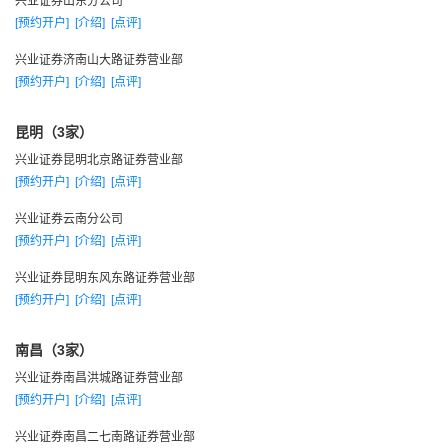
兴业证券山东分公司
1998年，规范管理，稳健经营，全年实现利润2.78亿元
[预约开户]
[介绍]
[点评]
一九九九年
兴业证券济南山大路证券营业部
1999年，投行业务主承销福建天香
[预约开户]
[介绍]
[点评]
1999年，投资银行业务成功策划浦东大众以部分经营性资
产认购大众出租
昆明（3家）
兴业证券 股份，开上市公司间业务与股权整合之先河。
兴业证券昆明北京路证券营业部
1999年8月，经中国证监会批准，首批进行改制增资。
[预约开户]
[介绍]
[点评]
1999年12月19日，兴业证券股份有限公司成立，标志着公
兴业证券云南分公司
司二次创业开始。新的股份有限公司注册资本9.08亿，净资产
[预约开户]
[介绍]
[点评]
12.88亿。
兴业证券昆明东风东路证券营业部
1999年12月19日,兴业证券股份有限公司创立大会在福州召
[预约开户]
[介绍]
[点评]
开，二次创业正式开始。
12月19日,第一届董事会第一次会议在福州召开，会议选举
南昌（3家）
兰荣为董事长、并聘任兰荣董事长担任总裁。经兰荣总裁提
兴业证券南昌洪城路证券营业部
[预约开户]
[介绍]
[点评]
名，聘任郑苏芬、王君恩、左兴平、吴怀坤为副总裁。监事会
第一次会议同时召开，推选陈永耀为监事会召集人。
兴业证券南昌二七南路证券营业部