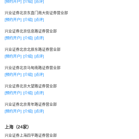
[预约开户]
[介绍]
[点评]
图治”的16字兴业精神。
继续秉承“专业化、规范化、市场化”的战略指导思想。
兴业证券北京东直门南大街证券营业部
[预约开户]
[介绍]
[点评]
专业化：提供高品质的金融服务与建设专业化的服务团队
规范化：经营规范化、管理规范化、服务规范化
兴业证券北京信息路证券营业部
[预约开户]
[介绍]
[点评]
市场化：主动适应外部环境的变化，用市场引导发展；效
率优先、内部公平竞争，实行激励与约束结合的机制、优胜劣
兴业证券北京北辰东路证券营业部
汰。
[预约开户]
[介绍]
[点评]
专业化是公司的立足之本，是发展的核心；规范化是公司
兴业证券北京马甸南路证券营业部
长远发展的基础；市场化是推动公司发展的动力。
[预约开户]
[介绍]
[点评]
坚持“稳健规范、长远发展”的经营原则
兴业证券北京大望路证券营业部
彻底急功近利倾向，确立“立足长远发展、谋求持续盈利”的
[预约开户]
[介绍]
[点评]
价值取向。
兴业证券北京青年路证券营业部
始终把合规经营、稳健运作放在重要位置上，致力于建立
[预约开户]
[介绍]
[点评]
完善的内控机制合内控制度，规范业务流程，规范各项管理，
加强内部风险防范。
上海（24家）
正确处理稳健经营、长远发展与充分把握市场机会之间的
兴业证券上海四平路证券营业部