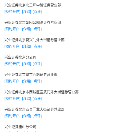
兴业证券力争经过3-5年的艰苦努力，把公司建成具备比较鲜明
兴业证券北京北三环中路证券营业部
的业务发展特色、良好的客户服务体系、运行高效的内部管
[预约开户]
[介绍]
[点评]
理、专业优秀的人才团队、科学合理的激励机制和持续盈利能
兴业证券北京朝阳公园路证券营业部
力的综合性优质金融服务公司。到2010年左右，综合实力争取
[预约开户]
[介绍]
[点评]
步入国内券商第一梯队，主要指标进入或接近行业10强，实现
兴业证券北京复兴门外大街证券营业部
公开上市，公司的竞争平台、实力和行业地位进一步提升。
[预约开户]
[介绍]
[点评]
兴业证券竭诚为投资者提供更多更好的专业服务，与广大
兴业证券北京分公司
客户相互依托，携手共进，继续为促进中国证券市场的发展做
[预约开户]
[介绍]
[点评]
出应有的贡献
兴业证券北京望京西路证券营业部
编辑本段
[预约开户]
[介绍]
[点评]
经营理念
兴业证券北京市西城区宣武门外大街证券营业部
兴业证券倡导“提升员工价值，创造客户价值”和“以人为
[预约开户]
[介绍]
[点评]
本、专业立司”的经营管理核心理念，致力于建设一 支稳健、理
兴业证券北京西直门北大街证券营业部
性、团结、敬业、拚搏的高素质专业化队伍，全司现有职员
[预约开户]
[介绍]
[点评]
1327人，本科学历以上占73%。
兴业证券唐山分公司
兴业证券 继续秉承“艰苦创业、勤勉敬业、廉洁自律、励精