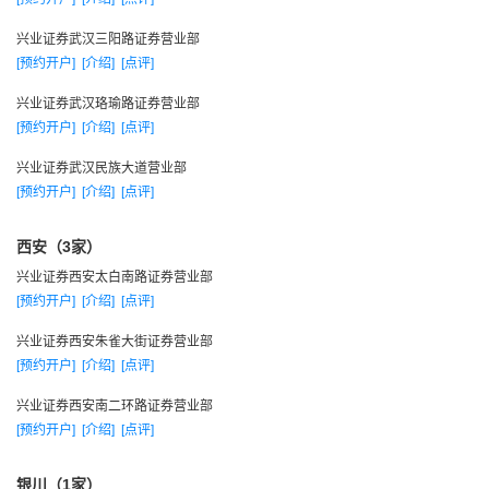
别上年第16和第13上升到第7和第3，连续3年增长水平居业内前
兴业证券武汉三阳路证券营业部
列。
[预约开户]
[介绍]
[点评]
2002年，证券行业出现整体性亏损，造成公司经营亏损的
兴业证券武汉珞瑜路证券营业部
主要原因是对资产管理业务亏损进行了如实的披露与释放。
[预约开户]
[介绍]
[点评]
二零零三年
1月，兴业基金管理公司获准筹建。
兴业证券武汉民族大道营业部
[预约开户]
[介绍]
[点评]
1月，公司主承销16亿元的新钢钒可转债成功发行，开创了
投行业务承销特大型发行项目之先河，大幅度提升投资银行业
西安（3家）
务的业内地位和品牌价值，
兴业证券西安太白南路证券营业部
2月，主承销三房巷5500万A股，承销业务一路高歌。
[预约开户]
[介绍]
[点评]
兴业证券 2月，调整公司组织架构体系
兴业证券西安朱雀大街证券营业部
3月，召开工作研讨会，提出公司整体战略转型
[预约开户]
[介绍]
[点评]
3月，开放式基金代销业务资格获准
兴业证券西安南二环路证券营业部
4月，部署签订部门和个人业绩合同，建立公司绩效文化。
[预约开户]
[介绍]
[点评]
7月，广州营业部开业。
8月，组织学习贯彻中国证券公司规范发展座谈会精神。
银川（1家）