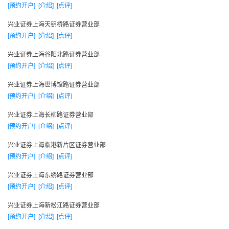
[预约开户]
[介绍]
[点评]
关系。
编辑本段
兴业证券上海天钥桥路证券营业部
公司股东
[预约开户]
[介绍]
[点评]
福建投资企业集团公司
兴业证券上海谷阳北路证券营业部
兴业银行股份有限公司
[预约开户]
[介绍]
[点评]
兴业证券 上海申新集团有限公司
兴业证券上海世博馆路证券营业部
上海巴士实业（集团）股份有限公司
[预约开户]
[介绍]
[点评]
海鑫钢铁集团有限公司
兴业证券上海长柳路证券营业部
厦门市新市区开发建设公司
[预约开户]
[介绍]
[点评]
上海交大昂立股份有限公司
兴业证券上海临港新片区证券营业部
成功控股集团有限公司
[预约开户]
[介绍]
[点评]
上海市糖业烟酒集团有限公司
兴业证券上海东绣路证券营业部
编辑本段
[预约开户]
[介绍]
[点评]
营业网点
兴业证券上海新松江路证券营业部
投资银行业务：
[预约开户]
[介绍]
[点评]
在北京、上海、深圳、福州设立投资银行业务机构，在中