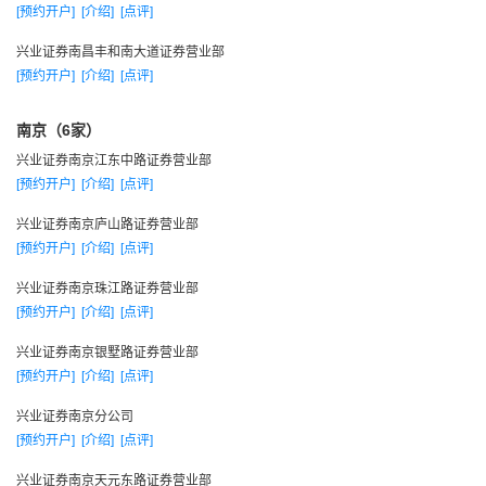
[预约开户]
[介绍]
[点评]
12月31日，全年实现营业收入25937.45万元，利润
11931.38万元，净利润6885.56万元。
兴业证券南昌丰和南大道证券营业部
二零零零年
[预约开户]
[介绍]
[点评]
1月，与中国社科院上市公司研究中心等单位联合举办第四
南京（6家）
届上市公司发展论坛。与中国人民大学金融与证券研究所联合
兴业证券南京江东中路证券营业部
举办中国资本市场论坛研讨会。
[预约开户]
[介绍]
[点评]
1月，经中国人民银行批准，公司获准进入金融同业拆借市
兴业证券南京庐山路证券营业部
场。
[预约开户]
[介绍]
[点评]
1月，经中国证监会批准，北京、武汉营业部获批设立。
3月，中国证监会核准公司增资改制方案及更名，同时核准
兴业证券南京珠江路证券营业部
[预约开户]
[介绍]
[点评]
公司为综合类证券公司。随后，公司总部迁入福州湖东路99号
标力大厦新址办公。
兴业证券南京银墅路证券营业部
[预约开户]
[介绍]
[点评]
4月7日至8日，2000年工作会议在福州召开，明确公司二次
创业的发展目标与思路。
兴业证券南京分公司
7月，在2000年研发工作会议上进一步明确业务重心向上海
[预约开户]
[介绍]
[点评]
转移的发展思路。
兴业证券南京天元东路证券营业部