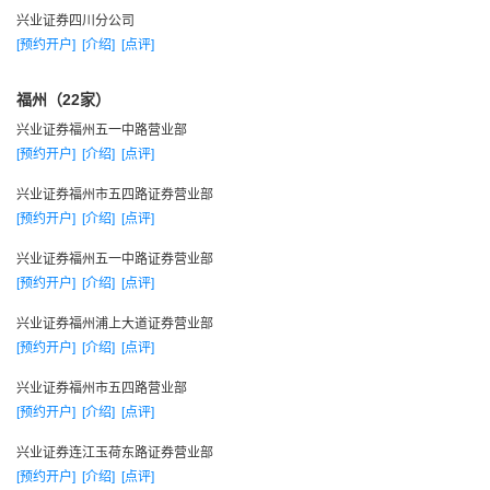
公开、公正、公平地对待每一个客户，恪守行规和信誉，
兴业证券四川分公司
为客户提供个性化专业服务
[预约开户]
[介绍]
[点评]
积极构建客户信息反馈渠道，完善投诉机制，急客户之所
福州（22家）
急，想客户之所想
兴业证券福州五一中路营业部
建设先进的交易、通讯和清算系统，满足客户对硬件保障
[预约开户]
[介绍]
[点评]
的期望。
兴业证券福州市五四路证券营业部
服务范围
[预约开户]
[介绍]
[点评]
证券的自营和代理买卖
代理还本付息、分红派息
兴业证券福州五一中路证券营业部
[预约开户]
[介绍]
[点评]
兴业证券 证券代保管、鉴证
代理登记开户
兴业证券福州浦上大道证券营业部
[预约开户]
[介绍]
[点评]
证券的承销和上市推荐
证券投资咨询
兴业证券福州市五四路营业部
委托资产管理
[预约开户]
[介绍]
[点评]
发起设立证券投资基金和基金管理公司
兴业证券连江玉荷东路证券营业部
代理网上委托证券买卖
[预约开户]
[介绍]
[点评]