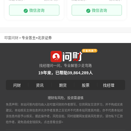
微信咨询
微信咨询
叩富问财
>
专业答主
>
北京证券
找经理问一问，专业解答少走弯路
19年来，已帮助39,864,289人
|
|
|
|
问财
资讯
期货
股票
找经理
理财有风险，投资需谨慎
免责声明：本站问答内容均由入驻叩富问财的作者撰写，仅供网友交流学习，并不构成买卖
建议。本站核实主体信息并允许作者发表之言论并不代表本站同意其内容，亦不代表本站对
该信息内容予以核实，据此操作者，风险自担。同时提醒网友提高风险意识，请勿私下汇款
给作者，避免造成金钱损失。
点击查看全部>