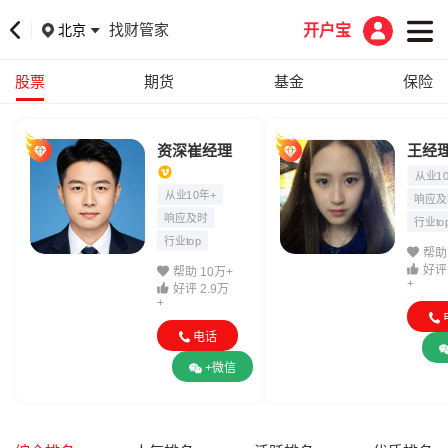
找财管家
北京
开户宝
股票
期货
基金
保险
资深崔经理
王经
从业1
从业10年+
响应及
响应及时
行业to
行业top
帮助
好评 
帮助 10万+
+
好评 2.9万
+
电话
+微信