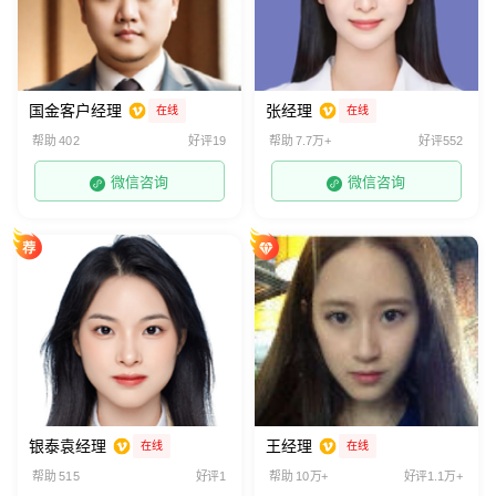
国金客户经理
张经理
在线
在线
帮助 402
好评19
帮助 7.7万+
好评552
微信咨询
微信咨询
银泰袁经理
王经理
在线
在线
帮助 515
好评1
帮助 10万+
好评1.1万+