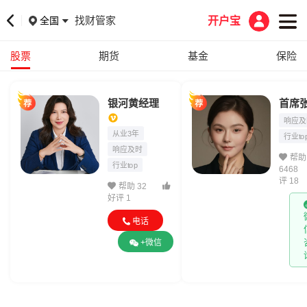
找财管家
全国
开户宝
股票
期货
基金
保险
银河黄经理
首席
响应及
从业3年
行业to
响应及时
帮助
行业top
6468
评 18
帮助 32
好评 1
电话
+微信