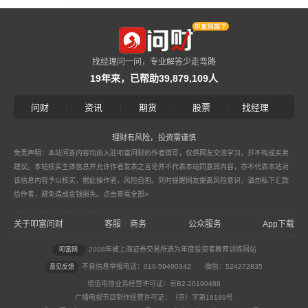
找经理问一问，专业解答少走弯路
19年来，已帮助39,879,109人
|
|
|
|
问财
资讯
期货
股票
找经理
理财有风险，投资需谨慎
免责声明：本站问答内容均由入驻叩富问财的作者撰写，仅供网友交流学习，并不构成买卖
建议。本站核实主体信息并允许作者发表之言论并不代表本站同意其内容，亦不代表本站对
该信息内容予以核实，据此操作者，风险自担。同时提醒网友提高风险意识，请勿私下汇款
给作者，避免造成金钱损失。
点击查看全部>
关于叩富问财
客服
商务
公众服务
App下载
|
2008年被上海证券交易所选为年度投资者教育训练网站
叩富网
不良信息举报电话：010-59490342
微信：524272835
意见反馈
增值电信业务经营许可证：京B2-20190488
广播电视节目制作经营许可证：（京）字第18189号