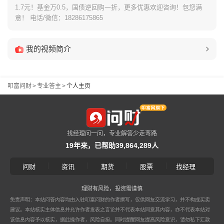
1.7元！基金万0.5，国债逆回购一折，更多优惠欢迎咨询！包您满
意！ 电话/微信：18286175865
我的视频简介
叩富问财
>
专业答主
>
个人主页
找经理问一问，专业解答少走弯路
19年来，已帮助39,864,289人
|
|
|
|
问财
资讯
期货
股票
找经理
理财有风险，投资需谨慎
免责声明：本站问答内容均由入驻叩富问财的作者撰写，仅供网友交流学习，并不构成买卖
建议。本站核实主体信息并允许作者发表之言论并不代表本站同意其内容，亦不代表本站对
该信息内容予以核实，据此操作者，风险自担。同时提醒网友提高风险意识，请勿私下汇款