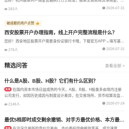
您好！杭州股票开户佣金普遍执行万三标准，股票交易费用含净佣金、规费和过户费，我们可提供结构明晰的方案，助您降低总体成本。但该数值具备调整空间，建议提前沟通确认。准备好身份证和银行卡，线...
2026-07-31
283人
被成都的用户点赞
西安股票开户办理指南，线上开户完整流程是什么？
您好！西安地区股票开户需要身份证银行卡哦，下载官方APP→填写基础资料→上传身份证正反面→接入视频认证，依托智能预审系统，免去手动录入差错，视频坐席秒级响应，目前券商新客默认佣金多在万...
2026-07-31
279人
精选问答
查看全部 >
什么是A股、B股、H股？它们有什么区别？
在国内资本市场日益成熟的今天，A股、B股、H股虽多由境内注册
公司发行，却因历史成因与制度设计差异，在交易场所、货币结算及监管
体系上泾渭分明。厘清这些边界，是构建跨市场投资组合的基础。A股是
2026-07-24
2146人
人民币...
最优5档即时成交剩余撤销、对手方最优价格、本方最优价格、即时成交剩余撤销这几种委托的具体差别是什么？
在沪深交易所的竞价交易中，市价委托因申报效率高、成交速度