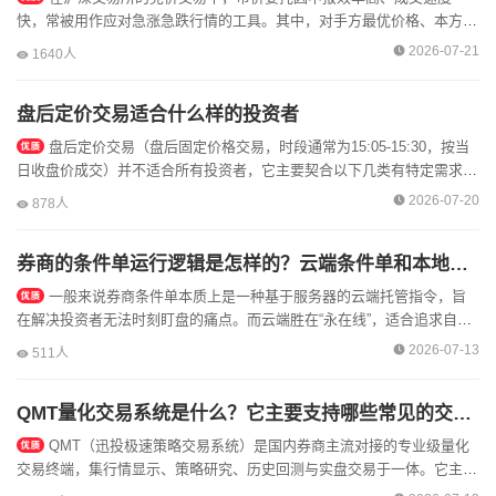
快，常被用作应对急涨急跌行情的工具。其中，对手方最优价格、本方最
优价格、最优5档即时成交剩余撤销、即时成交剩余撤销（IOC）​是最常
2026-07-21
1640人
用的四...
盘后定价交易适合什么样的投资者
盘后定价交易（盘后固定价格交易，时段通常为15:05-15:30，按当
日收盘价成交）并不适合所有投资者，它主要契合以下几类有特定需求和
场景的投资者：1.白天无暇盯盘的上班族/职场人：这...
2026-07-20
878人
券商的条件单运行逻辑是怎样的？云端条件单和本地条件单有什么区别？
一般来说券商条件单本质上是一种基于服务器的云端托管指令，旨
在解决投资者无法时刻盯盘的痛点。而云端胜在“永在线”，适合追求自动
化执行的投资者；本地胜在“隐私可控”，但需人工维护。以下一一说明条
2026-07-13
511人
件单...
QMT量化交易系统是什么？它主要支持哪些常见的交易策略？
QMT（迅投极速策略交易系统）是国内券商主流对接的专业级量化
交易终端，集行情显示、策略研究、历史回测与实盘交易于一体。它主要
面向有一定交易经验或编程基础的投资者，通过本地化运行Python或