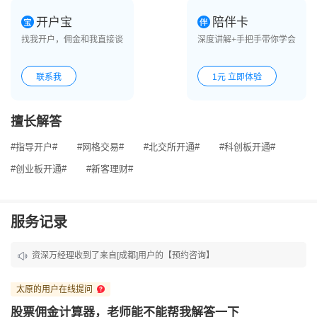
开户宝
陪伴卡
找我开户，佣金和我直接谈
深度讲解+手把手带你学会
联系我
1元 立即体验
擅长解答
#指导开户#
#网格交易#
#北交所开通#
#科创板开通#
#创业板开通#
#新客理财#
服务记录
资深万经理收到了来自[成都]用户的【预约咨询】
资深万经理收到了来自[成都]用户的【预约咨询】
太原的用户在线提问
资深万经理收到了来自[成都]用户的【预约咨询】
股票佣金计算器，老师能不能帮我解答一下