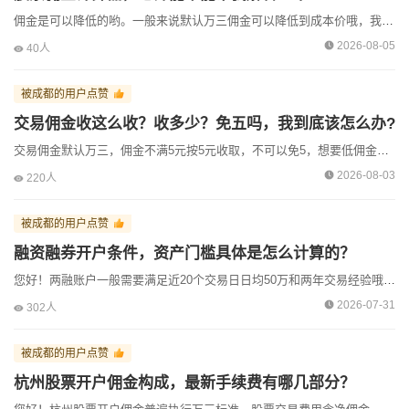
佣金是可以降低的哟。一般来说默认万三佣金可以降低到成本价哦，我司上市老牌券商可以做到成本价佣金
资深万经理收到了来自[成都]用户的【预约咨询】
2026-08-05
40人
资深万经理收到了来自[成都]用户的【预约咨询】
被成都的用户点赞
资深万经理收到了来自[成都]用户的【预约咨询】
交易佣金收这么收？收多少？免五吗，我到底该怎么办?
资深万经理收到了来自[成都]用户的【预约咨询】
交易佣金默认万三，佣金不满5元按5元收取，不可以免5，想要低佣金账户联系小万，我司佣金可以给您做到成本价，让您开户无忧。
资深万经理收到了来自[成都]用户的【预约咨询】
2026-08-03
220人
资深万经理收到了来自[广州]用户的【微信咨询】
被成都的用户点赞
资深万经理收到了来自[太原]用户的【预约咨询】
融资融券开户条件，资产门槛具体是怎么计算的？
资深万经理收到了来自[北京]用户的【微信咨询】
您好！两融账户一般需要满足近20个交易日日均50万和两年交易经验哦，需要开户联系小万，我司可以预约营业部办理哦，并且我司两融划算哦，上市平台的稳定性让我们能在合规范围内提供有吸引力的成...
资深万经理收到了来自[南昌]用户的【微信咨询】
2026-07-31
302人
被成都的用户点赞
杭州股票开户佣金构成，最新手续费有哪几部分？