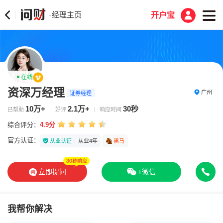
经理主页
·
开户宝
在线
资深万经理
广州
证券经理
10万+
2.1万+
30秒
已帮助
好评
响应时间
综合评分：
4.9分
官方认证：
从业认证
从业4年
黑马
立即提问
+微信
我帮你解决