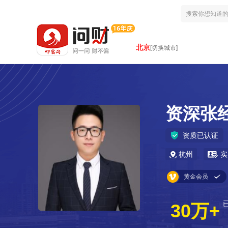
北京
[切换城市]
资深张
资质已认证
杭州
实
黄金会员
30万+