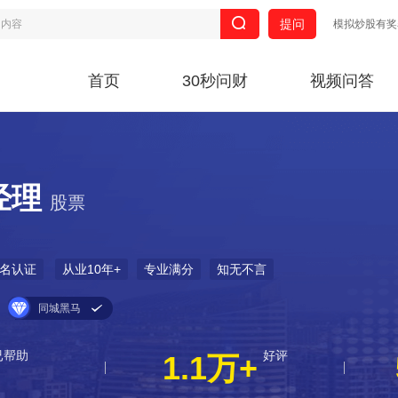
提问
模拟炒股有奖
首页
30秒问财
视频问答
经理
股票
名认证
从业10年+
专业满分
知无不言
同城黑马
已帮助
好评
1.1万+