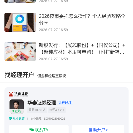
2026-07-27 16:59
信用账户平仓线
触及平仓线是什么意思
2026夜市委托怎么操作？个人经验攻略全
分享
2026-07-27 16:59
新股发行：【展芯股份】+【国仪公司】+
【超纯应材】本周可申购！（附打新神
器）
2026-07-27 16:59
找经理开户
佣金和经理直接谈
华泰证券经理
证券经理
帮助10万+人
好评4.1万+
在线
从业认证
执业编号：S0570623080026
联系TA
自助开户>