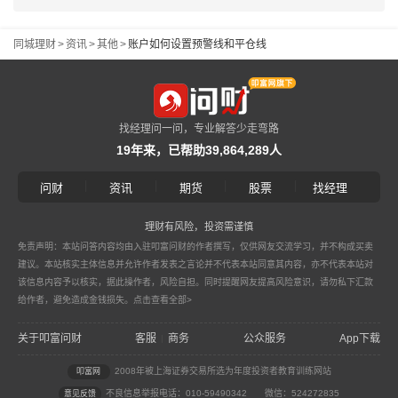
同城理财
>
资讯
>
其他
>
账户如何设置预警线和平仓线
找经理问一问，专业解答少走弯路
19年来，已帮助39,864,289人
|
|
|
|
问财
资讯
期货
股票
找经理
理财有风险，投资需谨慎
免责声明：本站问答内容均由入驻叩富问财的作者撰写，仅供网友交流学习，并不构成买卖
建议。本站核实主体信息并允许作者发表之言论并不代表本站同意其内容，亦不代表本站对
该信息内容予以核实，据此操作者，风险自担。同时提醒网友提高风险意识，请勿私下汇款
给作者，避免造成金钱损失。
点击查看全部>
关于叩富问财
客服
商务
公众服务
App下载
|
2008年被上海证券交易所选为年度投资者教育训练网站
叩富网
不良信息举报电话：010-59490342
微信：524272835
意见反馈