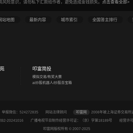
高风险意识，请勿私下汇款给作者，避免造成金钱损失。
点击查看全部>
网站地图
最新内容
城市索引
全国答主排行
苑
叩富简投
模拟交易/有奖大赛
ai炒股机器人/炒股百宝箱
2 举报微信：524272835
网站法律顾问
叩富网
2008年被上海证券交易
2-20241016
广播电视节目制作经营许可证：（京）字第18189号 经营许可证
叩富网版权所有 © 2007-2025