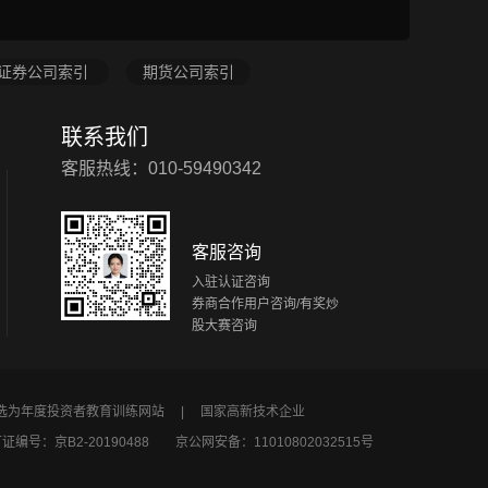
证券公司索引
期货公司索引
联系我们
客服热线：010-59490342
客服咨询
入驻认证咨询
券商合作用户咨询/有奖炒
股大赛咨询
所选为年度投资者教育训练网站 |
国家高新技术企业
编号：京B2-20190488
京公网安备：11010802032515号