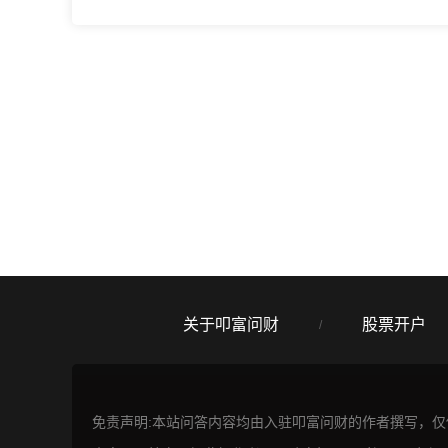
关于叩富问财
股票开户
/
免责声明:本站问答内容均由入驻叩富问财的作者撰写，