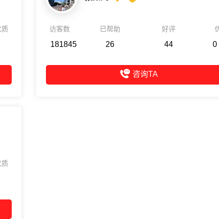
优质
访客数
已帮助
好评
181845
26
44
0
咨询TA
优质