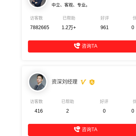
中立、客观、专业。
访客数
已帮助
好评
7882665
1.2万+
961
0
咨询TA
资深刘经理
访客数
已帮助
好评
416
2
0
0
咨询TA