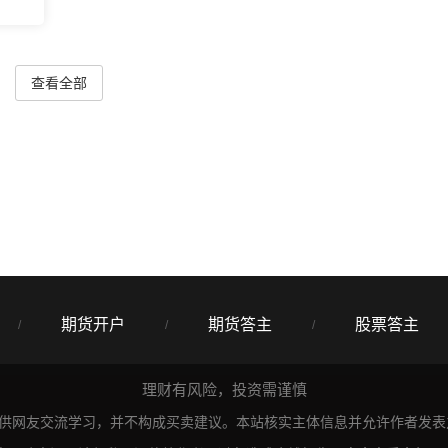
查看全部
期货开户
期货答主
股票答主
/
/
/
理财有风险，投资需谨慎
仅供网友交流学习，并不构成买卖建议。本站核实主体信息并允许作者发