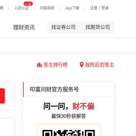
/
赛
入驻认证
功能指南
App下载
注册
登录
理财资讯
找证券公司
找期货公司
|
答主排行榜
我附近的答主
叩富问财官方服务号
问一问，
财不偏
最快30秒获解答