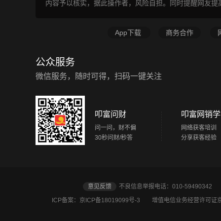
内容予以核实，据此操作者，风险自担。同时提醒网友提
App下载
商务合作
公众服务
微信服务，随时可得，扫码一键关注
叩富问财
叩富网销学
问一问，财不偏
网络获客培训
30秒问财/秒答
分享获客经验
意见反馈
不良信息举报电话：010-5949034
ICP备案：京ICP备18019099号-3
增值电信业务经营许可证京B