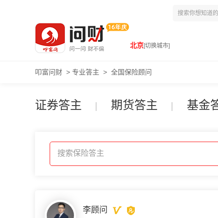
北京
[切换城市]
叩富问财
>
专业答主
>
全国保险顾问
证券答主
期货答主
基金
搜索保险答主
李顾问