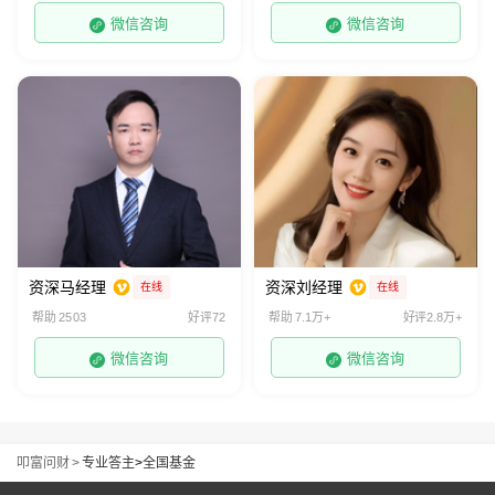
微信咨询
微信咨询
资深马经理
资深刘经理
在线
在线
帮助 2503
好评72
帮助 7.1万+
好评2.8万+
微信咨询
微信咨询
叩富问财
>
专业答主
>
全国基金