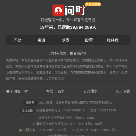
找经理问一问，专业解答少走弯路
19年来，已帮助39,864,289人
|
|
|
|
问财
资讯
期货
股票
找经理
理财有风险，投资需谨慎
免责声明：本站问答内容均由入驻叩富问财的作者撰写，仅供网友交流学习，并不构成买卖
建议。本站核实主体信息并允许作者发表之言论并不代表本站同意其内容，亦不代表本站对
该信息内容予以核实，据此操作者，风险自担。同时提醒网友提高风险意识，请勿私下汇款
给作者，避免造成金钱损失。
点击查看全部>
关于叩富问财
客服
商务
公众服务
App下载
|
2008年被上海证券交易所选为年度投资者教育训练网站
叩富网
不良信息举报电话：010-59490342
微信：524272835
意见反馈
增值电信业务经营许可证：京B2-20190488
广播电视节目制作经营许可证：（京）字第18189号
公网安备：11010802032515号 ICP备案：京ICP备18019099号-3