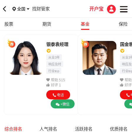
找财管家
全国
开户宝
股票
期货
基金
保险
银泰袁经理
国金
从业3年
从业3
响应及时
响应及
行业top
行业to
帮助 515
帮助 
好评 1
好评 
电话
+微信
综合排名
人气排名
活跃排名
优质排名