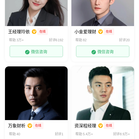
王经理玲依
小金爱理财
在线
在线
帮助 3万+
好评6192
帮助 82
好评20
微信咨询
微信咨询
万象财析
资深程经理
在线
在线
帮助 40
好评1
帮助 5.4万+
好评8.9万+