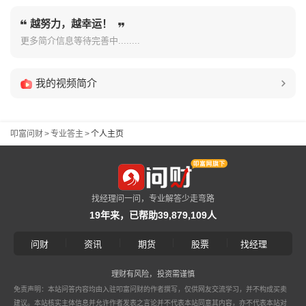
越努力，越幸运！
更多简介信息等待完善中........
我的视频简介
叩富问财
>
专业答主
>
个人主页
找经理问一问，专业解答少走弯路
19年来，已帮助39,879,109人
|
|
|
|
问财
资讯
期货
股票
找经理
理财有风险，投资需谨慎
免责声明：本站问答内容均由入驻叩富问财的作者撰写，仅供网友交流学习，并不构成买卖
建议。本站核实主体信息并允许作者发表之言论并不代表本站同意其内容，亦不代表本站对