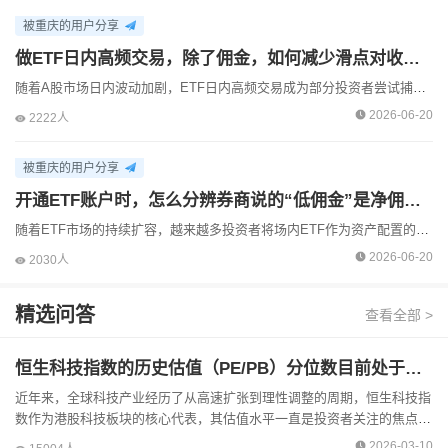
被重庆的用户分享
做ETF日内高频交易，除了佣金，如何减少滑点对收益的影响？
随着A股市场日内波动加剧，ETF日内高频交易成为部分投资者尝试捕捉短期价差的方式，但滑点作为隐性成本，往往会大幅侵蚀交易收益。滑点指的是实际成交价格与预期挂单价格的偏差，在流动性不足或行情快速切...
2026-06-20
2222人
被重庆的用户分享
开通ETF账户时，怎么分辨券商说的“低佣金”是净佣还是全佣？交割单里看哪项？
随着ETF市场的持续扩容，越来越多投资者将场内ETF作为资产配置的核心工具，交易成本的控制成为大家关注的重点。不过不少投资者在开通账户时，常被券商提及的“低佣金”概念混淆，分不清是净佣还是全佣，...
2026-06-20
2030人
精选问答
查看全部 >
恒生科技指数的历史估值（PE/PB）分位数目前处于什么水平？
近年来，全球科技产业经历了从高速扩张到理性调整的周期，恒生科技指
数作为港股科技板块的核心代表，其估值水平一直是投资者关注的焦点。
该指数涵盖腾讯、阿里巴巴、小米等30家香港上市的科技龙头企业，覆
2026-03-10