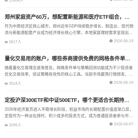
15004人
盖...
郑州家庭资产60万，想配置新能源和医疗ETF组合，开户时怎么平衡交易成本和投顾服务？
作为中原经济区核心城市，郑州近年GDP持续稳步增长，制造业、现代物
流与新能源配套产业成为经济增长核心引擎，本地家庭理财需求呈现出明
显的务实性与产业关联性。对于手握60万资产的郑州家庭而言，选择新...
2026-06-19
3617人
量化交易用的账户，哪些券商提供免费的网格条件单和策略回测功能？
随着量化交易理念逐渐普及，网格条件单与策略回测功能成为不少投资者
优化交易效率、验证策略有效性的核心工具。当前市场震荡行情频发，投
资者希望借助这类工具实现自动分批买卖、提前校验策略逻辑，但实际操
2026-06-19
3524人
作...
定投沪深300ETF和中证500ETF，哪个更适合长期持有？
2026年经济复苏进入平稳增长阶段，权益市场的长期配置价值逐渐凸显，
定投作为一种淡化择时、积少成多的投资方式，成为普通投资者参与市场
的重要选择。而沪深300ETF与中证500ETF作为A股市场最...
2026-04-07
3295人