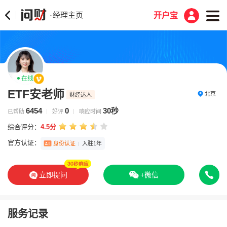
经理主页
·
开户宝
在线
ETF安老师
北京
财经达人
6454
0
30秒
已帮助
好评
响应时间
综合评分：
4.5分
官方认证：
身份认证
入驻1年
立即提问
+微信
服务记录