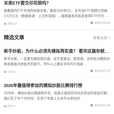
买卖ETF要交印花税吗？
随着国内ETF市场的快速发展，截至2026年Q1，全市场ETF规模已突破
3.5万亿元（数据来源：上交所官网），越来越多的投资者将ETF作为资
产配置的核心工具。在交易过程中，成本控制是影响投资收益...
2026-03-04
2902人
精选文章
查看全部 >
新手炒股，为什么必须先模拟再实盘？ 看完这篇你就懂了
新手炒股，一定要先模拟再实盘。这不是建议，是铁律。没有经过模拟训
练就直接冲进股市的新手，80%以上都在半年内亏钱离...
2026-07-27
170人
2026年最值得参加的模拟炒股比赛排行榜
2026年，模拟炒股比赛遍地开花，但真正值得花时间去参加的屈指可数。
我们花了半个月时间，实测了市面上主流平台举办的...
2026-07-24
247人