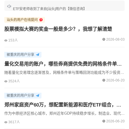
ETF安老师收到了来自[汕头]用户的【微信咨询】
ETF安老师收到了来自[天津]用户的【预约咨询】
汕头的用户在线提问
ETF安老师收到了来自[北京]用户的【预约咨询】
股票模拟大赛的奖金一般是多少？，我想了解清楚
ETF安老师收到了来自[合肥]用户的【预约咨询】
2026-08-03
153人
ETF安老师收到了来自[北京]用户的【在线咨询】
被重庆的用户分享
ETF安老师收到了来自[北京]用户的【微信咨询】
量化交易用的账户，哪些券商提供免费的网格条件单和策略回测功能？
ETF安老师收到了来自[北京]用户的【预约咨询】
随着量化交易理念逐渐普及，网格条件单与策略回测功能成为不少投资者优化交易效率、验证策略有效性的核心工具。当前市场震荡行情频发，投资者希望借助这类工具实现自动分批买卖、提前校验策略逻辑，但实际操作...
2026-06-20
3524人
ETF安老师收到了来自[南京]用户的【预约咨询】
ETF安老师收到了来自[北京]用户的【在线咨询】
被重庆的用户分享
郑州家庭资产60万，想配置新能源和医疗ETF组合，开户时怎么平衡交易成本和投顾服务？
ETF安老师收到了来自[汕头]用户的【预约咨询】
作为中原经济区核心城市，郑州近年GDP持续稳步增长，制造业、现代物流与新能源配套产业成为经济增长核心引擎，本地家庭理财需求呈现出明显的务实性与产业关联性。对于手握60万资产的郑州家庭而言，选择新...
ETF安老师收到了来自[汕头]用户的【在线咨询】
2026-06-20
3617人
ETF安老师收到了来自[汕头]用户的【在线咨询】