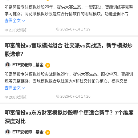
叩富简投专注模拟炒股20年，提供大赛生态、一键跟投、智能训练等完整
学习链路；同花顺模拟炒股是综合行情软件的附属模块，功能全但不专
精。新手练手推荐叩富简投——纯粹、系统、...
查看全文
2026-07-14 17:29
213次浏览
叩富简投vs雪球模拟组合 社交派vs实战派，新手模拟炒
股选谁？
ETF安老师 _基金
叩富简投专注模拟炒股实战训练20年，提供大赛生态、跟投学习、智能训
练等完整链路；雪球模拟组合以社区大V和社交讨论为核心，模拟交易是
社交的辅助工具。新手实战练习推荐叩富简...
查看全文
2026-07-14 17:26
208次浏览
叩富简投vs东方财富模拟炒股哪个更适合新手？7个维度
深度对比
ETF安老师 _基金