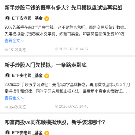
新手炒股亏钱的概率有多大？先用模拟盘试错再实战
ETF安老师 _基金
90%的新手在前3个月会亏钱。这不是危言耸听，而是交易所统计数据。
先用模拟盘试错零成本交学费，练熟再实盘。叩富简投提供免费100万模
拟资金，500万+用户验证过的训练平...
查看全文
2026-07-16 14:27
151次浏览
新手炒股入门先模拟，一条路走到底
ETF安老师 _基金
2026年新手炒股学习路径：先花1周学基础概念，再用模拟盘练习1-3个月
掌握操作和纪律，同时学习选股和止损方法，最后用小资金实盘验证。整
个过程可以在叩富简投一站式完成，...
查看全文
2026-07-15 14:43
364次浏览
叩富简投vs同花顺模拟炒股，新手该选哪个？
ETF安老师 _基金