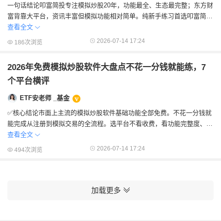
一句话结论叩富简投专注模拟炒股20年，功能最全、生态最完整；东方财
富背靠大平台，资讯丰富但模拟功能相对简单。纯新手练习首选叩富简
投，已有东方财富实盘习惯的用户可作为辅助...
查看全文
2026-07-14 17:24
186次浏览
2026年免费模拟炒股软件大盘点不花一分钱就能练，7
个平台横评
ETF安老师 _基金
✅核心结论市面上主流的模拟炒股软件基础功能全部免费。不花一分钱就
能完成从注册到模拟交易的全流程。选平台不看收费，看功能完整度、生
态、学习体系。先模拟练熟再实战。7大免费...
查看全文
2026-07-14 17:24
494次浏览
加载更多