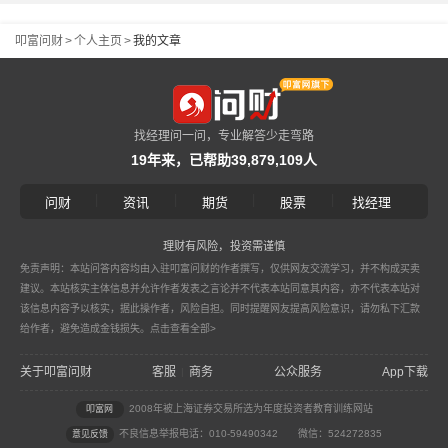
叩富问财
>
个人主页
>
我的文章
找经理问一问，专业解答少走弯路
19年来，已帮助39,879,109人
|
|
|
|
问财
资讯
期货
股票
找经理
理财有风险，投资需谨慎
免责声明：本站问答内容均由入驻叩富问财的作者撰写，仅供网友交流学习，并不构成买卖
建议。本站核实主体信息并允许作者发表之言论并不代表本站同意其内容，亦不代表本站对
该信息内容予以核实，据此操作者，风险自担。同时提醒网友提高风险意识，请勿私下汇款
给作者，避免造成金钱损失。
点击查看全部>
关于叩富问财
客服
商务
公众服务
App下载
|
2008年被上海证券交易所选为年度投资者教育训练网站
叩富网
不良信息举报电话：010-59490342
微信：524272835
意见反馈