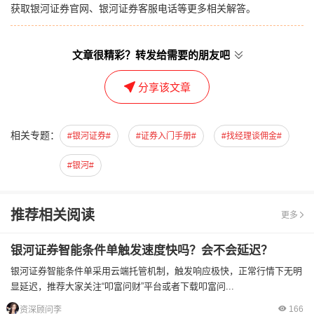
获取银河证券官网、银河证券客服电话等更多相关解答。
文章很精彩？转发给需要的朋友吧
分享该文章
相关专题：
#银河证券#
#证券入门手册#
#找经理谈佣金#
#银河#
推荐相关阅读
更多
银河证券智能条件单触发速度快吗？会不会延迟？
银河证券智能条件单采用‌云端托管机制‌，触发响应‌极快，正常行情下‌无明
显延迟‌，推荐大家关注“叩富问财”平台或者下载叩富问...
166
资深顾问李