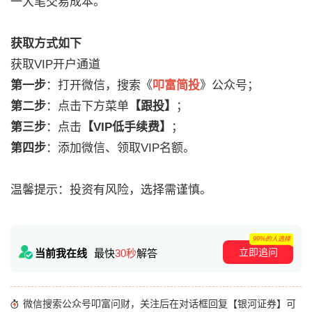
一大笔交易成本。
获取方式如下
获取VIP开户通道
第一步
：打开微信，搜索《
叩富简投
》公众号；
第二步
：点击下方菜单
【跟投】
；
第三步
：点击
【VIP低手续费】
；
第四步
：添加微信、领取VIP名额。
温馨提示：投资有风险，选择需谨慎。
99%的人选择
立即追问
当前我在线
最快
30秒
解答
微信搜索公众号叩富问财，关注后在对话框回复【银河证券】可