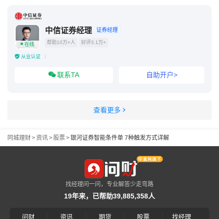
中信证券经理
证券经理
帮助10万+人
好评3.1万+
在线
从业认证
联系TA
自助开户>
查看更多
同城理财
>
资讯
>
股票
>
银河证券智能条件单 7种触发方式详解
找经理问一问，专业解答少走弯路
19年来，已帮助39,885,358人
|
|
|
|
问财
资讯
期货
股票
找经理