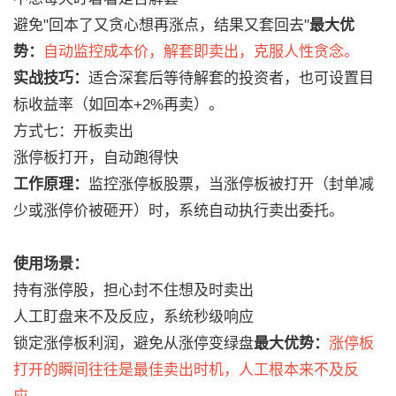
避免"回本了又贪心想再涨点，结果又套回去"
最大优
势：
自动监控成本价，解套即卖出，克服人性贪念。
实战技巧：
适合深套后等待解套的投资者，也可设置目
标收益率（如回本+2%再卖）。
方式七：开板卖出
涨停板打开，自动跑得快
工作原理：
监控涨停板股票，当涨停板被打开（封单减
少或涨停价被砸开）时，系统自动执行卖出委托。
使用场景：
持有涨停股，担心封不住想及时卖出
人工盯盘来不及反应，系统秒级响应
锁定涨停板利润，避免从涨停变绿盘
最大优势：
涨停板
打开的瞬间往往是最佳卖出时机，人工根本来不及反