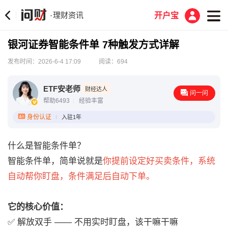
理财资讯
·
开户宝
银河证券智能条件单 7种触发方式详解
发布时间：2026-6-4 17:09
阅读：694
ETF安老师
财经达人
问一问
帮助6493
经验丰富
身份认证
入驻1年
什么是智能条件单？
智能条件单，简单说就是
你提前设定好买卖条件，系统
自动帮你盯盘，条件满足后自动下单。
它的核心价值：
✅ 解放双手 —— 不用实时盯盘，该干嘛干嘛