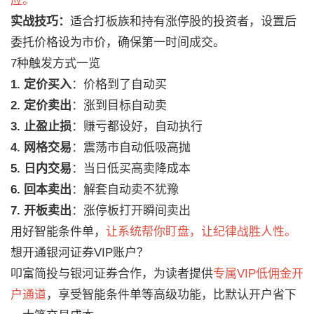
应。
实战技巧：
适合打板族和持有涨停股的投资者，设置后
委托价格设为市价，确保第一时间成交。
7种触发方式一览
1. 定价买入
：价格到了自动买
2. 定价卖出
：涨到目标自动卖
3. 止盈止损
：赚亏都设好，自动执行
4. 网格交易
：震荡市自动低吸高抛
5. 日内交易
：当日低买高卖降成本
6. 回本卖出
：解套自动卖不犹豫
7. 开板卖出
：涨停板打开瞬间卖出
用好智能条件单，
让系统帮你盯盘，让纪律战胜人性。
想开通银河证券VIP账户？
叩富简投与银河证券合作，为读者提供
专属VIP低佣金开
户通道
，享受智能条件单等高级功能，比默认开户省下