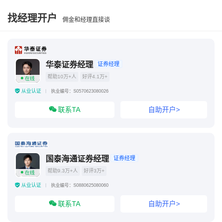
银河证券成交弹出信息怎么设置
银河证券设置显示
找经理开户
佣金和经理直接谈
银河证券一天期扫单怎么取消
银河证券营业部网点
上海银河证券公司地址
银河证券可用资金和可取资金
华泰证券经理
证券经理
帮助10万+人
好评4.1万+
在线
银河证券模拟炒股在哪
从业认证
执业编号：S0570623080026
联系TA
自助开户>
国泰海通证券经理
证券经理
帮助9.3万+人
好评3万+
在线
从业认证
执业编号：S0880625080060
联系TA
自助开户>