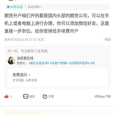
从业认证
从业10年+
期货开户咱们开的都是国内头部的期货公司，可以在手
机上或者电脑上进行办理，你可以添加微信好友，这面
直接一步到位，给你安排低手续费开户
发布于2025-8-28 17:27 北京
举报
问一问，专业解答少走弯路
当前我在线
我擅长：
#量化交易支持#
#多账户管理#
#交易软件指导#
#资金安全保障#
#
免费追问
文字回复· 30秒快答
追问
分享
问财App下载
1