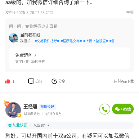
aa级的，加我微信详细咨询了解一下。
发布于2025-8-28 17:28 北京
举报
问一问，专业解答少走弯路
当前我在线
我擅长：
#交易软件指导#
#程序化交易#
#止损止盈设置#
#量化交易#
#账户
免费追问
文字回复· 30秒快答
追问
分享
问财App下载
1
王经理
期货经理
帮助5.8万
好评9.6万
从业认证
从业10年+
您好，可以开国内前十双a公司，有疑问可以加我微信