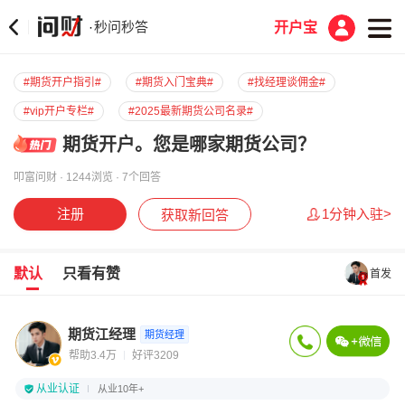
秒问秒答
·
开户宝
#期货开户指引#
#期货入门宝典#
#找经理谈佣金#
#vip开户专栏#
#2025最新期货公司名录#
期货开户。您是哪家期货公司？
叩富问财 · 1244浏览 · 7个回答
注册
1分钟入驻>
获取新回答
默认
只看有赞
首发
期货江经理
期货经理
帮助3.4万
好评3209
从业认证
从业10年+