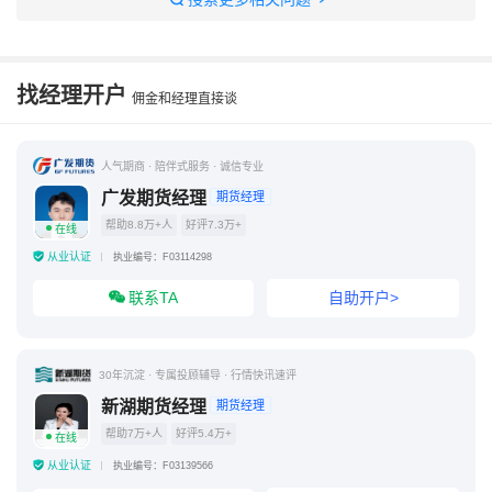
哪家期货公司开户比较好
做期货在哪里开户比较好
十大低手续费期货公司
找经理开户
佣金和经理直接谈
人气期商 · 陪伴式服务 · 诚信专业
广发期货经理
期货经理
帮助8.8万+人
好评7.3万+
在线
从业认证
执业编号：F03114298
联系TA
自助开户>
30年沉淀 · 专属投顾辅导 · 行情快讯速评
新湖期货经理
期货经理
帮助7万+人
好评5.4万+
在线
从业认证
执业编号：F03139566