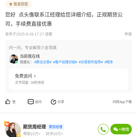
首发回答
您好 点头像联系江经理给您详细介绍，正规期货公
司，手续费直接优惠
发布于2025-8-28 17:27 成都
举报
问一问，专业解答少走弯路
当前我在线
我擅长：
#算法交易#
#客户经理对接#
#交易软件指导#
#程序化交易#
#出入
免费追问
文字回复· 30秒快答
追问
分享
问财App下载
赞
期货周经理
期货经理
帮助10万+
好评10万+