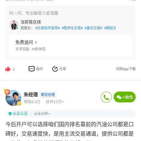
问一问，专业解答少走弯路
当前我在线
我擅长：
#交易软件指导#
#程序化交易#
#量化交易#
#期权交易#
#资产配置
免费追问
文字回复· 30秒快答
追问
分享
问财App下载
1
朱经理
期货经理
帮助6.8万
好评10万+
从业认证
从业10年+
今后开户可以选择咱们国内排名靠前的汽油公司都是口
碑好，交易速度快，是用主流交易通道，提供公司都是