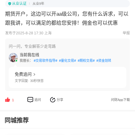
从业认证
从业9年
期货开户，这边可以开aa级公司，您有什么诉求，可以
跟我讲，可以满足的都给您安排！佣金也可以优惠
发布于2025-8-28 17:30 上海
举报
问一问，专业解答少走弯路
当前我在线
我擅长：
#交易软件指导#
#量化交易#
#期权交易#
#资金划转#
#账户激活#
免费追问
文字回复· 30秒快答
追问
分享
问财App下载
1
同城推荐