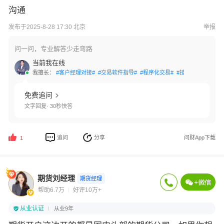
沟通
发布于2025-8-28 17:30 北京
举报
问一问，专业解答少走弯路
当前我在线
我擅长：
#客户经理对接#
#交易软件指导#
#程序化交易#
#技术指标应用#
#
免费追问
文字回复· 30秒快答
追问
分享
问财App下载
1
期货刘经理
期货经理
帮助6.7万
好评10万+
从业认证
从业9年