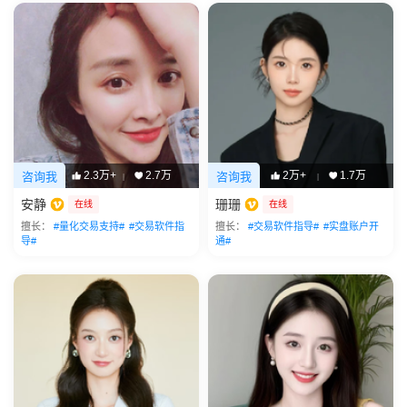
2.3万+
2.7万
2万+
1.7万
咨询我
咨询我
|
|
安静
珊珊
在线
在线
擅长：
#量化交易支持#
#交易软件指
擅长：
#交易软件指导#
#实盘账户开
导#
通#