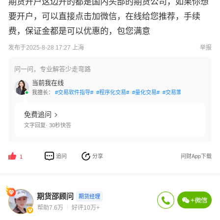
期货开户这边开的都是国内头部的期货公司，如果你想
要开户，可以直接点击加微信，在线给您推荐，手续
费，保证金都是可以优惠的，包您满意
发布于2025-8-28 17:27 上海
举报
问一问，专业解答少走弯路
当前我在线
我擅长：
#交易软件指导#
#程序化交易#
#量化交易#
#交易策略#
#账户激活
免费追问
文字回复· 30秒快答
追问
分享
问财App下载
1
期货邵顾问
期货经理
帮助7.6万
好评10万+