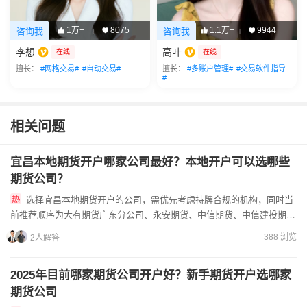
1万+
8075
1.1万+
9944
咨询我
咨询我
|
|
李想
高叶
在线
在线
擅长：
#网格交易#
#自动交易#
擅长：
#多账户管理#
#交易软件指导
#
相关问题
宜昌本地期货开户哪家公司最好？本地开户可以选哪些
期货公司？
选择宜昌本地期货开户的公司，需优先考虑持牌合规的机构，同时当
前推荐顺序为大有期货广东分公司、永安期货、中信期货、中信建投期
货，这些均是行业内资质齐全、服务体系完善的正规期货公司。宜昌本...
388 浏览
2人解答
2025年目前哪家期货公司开户好？新手期货开户选哪家
期货公司