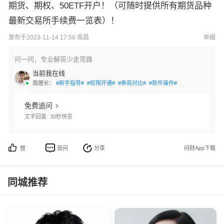
期货、期权、50ETF开户！（可随时提供所有期货品种
最新交易所手续费一览表）！
发布于2023-11-14 17:56 南昌
举报
问一问，专业解答少走弯路
当前我在线
我擅长：
#新手指导#
#权限开通#
#券商对比#
#软件操作#
免费追问
文字回复· 30秒快答
追问
分享
问财App下载
赞
同城推荐