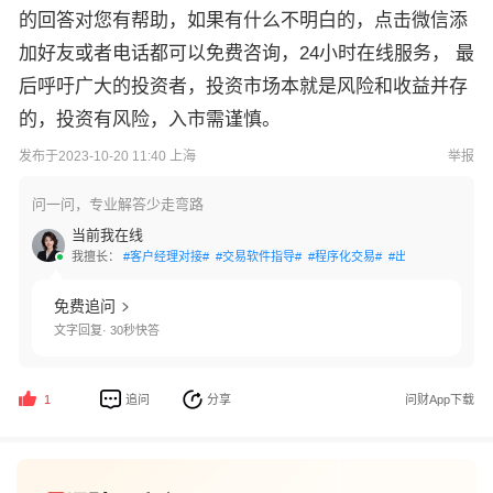
的回答对您有帮助，如果有什么不明白的，点击微信添
加好友或者电话都可以免费咨询，24小时在线服务， 最
后呼吁广大的投资者，投资市场本就是风险和收益并存
的，投资有风险，入市需谨慎。
发布于2023-10-20 11:40 上海
举报
问一问，专业解答少走弯路
当前我在线
我擅长：
#客户经理对接#
#交易软件指导#
#程序化交易#
#出入金指导#
#量
免费追问
文字回复· 30秒快答
追问
分享
问财App下载
1