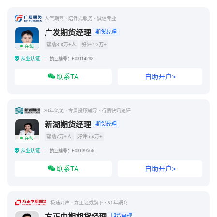
人气期商 · 陪伴式服务 · 诚信专业
广发期货经理
期货经理
帮助8.8万+人
好评7.3万+
在线
从业认证
执业编号：F03114298
联系TA
自助开户>
30年沉淀 · 专属投顾辅导 · 行情快讯速评
新湖期货经理
期货经理
帮助7万+人
好评5.4万+
在线
从业认证
执业编号：F03139566
联系TA
自助开户>
极速开户 · 方正证券旗下 · 31年期商
方正中期期货经理
期货经理