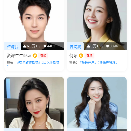
6.1万+
4462
1万+
8394
咨询我
咨询我
|
|
资深牛牛经理
何琼
在线
在线
擅长：
#交易软件指导#
#出入金指导
擅长：
#极速开户#
#多账户管理#
#