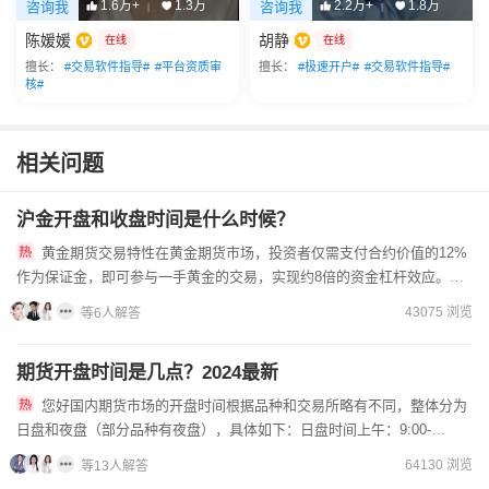
1.6万+
1.3万
2.2万+
1.8万
咨询我
咨询我
|
|
陈媛媛
胡静
在线
在线
擅长：
#交易软件指导#
#平台资质审
擅长：
#极速开户#
#交易软件指导#
核#
相关问题
沪金开盘和收盘时间是什么时候？
黄金期货交易特性在黄金期货市场，投资者仅需支付合约价值的12%
作为保证金，即可参与一手黄金的交易，实现约8倍的资金杠杆效应。初
始交易时，需准备约72000元作为保证金。手续费标准截至2...
43075 浏览
等6人解答
期货开盘时间是几点？2024最新
您好国内期货市场的开盘时间根据品种和交易所略有不同，整体分为
日盘和夜盘（部分品种有夜盘），具体如下：日盘时间上午：9:00-
11:30（其中10:15-10:30为中间休息时间）下午：...
64130 浏览
等13人解答