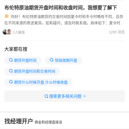
布伦特原油期货开盘时间和收盘时间，我想要了解下
你好！布伦特原油期货的交易时间因夏令时和冬令时略有不同，且存
在不同来源的表述差异。如有疑问，请及时联系我。具体如下：夏令时期
间（通常为3月下旬至10月底）‌开盘时间‌：‌北京时间周一0...
1265 浏览
2人解答
大家都在搜
期货开盘时间
恒指夜期开盘
期货开盘时间和交易时间
期货什么时候开盘,什么时候收盘
1万炒期货一年最多挣多少
期货交易规则
搜索更多相关问题
期货交易时间几点到几点
2025年期货休市时间表
期货开盘日期表
焦煤期货8月13日跌3%
找经理开户
佣金和经理直接谈