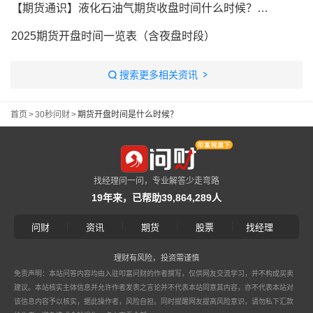
【期货通识】液化石油气期货收盘时间什么时候？液化石油气期货开盘时间什么时候？
2025期货开盘时间一览表（含夜盘时段）
搜索更多相关资讯
首页
>
30秒问财
>
期货开盘时间是什么时候？
找经理问一问，专业解答少走弯路
19年来，已帮助39,864,289人
|
|
|
|
问财
资讯
期货
股票
找经理
理财有风险，投资需谨慎
免责声明：本站问答内容均由入驻叩富问财的作者撰写，仅供网友交流学习，并不构成买卖
建议。本站核实主体信息并允许作者发表之言论并不代表本站同意其内容，亦不代表本站对
该信息内容予以核实，据此操作者，风险自担。同时提醒网友提高风险意识，请勿私下汇款