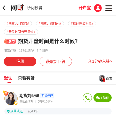
秒问秒答
·
开户宝
#期货入门宝典#
#期货开盘时间#
#找经理谈佣金#
#开盘时间与开盘价#
期货开盘时间是什么时候？
叩富问财 · 17791浏览 · 5个回答
注册
1分钟入驻>
获取新回答
默认
只看有赞
首发
期货刘经理
期货经理
帮助6.7万
好评10万+
从业认证
从业9年