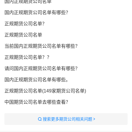
国内正规期货公司名单
国内正规期货公司名单有哪些？
正规期货公司名单？
正规期货公司名单
当前国内正规期货公司名单有哪些？
正规期货公司名单？？
请问国内正规期货公司名单有哪些？
国内正规期货公司名单有哪些。
正规期货公司名单(149家期货公司名单)
中国期货公司名单去哪些查看？
搜索更多期货公司相关问题