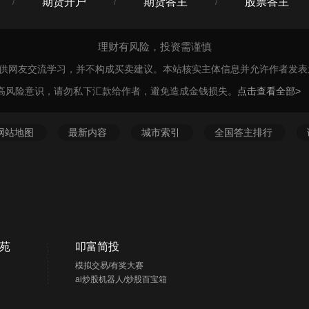
期货开户
期货答主
股票答主
/
/
/
理财有风险，投资需谨慎
仅供网友交流学习，并不构成买卖建议。本站核实主体信息并允许作者发
高风险意识，请勿私下汇款给作者，避免造成金钱损失。
点击查看全部>
网站地图
最新内容
城市索引
全国答主排行
苑
叩富简投
模拟交易/有奖大赛
ai炒股机器人/炒股百宝箱