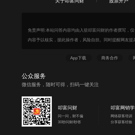
关于叩富问财
股票开户
/
免责声明:本站问答内容均由入驻叩富问财的作者撰写，
内容予以核实，据此操作者，风险自担。同时提醒网友提
App下载
商务合作
公众服务
微信服务，随时可得，扫码一键关注
叩富问财
叩富网销学
问一问，财不偏
网络获客培训
30秒问财/秒答
分享获客经验