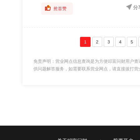
分
抢首赞
1
2
3
4
5
免责声明：营业网点信息查询是为方便叩富问财用户查
供问题解答服务，如需要联系营业网点，请直接拔打营