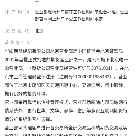
开 户 时 间：
营业部现场开户需在工作日时间来柜台办理，营业
部官网网上开户不受工作日时间限定
服 务 区 域：
北京
营 业 部 介 绍：
华闻期货经纪有限公司北京营业部是中国证监会北京证监局
2001年首批正式批准的期货营业部之一，是公司旗下北京唯一
的营业部，（期货公司营业部经营许可证号30761001），在北
京市工商管理局登记注册（注册号110000001935463）。营业
部位于北京市朝阳区天元港国际中心，交通便利，闹中取静，
拥有良好的投资环境。
营业部采用现代化企业管理模式，营业部场所除内部局域网行
情系统外，更有世华、文华、澎博、富远等多家互联网期货行
情分析系统供客户选择。
营业部可代理客户进行各交易所全部交易品种的期货交易及实