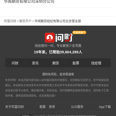
华闻期货有限公司深圳分公司
叩富问财
>
期货开户
>
华闻期货经纪有限公司北京营业部
找经理问一问，专业解答少走弯路
19年来，已帮助39,864,289人
|
|
|
|
问财
资讯
期货
股票
找经理
理财有风险，投资需谨慎
免责声明：本站问答内容均由入驻叩富问财的作者撰写，仅供网友交流学习，并不构成买卖
建议。本站核实主体信息并允许作者发表之言论并不代表本站同意其内容，亦不代表本站对
该信息内容予以核实，据此操作者，风险自担。同时提醒网友提高风险意识，请勿私下汇款
给作者，避免造成金钱损失。
点击查看全部>
关于叩富问财
客服
商务
公众服务
App下载
|