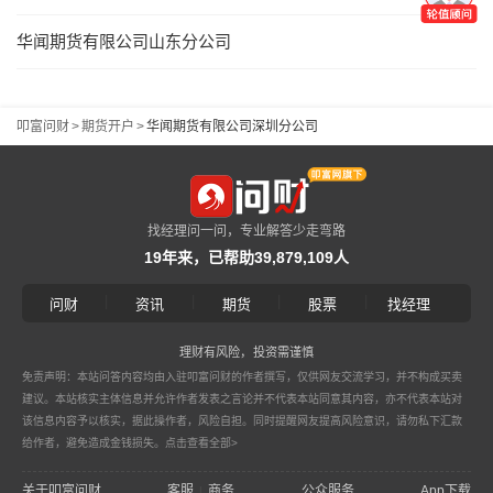
华闻期货有限公司山东分公司
叩富问财
>
期货开户
>
华闻期货有限公司深圳分公司
找经理问一问，专业解答少走弯路
19年来，已帮助39,879,109人
|
|
|
|
问财
资讯
期货
股票
找经理
理财有风险，投资需谨慎
免责声明：本站问答内容均由入驻叩富问财的作者撰写，仅供网友交流学习，并不构成买卖
建议。本站核实主体信息并允许作者发表之言论并不代表本站同意其内容，亦不代表本站对
该信息内容予以核实，据此操作者，风险自担。同时提醒网友提高风险意识，请勿私下汇款
给作者，避免造成金钱损失。
点击查看全部>
关于叩富问财
客服
商务
公众服务
App下载
|